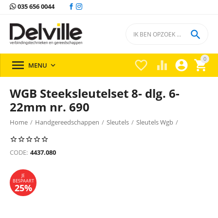
035 656 0044

0





MENU

WGB Steeksleutelset 8- dlg. 6-
22mm nr. 690
Home
/
Handgereedschappen
/
Sleutels
/
Sleutels Wgb
/
JE
BESPAART
25%
CODE:
4437.080