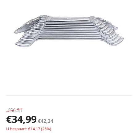
€
56,51
€
34,99
€
42,34
U bespaart: €
14,17
(
25
%)