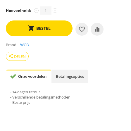
Hoeveelheid:
−
+
BESTEL
Brand
WGB
share
DELEN
Onze voordelen
Betalingsopties
- 14 dagen retour
- Verschillende betalingsmethoden
- Beste prijs