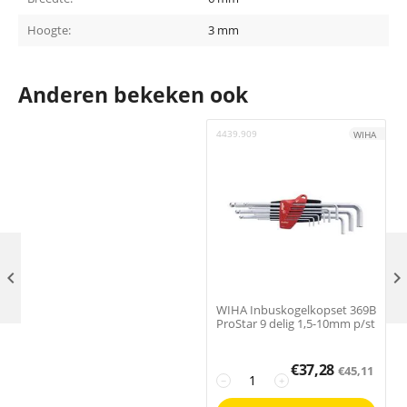
Hoogte:
3 mm
Anderen bekeken ook
4439.909
4
WIHA

WIHA Inbuskogelkopset 369B
ProStar 9 delig 1,5-10mm p/st
€
37,28
€
45,11
−
+