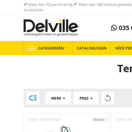
Meer dan 70 jaar ervaring
Meer dan 180 merken gereeds
accessoires
035 
CATEGORIEËN
CATALOGUSSEN
VÉDÉ PR

Te


MERK
PRIJS
CODE:
P292159239
CODE:
P3
PERKEO