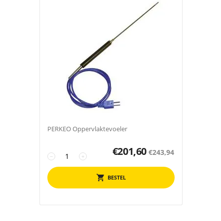
PERKEO Oppervlaktevoeler
€
201,60
€
243,94
−
+
BESTEL