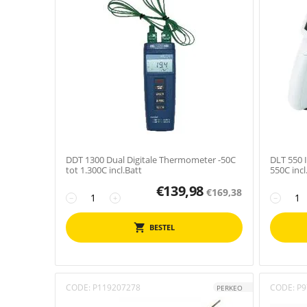
DDT 1300 Dual Digitale Thermometer -50C
DLT 550 
tot 1.300C incl.Batt
550C incl.
€
139,98
€
169,38
−
+
−
BESTEL
CODE:
P119207278
CODE:
P9
PERKEO