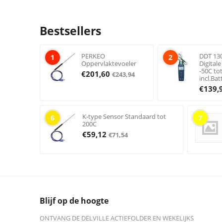
Bestsellers
PERKEO
DDT 13
1
2
Oppervlaktevoeler
Digital
-50C to
€
201,60
€
243,94
incl.Bat
€
139,
K-type Sensor Standaard tot
6
7
200C
€
59,12
€
71,54
Blijf op de hoogte
ONTVANG DE DELVILLE ACTIEFOLDER EN WEKELIJKS