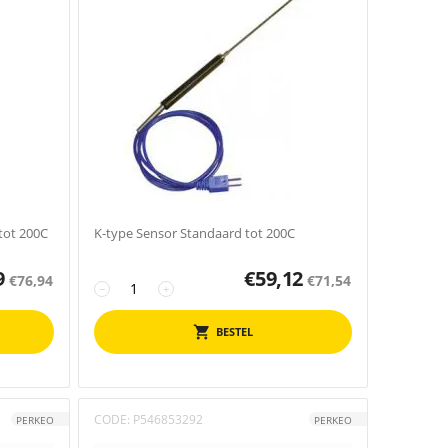
tot 200C
K-type Sensor Standaard tot 200C
9
€
59,12
€
76,94
€
71,54
−
+
BESTEL
CODE:
P546853292
PERKEO
PERKEO