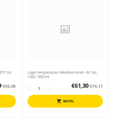
37C tot
Lage temperatuur lekdetectoren -6C tot
120C, 950 ml
9
€
61,30
€
56,98
€
74,17
−
+
BESTEL