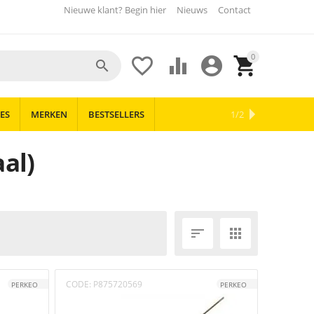
Nieuwe klant? Begin hier
Nieuws
Contact
0





ES
MERKEN
BESTSELLERS
OUTLET
NIEUWS
1/2
al)


CODE:
P875720569
PERKEO
PERKEO