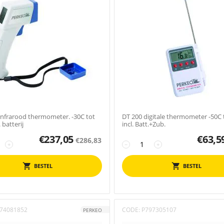
Infrarood thermometer. -30C tot
DT 200 digitale thermometer -50C 
 batterij
incl. Batt.+Zub.
€
237,05
€
63,5
€
286,83
+
−
+
BESTEL
BESTEL
74081852
CODE:
P797305107
PERKEO