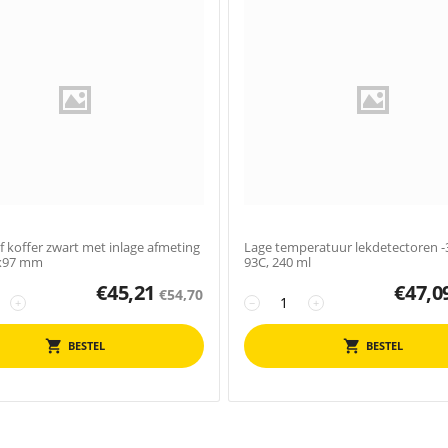
f koffer zwart met inlage afmeting
Lage temperatuur lekdetectoren -
x97 mm
93C, 240 ml
€
45,21
€
47,0
€
54,70
+
−
+
BESTEL
BESTEL