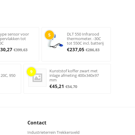
type sensor voor
DLT 550 Infrarood
5
pervlakken tot
thermometer. -30C
0C
tot 550C incl. batterij
330,27
€
237,05
€
399,63
€
286,83
Kunststof koffer zwart met
9
120C, 950
inlage afmeting 400x340x97
mm
€
45,21
€
54,70
Contact
Industrieterrein Trekkersveld