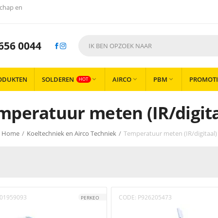
chap en
656 0044
ODUKTEN
SOLDEREN
AIRCO
PBM
PROMOTI



HOT
mperatuur meten (IR/digita
Home
/
Koeltechniek en Airco Techniek
/
Temperatuur meten (IR/digitaal)
01959093
CODE:
P926205473
PERKEO