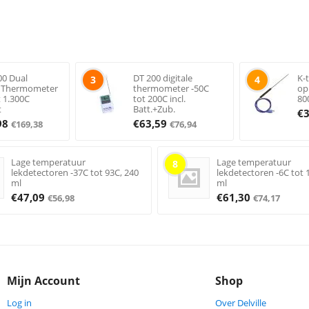
00 Dual
DT 200 digitale
K-
3
4
e Thermometer
thermometer -50C
op
t 1.300C
tot 200C incl.
80
t
Batt.+Zub.
€
98
€
63,59
€
169,38
€
76,94
Lage temperatuur
Lage temperatuur
8
lekdetectoren -37C tot 93C, 240
lekdetectoren -6C tot 
ml
ml
€
47,09
€
61,30
€
56,98
€
74,17
Mijn Account
Shop
Log in
Over Delville