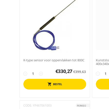
K-type sensor voor oppervlakken tot 800C
Kunststo
400x340
€
330,27
€
399,63
−
+
−
BESTEL
CODE:
YP467061003
PERKEO