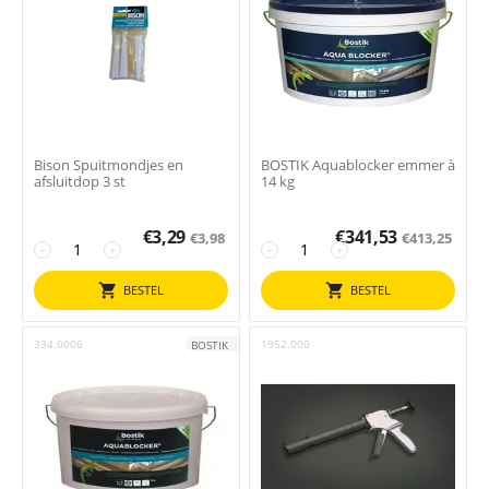
Bison Spuitmondjes en
BOSTIK Aquablocker emmer à
afsluitdop 3 st
14 kg
€
3,29
€
341,53
€
3,98
€
413,25
−
+
−
+
BESTEL
BESTEL
334.0006
1952.000
BOSTIK