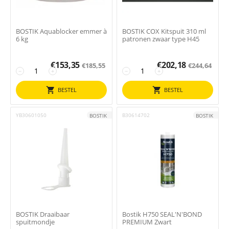
BOSTIK Aquablocker emmer à
BOSTIK COX Kitspuit 310 ml
6 kg
patronen zwaar type H45
€
153,35
€
202,18
€
185,55
€
244,64
−
+
−
+
BESTEL
BESTEL
YB30601050
B30614702
BOSTIK
BOSTIK
BOSTIK Draaibaar
Bostik H750 SEAL'N'BOND
spuitmondje
PREMIUM Zwart