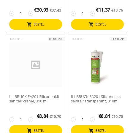
€
30,93
€
11,37
€
37,43
€
13,76
−
+
−
+
BESTEL
BESTEL
344.8310
344.0310
ILLBRUCK
ILLBRUCK
ILLBRUCK FA201 Siliconenkit
ILLBRUCK FA201 Siliconenkit
sanitair creme, 310 ml
sanitair transparant, 310ml
€
8,84
€
8,84
€
10,70
€
10,70
−
+
−
+
BESTEL
BESTEL