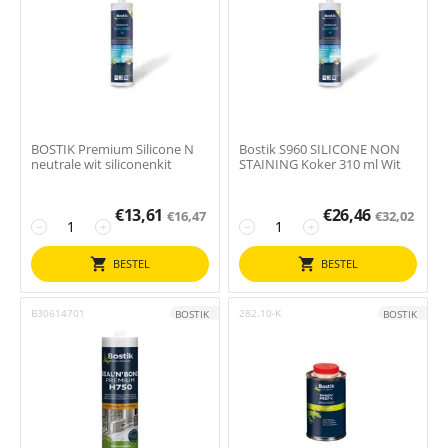
BOSTIK Premium Silicone N
Bostik S960 SILICONE NON
neutrale wit siliconenkit
STAINING Koker 310 ml Wit
€
13,61
€
26,46
€
16,47
€
32,02
−
+
−
+
BESTEL
BESTEL
B30614701
282.10-K
BOSTIK
BOSTIK