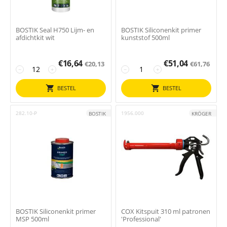
BOSTIK Seal H750 Lijm- en
BOSTIK Siliconenkit primer
afdichtkit wit
kunststof 500ml
€
16,64
€
51,04
€
20,13
€
61,76
−
+
−
+
BESTEL
BESTEL
282.10-P
1956.000
BOSTIK
KRÖGER
BOSTIK Siliconenkit primer
COX Kitspuit 310 ml patronen
MSP 500ml
'Professional'