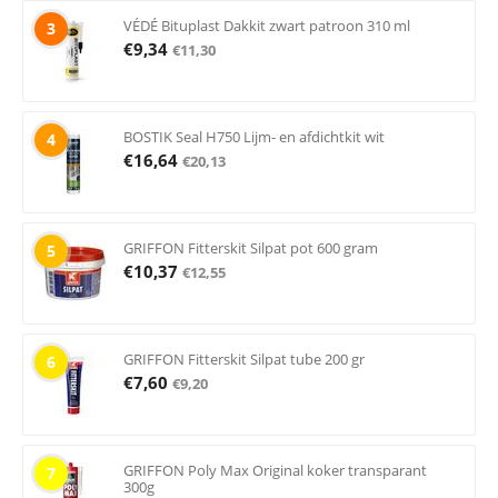
VÉDÉ Bituplast Dakkit zwart patroon 310 ml
3
€
9,34
€
11,30
BOSTIK Seal H750 Lijm- en afdichtkit wit
4
€
16,64
€
20,13
GRIFFON Fitterskit Silpat pot 600 gram
5
€
10,37
€
12,55
GRIFFON Fitterskit Silpat tube 200 gr
6
€
7,60
€
9,20
GRIFFON Poly Max Original koker transparant
7
300g