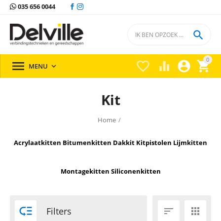
035 656 0044

0





MENU

Kit
Home
/
Acrylaatkitten
Bitumenkitten
Dakkit
Kitpistolen
Lijmkitten
Montagekitten
Siliconenkitten

Filters

