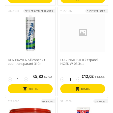
282.9031
YP221007
DEN BRAVEN SEALANTS
FUGENMEISTER
DEN BRAVEN Siliconenkit
FUGENMEISTER kitspatel
zuur transparant 310ml
HOEK W-03 3sts
€
5,80
€
12,02
€
7,02
€
14,54
−
+
−
+
BESTEL
BESTEL
521.0600
521.0200
GRIFFON
GRIFFON