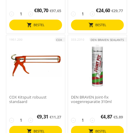
€
80,70
€
24,60
€
97,65
€
29,77
−
+
−
+
BESTEL
BESTEL
1951.200
333.2310
COX
DEN BRAVEN SEALANTS
COX Kitspuit robuust
DEN BRAVEN Joint-fix
standaard
voegenreparatie 310ml
€
9,31
€
4,87
€
11,27
€
5,89
−
+
−
+
BESTEL
BESTEL