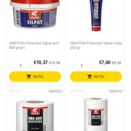
GRIFFON Fitterskit Silpat pot
GRIFFON Fitterskit Silpat tube
600 gram
200 gr
€
10,37
€
7,60
€
12,55
€
9,20
−
+
−
+
BESTEL
BESTEL
290.2015
290.2030
GRIFFON
GRIFFON