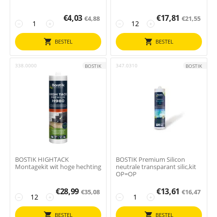
€
4,03
€
17,81
€
4,88
€
21,55
−
+
−
+
BESTEL
BESTEL
338.0000
347.0310
BOSTIK
BOSTIK
BOSTIK HIGHTACK
BOSTIK Premium Silicon
Montagekit wit hoge hechting
neutrale transparant silic,kit
OP=OP
€
28,99
€
13,61
€
35,08
€
16,47
−
+
−
+
BESTEL
BESTEL