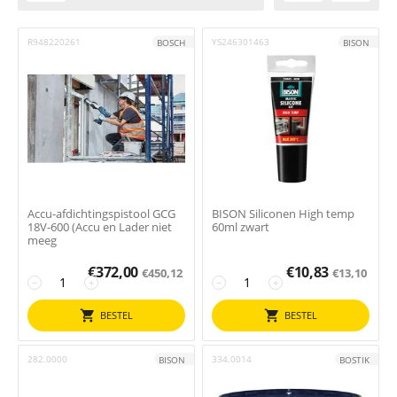
R948220261
YS246301463
BOSCH
BISON
Accu-afdichtingspistool GCG
BISON Siliconen High temp
18V-600 (Accu en Lader niet
60ml zwart
meeg
€
372,00
€
10,83
€
450,12
€
13,10
−
+
−
+
BESTEL
BESTEL
282.0000
334.0014
BISON
BOSTIK