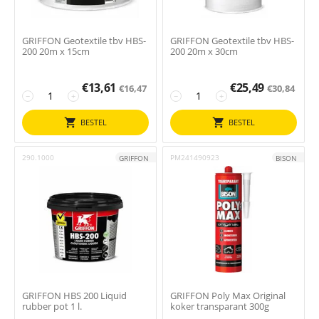
GRIFFON Geotextile tbv HBS-
GRIFFON Geotextile tbv HBS-
200 20m x 15cm
200 20m x 30cm
€
13,61
€
25,49
€
16,47
€
30,84
−
+
−
+
BESTEL
BESTEL
290.1000
PM241490923
GRIFFON
BISON
GRIFFON HBS 200 Liquid
GRIFFON Poly Max Original
rubber pot 1 l.
koker transparant 300g