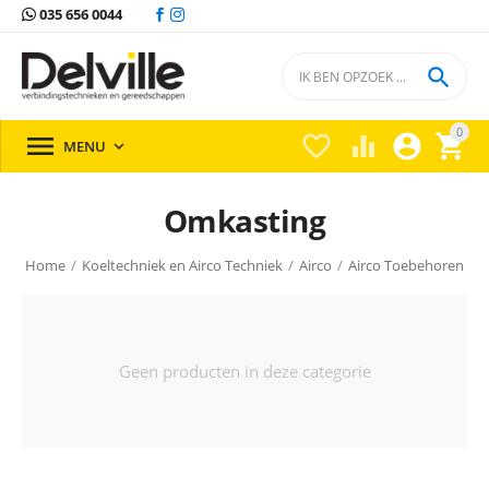
035 656 0044

0





MENU

Omkasting
Home
/
Koeltechniek en Airco Techniek
/
Airco
/
Airco Toebehoren
/
Geen producten in deze categorie