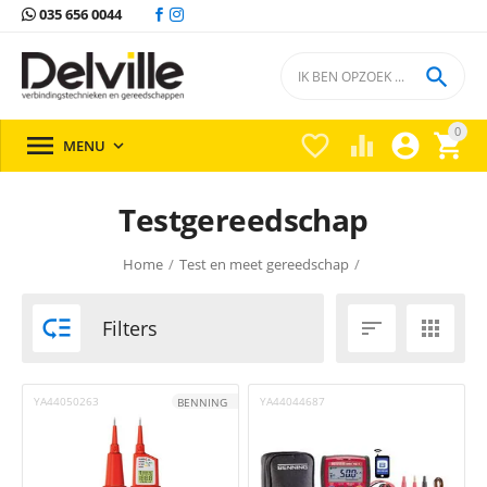
035 656 0044

0





MENU

Testgereedschap
Home
/
Test en meet gereedschap
/

Filters


YA44050263
YA44044687
BENNING