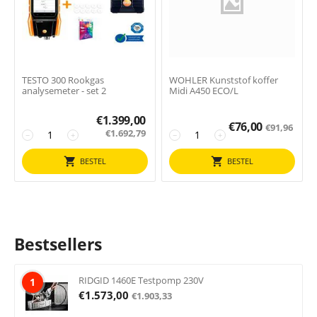
TESTO 300 Rookgas
WOHLER Kunststof koffer
analysemeter - set 2
Midi A450 ECO/L
€
1.399,00
€
76,00
€
91,96
€
1.692,79
−
+
−
+
BESTEL
BESTEL
Bestsellers
RIDGID 1460E Testpomp 230V
1
€
1.573,00
€
1.903,33