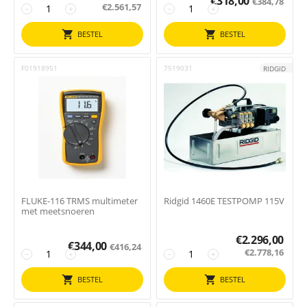
€
318,00
€
384,78
€
2.561,57
−
+
−
+
BESTEL
BESTEL
F01918951
7519031
RIDGID
FLUKE-116 TRMS multimeter
Ridgid 1460E TESTPOMP 115V
met meetsnoeren
€
2.296,00
€
344,00
€
416,24
€
2.778,16
−
+
−
+
BESTEL
BESTEL