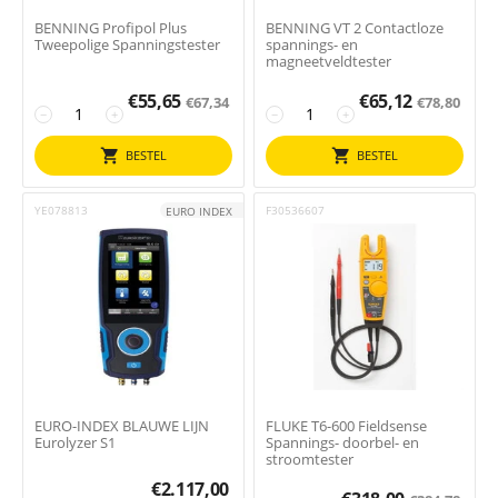
BENNING Profipol Plus
BENNING VT 2 Contactloze
Tweepolige Spanningstester
spannings- en
magneetveldtester
€
55,65
€
65,12
€
67,34
€
78,80
−
+
−
+
BESTEL
BESTEL
YE078813
F30536607
EURO INDEX
EURO-INDEX BLAUWE LIJN
FLUKE T6-600 Fieldsense
Eurolyzer S1
Spannings- doorbel- en
stroomtester
€
2.117,00