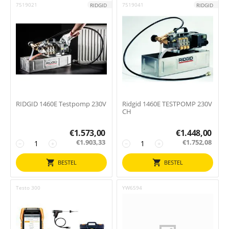
7519021
7519041
RIDGID
RIDGID
RIDGID 1460E Testpomp 230V
Ridgid 1460E TESTPOMP 230V
CH
€
1.573,00
€
1.448,00
€
1.903,33
€
1.752,08
−
+
−
+
BESTEL
BESTEL
Testo 300
YW6594