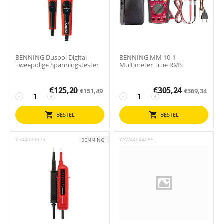
BENNING Duspol Digital
BENNING MM 10-1
Tweepolige Spanningstester
Multimeter True RMS
€
125,20
€
305,24
€
151,49
€
369,34
−
+
−
+
BESTEL
BESTEL
YP44020023
YAW44044055
BENNING