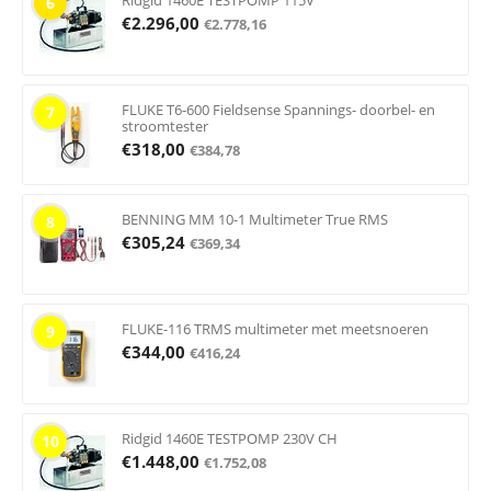
Ridgid 1460E TESTPOMP 115V
6
€
2.296,00
€
2.778,16
FLUKE T6-600 Fieldsense Spannings- doorbel- en
7
stroomtester
€
318,00
€
384,78
BENNING MM 10-1 Multimeter True RMS
8
€
305,24
€
369,34
FLUKE-116 TRMS multimeter met meetsnoeren
9
€
344,00
€
416,24
Ridgid 1460E TESTPOMP 230V CH
10
€
1.448,00
€
1.752,08