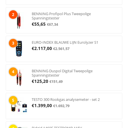
BENNING Profipol Plus Tweepolige
2
Spanningstester
€
55,65
€
67,34
EURO-INDEX BLAUWE LIJN Eurolyzer S1
3
€
2.117,00
€
2.561,57
BENNING Duspol Digital Tweepolige
4
Spanningstester
€
125,20
€
151,49
TESTO 300 Rookgas analysemeter - set 2
5
€
1.399,00
€
1.692,79