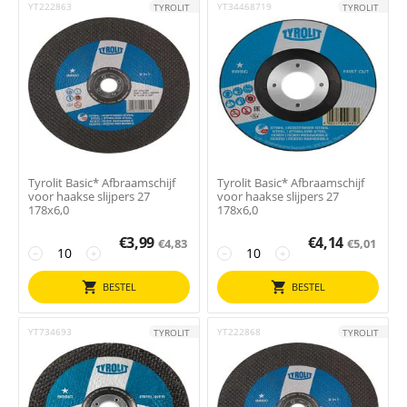
YT222863
YT34468719
TYROLIT
TYROLIT
Tyrolit Basic* Afbraamschijf
Tyrolit Basic* Afbraamschijf
voor haakse slijpers 27
voor haakse slijpers 27
178x6,0
178x6,0
€
3,99
€
4,14
€
4,83
€
5,01
−
+
−
+
BESTEL
BESTEL
YT734693
YT222868
TYROLIT
TYROLIT