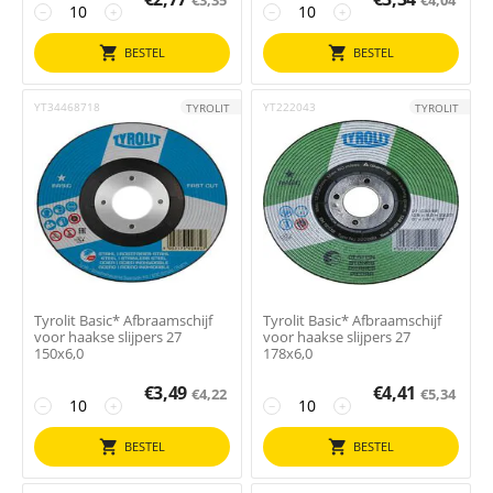
−
+
−
+
BESTEL
BESTEL
YT34468718
YT222043
TYROLIT
TYROLIT
Tyrolit Basic* Afbraamschijf
Tyrolit Basic* Afbraamschijf
voor haakse slijpers 27
voor haakse slijpers 27
150x6,0
178x6,0
€
3,49
€
4,41
€
4,22
€
5,34
−
+
−
+
BESTEL
BESTEL