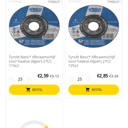
YT743942
YT757089
TYROLIT
TYROLIT
Tyrolit Basic* Afbraamschijf
Tyrolit Basic* Afbraamschijf
voor haakse slijpers 27CC
voor haakse slijpers 27CC
115x2
125x2
€
2,59
€
2,85
€
3,13
€
3,45
−
+
−
+
BESTEL
BESTEL