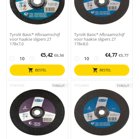
Tyrolit Basic* Afbraamschijf
Tyrolit Basic* Afbraamschijf
voor haakse slijpers 27
voor haakse slijpers 27
178x7,0
178x8,0
€
5,42
€
4,77
€
6,56
€
5,77
−
+
−
+
BESTEL
BESTEL
YT567352
YT222865
TYROLIT
TYROLIT