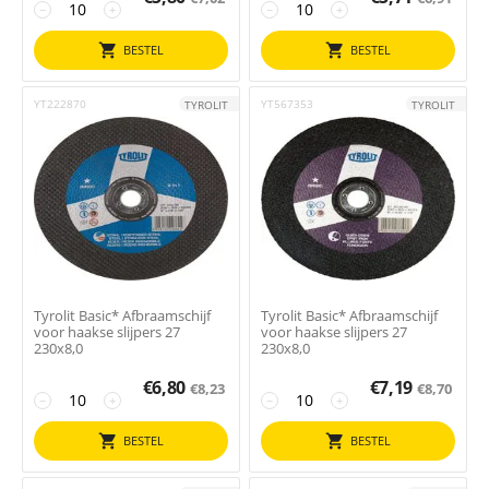
−
+
−
+
BESTEL
BESTEL
YT222870
YT567353
TYROLIT
TYROLIT
Tyrolit Basic* Afbraamschijf
Tyrolit Basic* Afbraamschijf
voor haakse slijpers 27
voor haakse slijpers 27
230x8,0
230x8,0
€
6,80
€
7,19
€
8,23
€
8,70
−
+
−
+
BESTEL
BESTEL