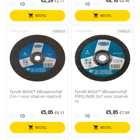
€
2,29
€
4,10
€
2,77
€
4,96
−
+
−
+
BESTEL
BESTEL
YT34257206
YT34307835
TYROLIT
TYROLIT
Tyrolit BASIC* Afbraamschijf
Tyrolit BASIC* Afbraamschijf
2-in-1 voor staal en roestvrij
PIPELINER 2in1 voor staal en
ro
€
5,05
€
5,85
€
6,11
€
7,08
−
+
−
+
BESTEL
BESTEL