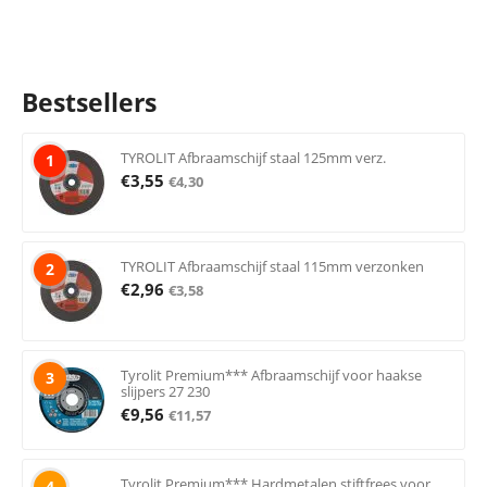
Bestsellers
TYROLIT Afbraamschijf staal 125mm verz.
1
€
3,55
€
4,30
TYROLIT Afbraamschijf staal 115mm verzonken
2
€
2,96
€
3,58
Tyrolit Premium*** Afbraamschijf voor haakse
3
slijpers 27 230
€
9,56
€
11,57
Tyrolit Premium*** Hardmetalen stiftfrees voor
4