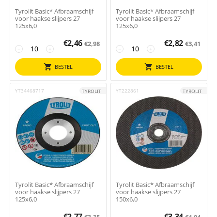
Tyrolit Basic* Afbraamschijf
Tyrolit Basic* Afbraamschijf
voor haakse slijpers 27
voor haakse slijpers 27
125x6,0
125x6,0
€
2,46
€
2,82
€
2,98
€
3,41
−
+
−
+
BESTEL
BESTEL
YT34468717
YT222861
TYROLIT
TYROLIT
Tyrolit Basic* Afbraamschijf
Tyrolit Basic* Afbraamschijf
voor haakse slijpers 27
voor haakse slijpers 27
125x6,0
150x6,0
€
2,77
€
3,34
€
3,35
€
4,04