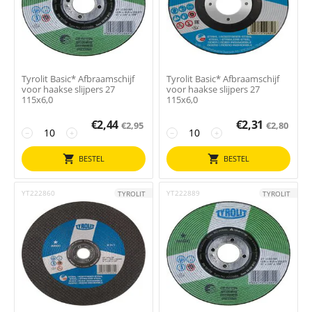
Tyrolit Basic* Afbraamschijf
Tyrolit Basic* Afbraamschijf
voor haakse slijpers 27
voor haakse slijpers 27
115x6,0
115x6,0
€
2,44
€
2,31
€
2,95
€
2,80
−
+
−
+
BESTEL
BESTEL
YT222860
YT222889
TYROLIT
TYROLIT