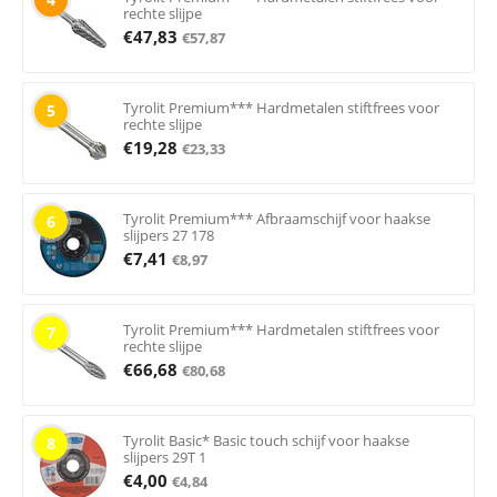
rechte slijpe
€
47,83
€
57,87
Tyrolit Premium*** Hardmetalen stiftfrees voor
5
rechte slijpe
€
19,28
€
23,33
Tyrolit Premium*** Afbraamschijf voor haakse
6
slijpers 27 178
€
7,41
€
8,97
Tyrolit Premium*** Hardmetalen stiftfrees voor
7
rechte slijpe
€
66,68
€
80,68
Tyrolit Basic* Basic touch schijf voor haakse
8
slijpers 29T 1
€
4,00
€
4,84