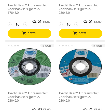
Tyrolit Basic* Afbraamschijf
Tyrolit Basic* Afbraamschijf
voor haakse slijpers 27
voor haakse slijpers 27
178x8,0
230x6,0
€
5,51
€
5,51
€
6,67
€
6,67
−
+
−
+
BESTEL
BESTEL
YT222898
YT34468771
TYROLIT
TYROLIT
Tyrolit Basic* Afbraamschijf
Tyrolit Basic* Afbraamschijf
voor haakse slijpers 27
voor haakse slijpers 27
230x6,0
230x6,0
€
5,80
€
5,71
€
7,02
€
6,91