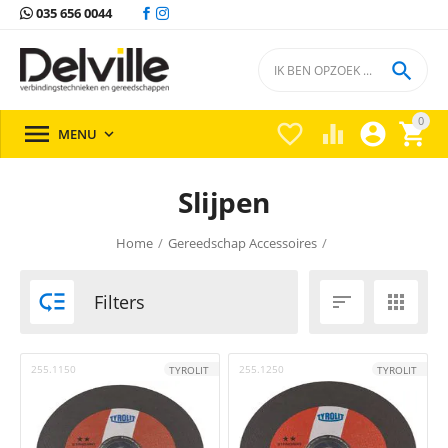
035 656 0044

0





MENU

Slijpen
Home
/
Gereedschap Accessoires
/

Filters


255.1150
255.1250
TYROLIT
TYROLIT