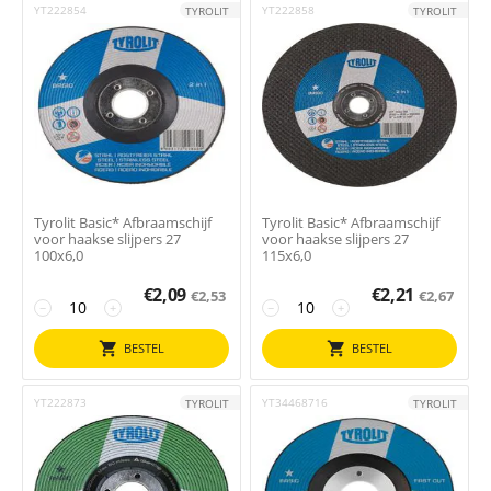
YT222854
YT222858
TYROLIT
TYROLIT
Tyrolit Basic* Afbraamschijf
Tyrolit Basic* Afbraamschijf
voor haakse slijpers 27
voor haakse slijpers 27
100x6,0
115x6,0
€
2,09
€
2,21
€
2,53
€
2,67
−
+
−
+
BESTEL
BESTEL
YT222873
YT34468716
TYROLIT
TYROLIT