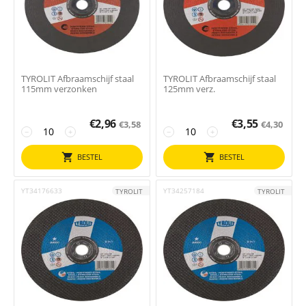
TYROLIT Afbraamschijf staal
TYROLIT Afbraamschijf staal
115mm verzonken
125mm verz.
€
2,96
€
3,55
€
3,58
€
4,30
−
+
−
+
BESTEL
BESTEL
YT34176633
YT34257184
TYROLIT
TYROLIT