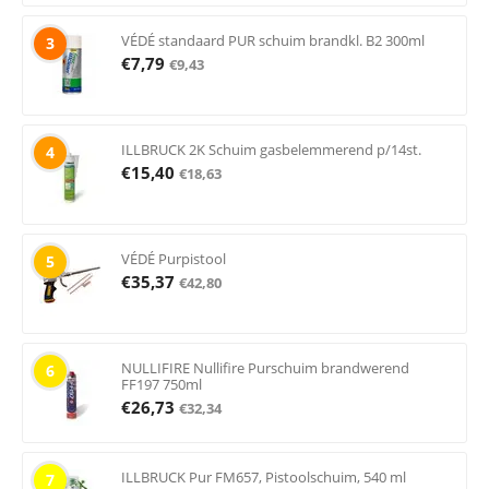
VÉDÉ standaard PUR schuim brandkl. B2 300ml
3
€
7,79
€
9,43
ILLBRUCK 2K Schuim gasbelemmerend p/14st.
4
€
15,40
€
18,63
VÉDÉ Purpistool
5
€
35,37
€
42,80
NULLIFIRE Nullifire Purschuim brandwerend
6
FF197 750ml
€
26,73
€
32,34
ILLBRUCK Pur FM657, Pistoolschuim, 540 ml
7