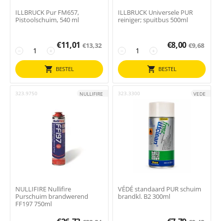
ILLBRUCK Pur FM657,
ILLBRUCK Universele PUR
Pistoolschuim, 540 ml
reiniger; spuitbus 500ml
€
11,01
€
8,00
€
13,32
€
9,68
−
+
−
+
BESTEL
BESTEL
323.9750
323.3300
NULLIFIRE
VEDE
NULLIFIRE Nullifire
VÉDÉ standaard PUR schuim
Purschuim brandwerend
brandkl. B2 300ml
FF197 750ml