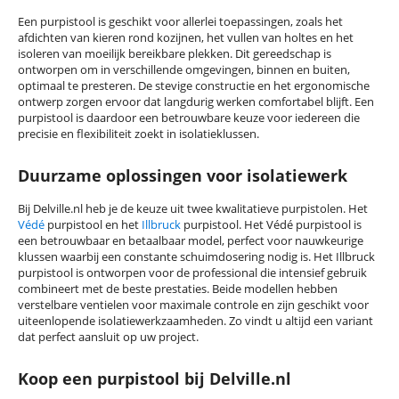
Een
purpistool
is geschikt voor
allerlei
toepassingen, zoals het
afdichten van kieren rond kozijnen, het vullen van holtes en het
isoleren van moeilijk bereikbare plekken. Dit gereedschap is
ontworpen om in verschillende omgevingen, binnen
en
buiten,
optimaal te presteren. De stevige constructie en het ergonomische
ontwerp zorgen ervoor dat langdurig werken comfortabel blijft.
Een
purpis
tool
is daardoor een betrouwbare keuze voor iedereen die
precisie en flexibiliteit zoekt in isolatieklussen.
Duurzame oplossingen voor isolatiewerk
Bij Delville.nl heb je de keuze uit twee kwalitatieve
purpistolen
. Het
Védé
purpistool
en het
Illbruck
purpistool
. Het
Védé
purpistool
is
een betrouwbaar en betaalbaar model, perfect voor nauwkeurige
klussen waarbij een constante schuimdosering nodig is. Het
Illbruck
purpistool
is ontworpen voor de professional die intensief gebruik
combineert met de beste prestaties. Beide modellen hebben
verstelbare ventielen voor maximale controle en zijn geschikt voor
uiteenlopende isolatiewerkzaamheden. Zo vind
t u
altijd een
variant
dat perfect aansluit op
uw
project
.
Koop een purpistool bij Delville.nl