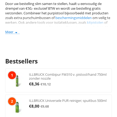
Door
uw
bestelling slim samen te stellen, haal
t u
eenvoudig de
drempel van €50,- exclusief BTW en wordt
uw
bestelling gratis
verzonden. Combineer het
purpistool
bijvoorbeeld met producten
zoa
ls
extra purschuimbussen of
beschermingsmiddelen
om veilig
te
werken. Ook andere tools voor
isolatieklussen, zoals
kit
pistolen
of
meetinstrumenten
, zijn een
fijne
aanvulling op
uw
gereedschap. Met
deze combinaties heb je alles in huis voor een succesvolle klus.
Meer
Bezoek onze webshop, stel
u
bestelling samen en ontvang
uw
producten snel en voordelig
.
Bestsellers
ILLBRUCK Combipur FM310 v. pistool/hand 750ml
1
zonder nozzle
€
8,36
€
10,12
ILLBRUCK Universele PUR reiniger; spuitbus 500ml
2
€
8,00
€
9,68