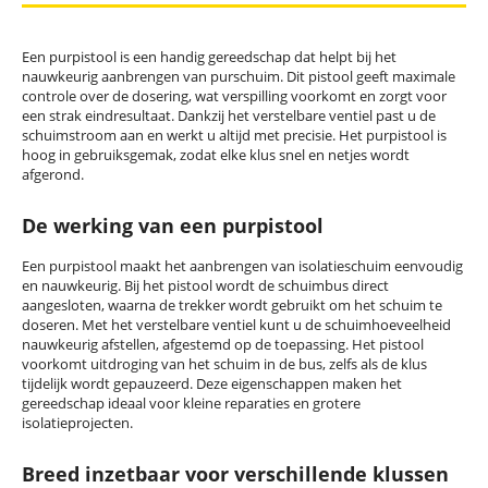
Een
purpistool
is een handig gereedschap dat helpt bij het
nauwkeurig aanbrengen van purschuim. Dit pistool geeft maximale
controle over de dosering, wat verspilling voorkomt en zorgt voor
een strak eindresultaat. Dankzij het verstelbare ventiel pas
t u
de
schuimstroom aan en werk
t u
altijd met precisie. Het
purpistool
is
hoog in gebruiksgemak, zodat elke klus snel en netjes wordt
afgerond.
De werking van een purpistool
Een
purpistool
maakt het aanbrengen van isolatieschuim eenvoudig
en nauwkeurig.
Bij het
p
istool
wordt
de
schuimbus
direct
aangesloten, waarna de trekker wordt gebruikt om het schuim te
doseren. Met het verstelbare ventiel ku
nt u
de schuimhoeveelheid
nauwkeurig afstellen, afgestemd op de toepassing. Het pistool
voorkomt uitdroging van het schuim in de bus, zelfs als de klus
tijdelijk wordt
gepauzeerd
. Deze eigenschappen maken het
gereedschap ideaal voor kleine reparaties
en
grotere
isolatieprojecten.
Breed inzetbaar voor verschillende klussen