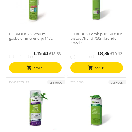
ILLBRUCK 2K Schuim
ILLBRUCK Combipur FM310 v.
gasbelemmerend p/14st.
pistool/hand 750ml zonder
nozzle
€
15,40
€
8,36
€
18,63
€
10,12
−
+
−
+
BESTEL
BESTEL
FM657335472
323.9500
ILLBRUCK
ILLBRUCK