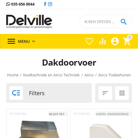
035 656 0044

0





MENU

Dakdoorvoer
Home
/
Koeltechniek en Airco Techniek
/
Airco
/
Airco Toebehoren
/

Filters


YC7090780
YC7090783
BEIJER REF
CASTEL ENGINEERING