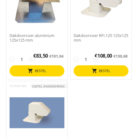
Dakdoorvoer aluminium
Dakdoorvoer RFI.125 125x125
125x125 mm
mm
€
83,50
€
108,00
€
101,04
€
130,68
−
+
−
+
BESTEL
BESTEL
YC7090784
CASTEL ENGINEERING