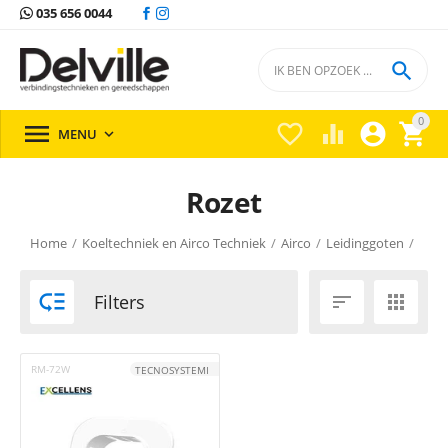
035 656 0044

0





MENU

Rozet
Home
/
Koeltechniek en Airco Techniek
/
Airco
/
Leidinggoten
/

Filters


RM-72W
TECNOSYSTEMI