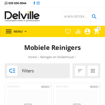
035 656 0044

0





MENU

Mobiele Reinigers
Home
/
Reinigen en Onderhoud
/

Filters


R57453910
R10017857
BOSCH
BOSCH