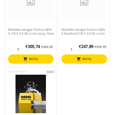
Mobiele reiniger Fontus GEN
Mobiele reiniger Fontus GEN
II (18 V 2,5 Ah Li-Ion accu, Sma
II baretool (18 V 2,5 Ah Li-Ion
€
305,74
€
247,89
€
369,95
€
299,95
−
+
−
+
BESTEL
BESTEL
YR115900R220
REMS