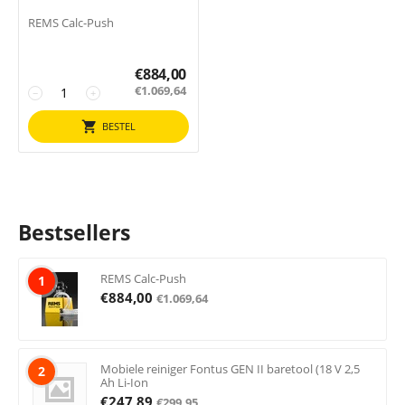
REMS Calc-Push
€
884,00
€
1.069,64
−
+
BESTEL
Bestsellers
REMS Calc-Push
1
€
884,00
€
1.069,64
Mobiele reiniger Fontus GEN II baretool (18 V 2,5
2
Ah Li-Ion
€
247,89
€
299,95