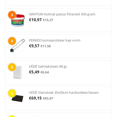
GRIFFON Kolmat pasta/ fitterskit 450 gram
3
€
10,97
€
13,27
PERKEO komaansteker kap vorm
4
€
9,57
€
11,58
VÉDÉ Salmiaksteen 80 gr.
5
€
5,49
€
6,64
VÉDÉ Vlamdoek 35x50cm hardsoldeer/lassen
6
€
69,15
€
83,67