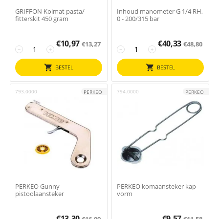
GRIFFON Kolmat pasta/
Inhoud manometer G 1/4 RH,
fitterskit 450 gram
0 - 200/315 bar
€
10,97
€
40,33
€
13,27
€
48,80
−
+
−
+
BESTEL
BESTEL
793.0000
794.0000
PERKEO
PERKEO
PERKEO Gunny
PERKEO komaansteker kap
pistoolaansteker
vorm
€
13,30
€
9,57
€
16,09
€
11,58