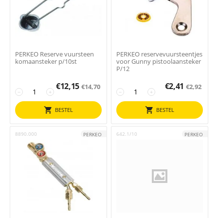
PERKEO Reserve vuursteen
PERKEO reservevuursteentjes
komaansteker p/10st
voor Gunny pistoolaansteker
P/12
€
12,15
€
2,41
€
14,70
€
2,92
−
+
−
+
BESTEL
BESTEL
8890.000
642.1/10
PERKEO
PERKEO