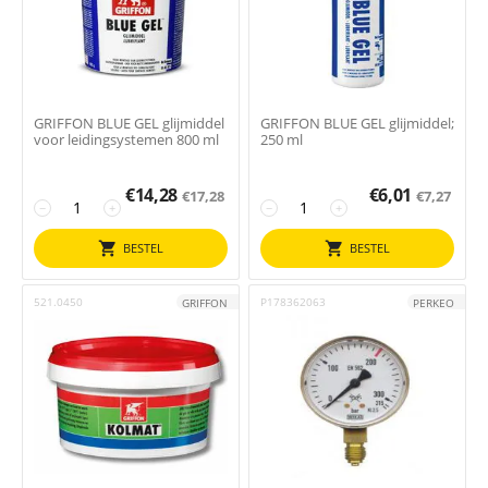
GRIFFON BLUE GEL glijmiddel
GRIFFON BLUE GEL glijmiddel;
voor leidingsystemen 800 ml
250 ml
€
14,28
€
6,01
€
17,28
€
7,27
−
+
−
+
BESTEL
BESTEL
521.0450
P178362063
GRIFFON
PERKEO