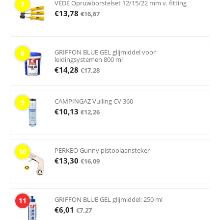
VÉDÉ Opruwborstelset 12/15/22 mm v. fitting
7
€
13,78
€
16,67
GRIFFON BLUE GEL glijmiddel voor
8
leidingsystemen 800 ml
€
14,28
€
17,28
CAMPINGAZ Vulling CV 360
9
€
10,13
€
12,26
PERKEO Gunny pistoolaansteker
10
€
13,30
€
16,09
GRIFFON BLUE GEL glijmiddel; 250 ml
11
€
6,01
€
7,27