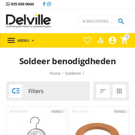
035 656 0044

0





MENU

Soldeer benodigdheden
Home
/
Solderen
/

Filters


P876825008
P30119416
PERKEO
PERKEO