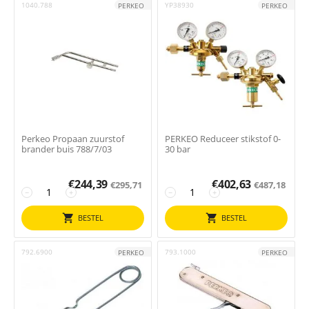
1040.788
YP38930
PERKEO
PERKEO
Perkeo Propaan zuurstof
PERKEO Reduceer stikstof 0-
brander buis 788/7/03
30 bar
€
244,39
€
402,63
€
295,71
€
487,18
−
+
−
+
BESTEL
BESTEL
792.6900
793.1000
PERKEO
PERKEO