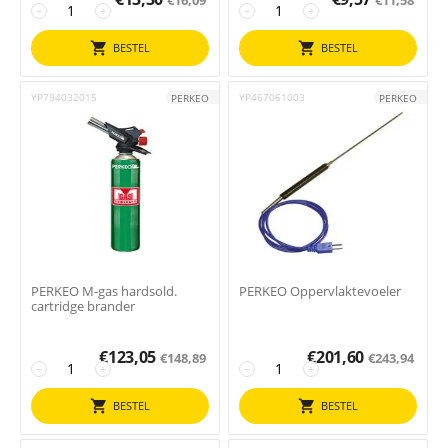
−
+
−
+
BESTEL
BESTEL
YP794032015
YP467061003
PERKEO
PERKEO
PERKEO M-gas hardsold.
PERKEO Oppervlaktevoeler
cartridge brander
€
123,05
€
201,60
€
148,89
€
243,94
−
+
−
+
BESTEL
BESTEL