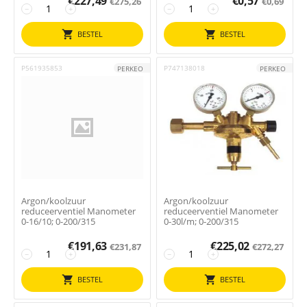
€
227,49
€
0,57
€
275,26
€
0,69
−
+
−
+
BESTEL
BESTEL
P561935853
P747138018
PERKEO
PERKEO
Argon/koolzuur
Argon/koolzuur
reduceerventiel Manometer
reduceerventiel Manometer
0-16/10; 0-200/315
0-30l/m; 0-200/315
€
191,63
€
225,02
€
231,87
€
272,27
−
+
−
+
BESTEL
BESTEL