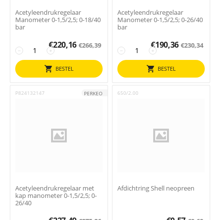
Acetyleendrukregelaar
Acetyleendrukregelaar
Manometer 0-1,5/2,5; 0-18/40
Manometer 0-1,5/2,5; 0-26/40
bar
bar
€
220,16
€
190,36
€
266,39
€
230,34
−
+
−
+
BESTEL
BESTEL
P824132147
650/2.00
PERKEO
Acetyleendrukregelaar met
Afdichtring Shell neopreen
kap manometer 0-1,5/2,5; 0-
26/40