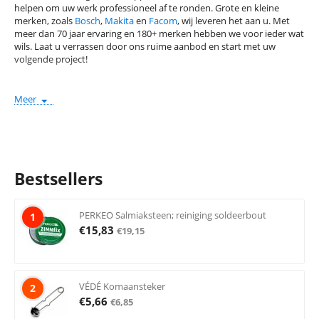
helpen om uw werk
profession
ee
l
af te ronden. Grote en kleine
merken,
zoals
Bosch
,
Makita
en
Facom
,
w
ij
leveren het aan u
. Met
meer dan 70 jaar ervaring en 180+ merken hebben we voor ieder wat
w
ils
.
Laat u verrassen door ons ruime aanbod
en start met uw
volgende project!
Soldeer benodigdheden bestellen bij
Meer
Delville.nl
De verzendkosten zijn €5,95 voor bestellingen onder de €50,- excl.
BTW. Boven dat bedrag hanteren wij gratis verzending. Onze
uitgebreide specificaties en productomschrijvingen zorgen ervoor
Bestsellers
dat u altijd in huis haalt wat nodig is
! Bestel vandaag nog en geniet
van onze goede service en scherpe prijzen voor jouw soldeer
benodigdheden!
PERKEO Salmiaksteen; reiniging soldeerbout
1
€
15,83
€
19,15
VÉDÉ Komaansteker
2
€
5,66
€
6,85