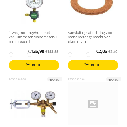
1-weg montagehulp met
Aansluitingsafdichting voor
vacuümmeter Manometer 80
manometer gemaakt van
mm, klasse 1.
aluminium;
€
126,90
€
2,06
€
153,55
€
2,49
−
+
−
+
BESTEL
BESTEL
P693856286
P236352896
PERKEO
PERKEO