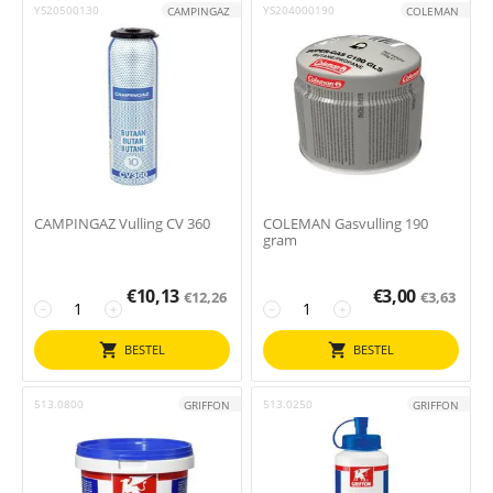
YS20500130
YS204000190
CAMPINGAZ
COLEMAN
CAMPINGAZ Vulling CV 360
COLEMAN Gasvulling 190
gram
€
10,13
€
3,00
€
12,26
€
3,63
−
+
−
+
BESTEL
BESTEL
513.0800
513.0250
GRIFFON
GRIFFON