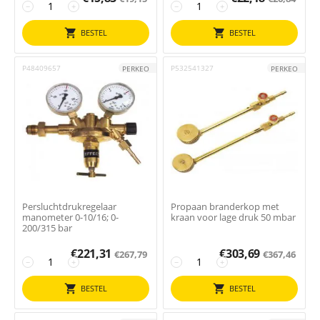
−
+
−
+
BESTEL
BESTEL
P48409657
P532541327
PERKEO
PERKEO
Persluchtdrukregelaar
Propaan branderkop met
manometer 0-10/16; 0-
kraan voor lage druk 50 mbar
200/315 bar
€
221,31
€
303,69
€
267,79
€
367,46
−
+
−
+
BESTEL
BESTEL