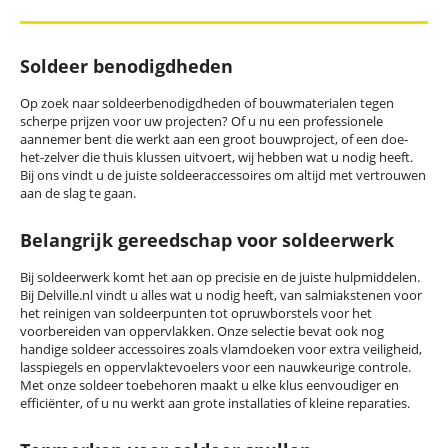
Soldeer benodigdheden
Op zoek naar soldeerbenodigdheden of bouwmaterialen tegen
scherpe prijzen voor uw projecten? Of u nu een professionele
aannemer bent die werkt aan een groot
bouw
project, of een doe-
het-zelver die thuis klussen uitvoert, wij hebben wat u nodig heeft.
Bij ons vindt u de juiste soldeerac
cessoires om
altijd met vertrouwen
aan de slag te gaan.
Belangrijk gereedschap voor soldeerwerk
Bij soldeerwerk komt het aan op precisie en de juiste hulpmiddelen.
Bij Delville.nl vindt u alles wat u nodig heeft, van salmiakstenen voor
het
reinigen
van soldeerpunten tot opruwborstels voor het
voorbereiden van oppervlakken. Onze selectie bevat ook nog
handige
soldeer
accessoires zoals vlamdoeken voor extra veiligheid,
lasspiegels
en oppervlaktevoelers voor een nauwkeurige controle.
Met onze
soldeer toebehoren
maakt u elke klus eenvoudiger en
efficiënter, of u nu werkt aan grote installaties of kleine reparaties.