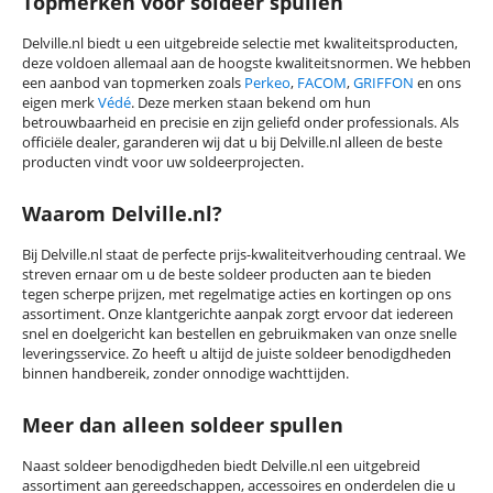
Topmerken voor soldeer spullen
Delville.nl biedt u een uitgebreide selectie met kwaliteitsproducten,
deze voldoen allemaal aan de hoogste kwaliteitsnormen
. We hebben
een aanbod van topmerken
zoals
Perkeo
,
FACOM
,
GRIFFON
en ons
eigen merk
Védé
.
Deze merken staan bekend om hun
betrouwbaarheid en precisie en zijn geliefd onder professionals. Als
offici
ële dealer, garanderen
wij dat u bij Delville.nl alleen de beste
producten vindt voor uw soldeerprojecten.
Waarom Delville.nl?
Bij Delville.nl staat de perfecte prijs-kwaliteitverhouding centraal. We
streven ernaar om u de beste
soldeer
producten aan te bieden
tegen scherpe prijzen, met regelmatige acties en kortingen op ons
assortiment. Onze klantgerichte aanpak zorgt ervoor dat iedereen
snel en doelgericht kan bestellen en gebruikmaken van onze snelle
leveringsservice.
Zo heeft u altijd de juiste soldeer benodigdheden
binnen handbereik, zonder onnodige wachttijden.
Meer dan alleen soldeer spullen
Naast soldeer benodigdheden biedt Delville.nl een uitgebreid
assortiment aan
gereedschappen, accessoires en onderdelen
die u