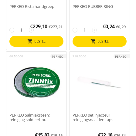
PERKEO Rista handgreep
PERKEO RUBBER RING
€
229,10
€
0,24
€
277,21
€
0,29
−
+
−
+
BESTEL
BESTEL
60.50000
710.0000
PERKEO
PERKEO
PERKEO Salmiaksteen;
PERKEO set injecteur
reiniging soldeerbout
reinigingsnaalden taps
€
15,83
€
22,18
€
19,15
€
26,84