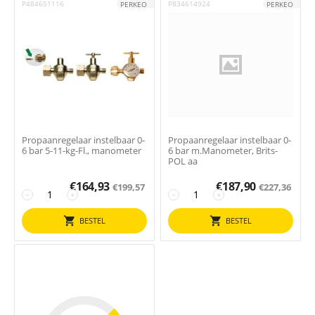
P484651116
P834614924
PERKEO
PERKEO
Propaanregelaar instelbaar 0-
Propaanregelaar instelbaar 0-
6 bar 5-11-kg-Fl., manometer
6 bar m.Manometer, Brits-
POL aa
€
164,93
€
187,90
€
199,57
€
227,36
−
+
−
+
BESTEL
BESTEL