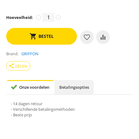
Hoeveelheid:
−
+
BESTEL
Brand
GRIFFON
share
DELEN
Onze voordelen
Betalingsopties
- 14 dagen retour
- Verschillende betalingsmethoden
- Beste prijs