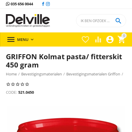
035 656 0044

0





MENU

GRIFFON Kolmat pasta/ fitterskit
450 gram
Home
/
Bevestigingsmaterialen
/
Bevestigingsmaterialen Griffon
/
CODE:
521.0450