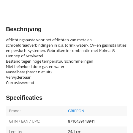
Beschrijving
Afdichtingspasta voor het afdichten van metalen
schroefdraadverbindingen in o.a. (drink)water-, CV- en gasinstallaties
en persluchtsystemen. Gebruiken in combinatie met Kolmat®
Hennep of Acrylvezel.
Bestand tegen hoge temperatuurschommelingen
Niet beïnvloed door gas en water
Nastelbaar (hardt niet uit)
Verwijderbaar
Corrosiewerend
Specificaties
Brand:
GRIFFON
GTIN / EAN / UPC:
8710439143941
Lengte:
24.1 cm