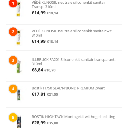
VÉDÉ KUNOSIL neutrale siliconenkit sanitair
1
Transp. 310ml
€
14,99
€
18,14
VÉDÉ KUNOSIL neutrale siliconenkit sanitair wit
2
310ml
€
14,99
€
18,14
ILLBRUCK FA201 Siliconenkit sanitair transparant,
3
310ml
€
8,84
€
10,70
Bostik H750 SEAL'N'BOND PREMIUM Zwart
4
€
17,81
€
21,55
BOSTIK HIGHTACK Montagekit wit hoge hechting
5
€
28,99
€
35,08