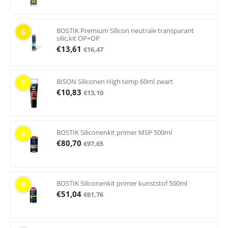
BOSTIK Premium Silicon neutrale transparant
6
silic,kit OP=OP
€
13,61
€
16,47
BISON Siliconen High temp 60ml zwart
7
€
10,83
€
13,10
BOSTIK Siliconenkit primer MSP 500ml
8
€
80,70
€
97,65
BOSTIK Siliconenkit primer kunststof 500ml
9
€
51,04
€
61,76