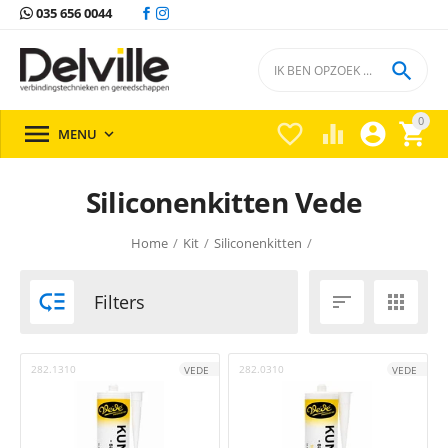
035 656 0044

0





MENU

Siliconenkitten Vede
Home
/
Kit
/
Siliconenkitten
/

Filters


282.1310
282.0310
VEDE
VEDE