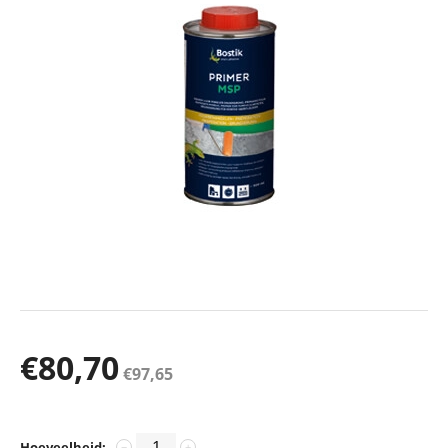
€
80,70
€
97,65
Hoeveelheid:
−
+