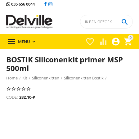
035 656 0044

0





MENU

BOSTIK Siliconenkit primer MSP
500ml
Home
/
Kit
/
Siliconenkitten
/
Siliconenkitten Bostik
/
CODE:
282.10-P