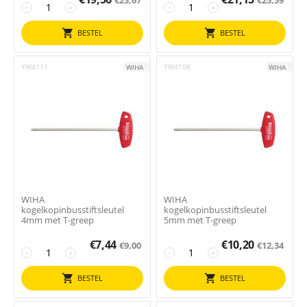
−
+
−
+
BESTEL
BESTEL
YW4111
YW4108
WIHA
WIHA
WIHA
WIHA
kogelkopinbusstiftsleutel
kogelkopinbusstiftsleutel
4mm met T-greep
5mm met T-greep
€
7,44
€
10,20
€
9,00
€
12,34
−
+
−
+
BESTEL
BESTEL