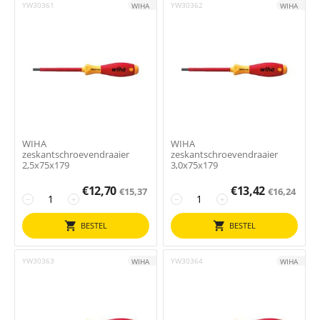
YW30361
YW30362
WIHA
WIHA
WIHA
WIHA
zeskantschroevendraaier
zeskantschroevendraaier
2,5x75x179
3,0x75x179
€
12,70
€
13,42
€
15,37
€
16,24
−
+
−
+
BESTEL
BESTEL
YW30363
YW30364
WIHA
WIHA