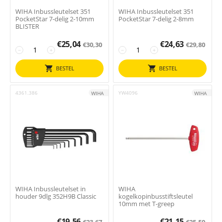
WIHA Inbussleutelset 351
WIHA Inbussleutelset 351
PocketStar 7-delig 2-10mm
PocketStar 7-delig 2-8mm
BLISTER
€
25,04
€
24,63
€
30,30
€
29,80
−
+
−
+
BESTEL
BESTEL
4361.386
YW4096
WIHA
WIHA
WIHA Inbussleutelset in
WIHA
houder 9dlg 352H9B Classic
kogelkopinbusstiftsleutel
10mm met T-greep
€
19,56
€
21,15
€
23,67
€
25,59