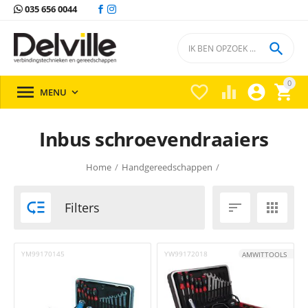
035 656 0044

0





MENU

Inbus schroevendraaiers
Home
/
Handgereedschappen
/

Filters


YM99170145
YW99172018
AMWITTOOLS