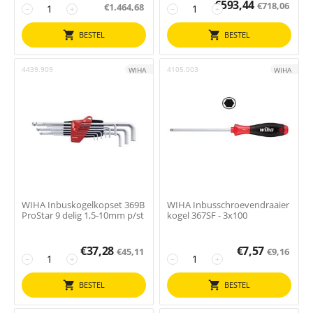
€
593,44
€
718,06
€
1.464,68
−
+
−
+
BESTEL
BESTEL
4439.909
4105.003
WIHA
WIHA
WIHA Inbuskogelkopset 369B
WIHA Inbusschroevendraaier
ProStar 9 delig 1,5-10mm p/st
kogel 367SF - 3x100
€
37,28
€
7,57
€
45,11
€
9,16
−
+
−
+
BESTEL
BESTEL