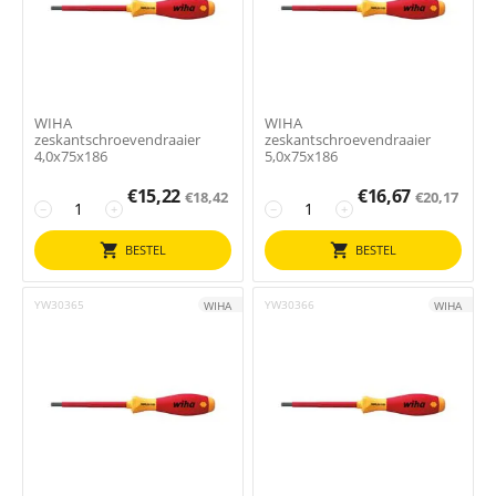
WIHA
WIHA
zeskantschroevendraaier
zeskantschroevendraaier
4,0x75x186
5,0x75x186
€
15,22
€
16,67
€
18,42
€
20,17
−
+
−
+
BESTEL
BESTEL
YW30365
YW30366
WIHA
WIHA