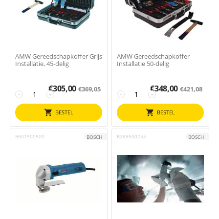
AMW Gereedschapkoffer Grijs
AMW Gereedschapkoffer
Installatie, 45-delig
Installatie 50-delig
€
305,00
€
348,00
€
369,05
€
421,08
−
+
−
+
BESTEL
BESTEL
B601500500
R268500255
BOSCH
BOSCH