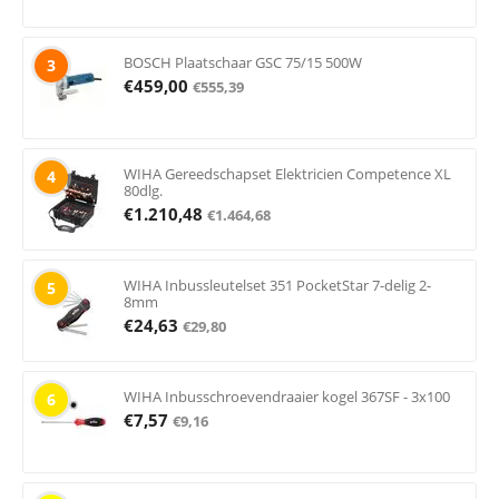
BOSCH Plaatschaar GSC 75/15 500W
3
€
459,00
€
555,39
WIHA Gereedschapset Elektricien Competence XL
4
80dlg.
€
1.210,48
€
1.464,68
WIHA Inbussleutelset 351 PocketStar 7-delig 2-
5
8mm
€
24,63
€
29,80
WIHA Inbusschroevendraaier kogel 367SF - 3x100
6
€
7,57
€
9,16