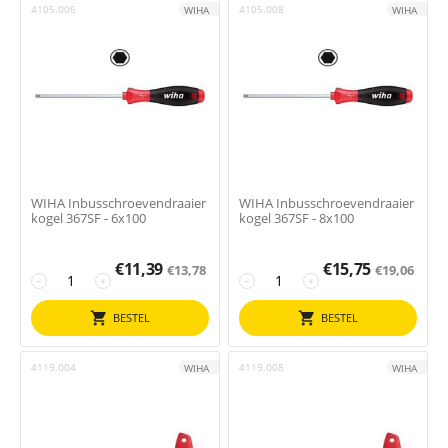
4105.006
4105.008
WIHA
WIHA
WIHA Inbusschroevendraaier
WIHA Inbusschroevendraaier
kogel 367SF - 6x100
kogel 367SF - 8x100
€
11,39
€
15,75
€
13,78
€
19,06
−
+
−
+
BESTEL
BESTEL
4119.004
4119.008
WIHA
WIHA