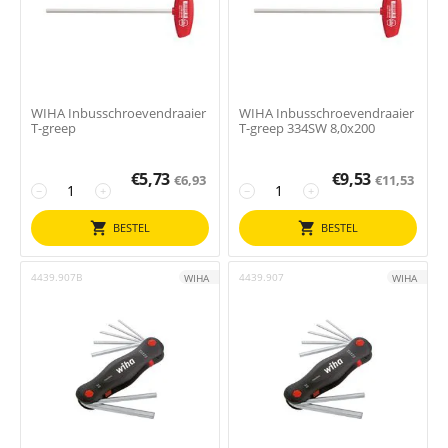
WIHA Inbusschroevendraaier
WIHA Inbusschroevendraaier
T-greep
T-greep 334SW 8,0x200
€
5,73
€
9,53
€
6,93
€
11,53
−
+
−
+
BESTEL
BESTEL
4439.907B
4439.907
WIHA
WIHA