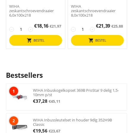
WIHA
WIHA
zeskantschroevendraaier
zeskantschroevendraaier
6,0x100x218
8,0x100x218
€
18,16
€
21,39
€
21,97
€
25,88
−
+
−
+
BESTEL
BESTEL
Bestsellers
WIHA Inbuskogelkopset 369B ProStar 9 delig 1,5-
1
10mm p/st
€
37,28
€
45,11
WIHA Inbussleutelset in houder 9dlg 352H9B
2
Classic
€
19,56
€
23,67