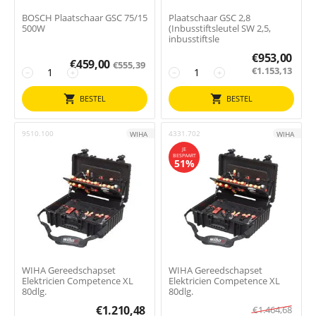
BOSCH Plaatschaar GSC 75/15
Plaatschaar GSC 2,8
500W
(Inbusstiftsleutel SW 2,5,
inbusstiftsle
€
953,00
€
459,00
€
555,39
€
1.153,13
−
+
−
+
BESTEL
BESTEL
9510.100
4331.702
WIHA
WIHA
JE
BESPAART
51%
WIHA Gereedschapset
WIHA Gereedschapset
Elektricien Competence XL
Elektricien Competence XL
80dlg.
80dlg.
€
1.210,48
€
1.464,68