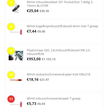
WIHA Inbussleutelset 351 PocketStar 7-delig 2-
7
10mm BLISTER
€
25,04
€
30,30
WIHA kogelkopinbusstiftsleutel 4mm met T-greep
8
€
7,44
€
9,00
Plaatschaar GSC 2,8 (Inbusstiftsleutel SW 2,5,
9
inbusstiftsle
€
953,00
€
1.153,13
WIHA zeskantschroevendraaier 6,0x100x218
10
€
18,16
€
21,97
WIHA Inbusschroevendraaier T-greep
11
€
5,73
€
6,93