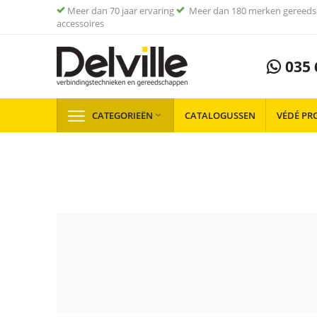
Meer dan 70 jaar ervaring
Meer dan 180 merken gereeds
accessoires
035 
CATEGORIEËN
CATALOGUSSEN
VÉDÉ PR
