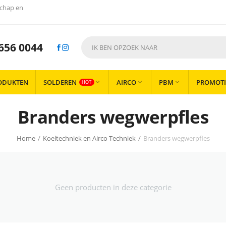
chap en
656 0044
ODUKTEN
SOLDEREN
AIRCO
PBM
PROMOTI



HOT
Branders wegwerpfles
Home
/
Koeltechniek en Airco Techniek
/
Branders wegwerpfles
Geen producten in deze categorie