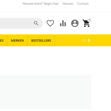
Nieuwe klant? Begin hier
Nieuws
Contact
0





ES
MERKEN
BESTSELLERS
OUTLET
NIEUWS
1/2