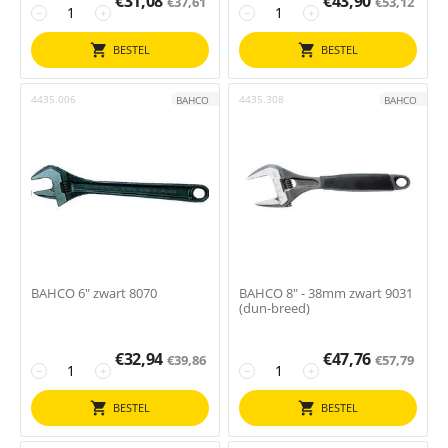
€
31,08
€
43,90
€
37,61
€
53,12
−
+
−
+
BESTEL
BESTEL
4435.006
4435.308
BAHCO
BAHCO
BAHCO 6" zwart 8070
BAHCO 8" - 38mm zwart 9031
(dun-breed)
€
32,94
€
47,76
€
39,86
€
57,79
−
+
−
+
BESTEL
BESTEL