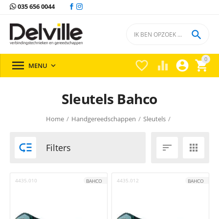
035 656 0044

0





MENU

Sleutels Bahco
Home
/
Handgereedschappen
/
Sleutels
/

Filters


4435.010
4435.012
BAHCO
BAHCO