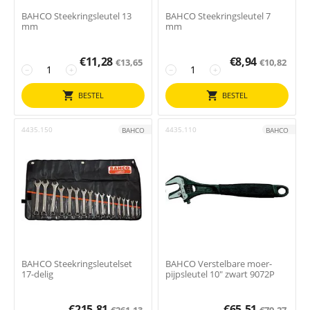
BAHCO Steekringsleutel 13
BAHCO Steekringsleutel 7
mm
mm
€
11,28
€
8,94
€
13,65
€
10,82
−
+
−
+
BESTEL
BESTEL
4435.150
4435.110
BAHCO
BAHCO
BAHCO Steekringsleutelset
BAHCO Verstelbare moer-
17-delig
pijpsleutel 10" zwart 9072P
€
215,81
€
65,51
€
261,13
€
79,27