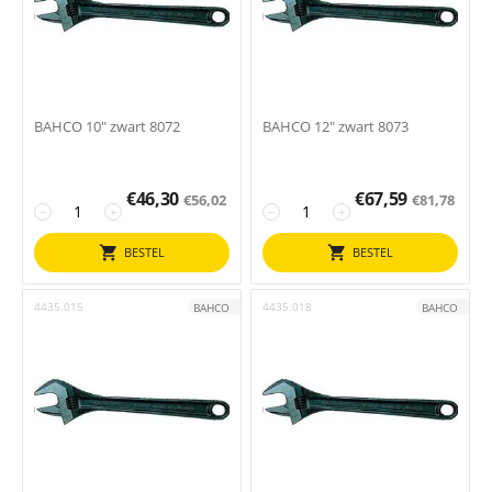
BAHCO 10" zwart 8072
BAHCO 12" zwart 8073
€
46,30
€
67,59
€
56,02
€
81,78
−
+
−
+
BESTEL
BESTEL
4435.015
4435.018
BAHCO
BAHCO