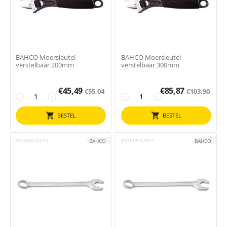
BAHCO Moersleutel
BAHCO Moersleutel
verstelbaar 200mm
verstelbaar 300mm
€
45,49
€
85,87
€
55,04
€
103,90
−
+
−
+
BESTEL
BESTEL
YS160510013
YS160510007
BAHCO
BAHCO