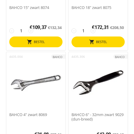
BAHCO 15" zwart 8074
BAHCO 18" zwart 8075
€
109,37
€
172,31
€
132,34
€
208,50
−
+
−
+
BESTEL
BESTEL
4435.004
4435.306
BAHCO
BAHCO
BAHCO 4" zwart 8069
BAHCO 6" - 32mm zwart 9029
(dun-breed)