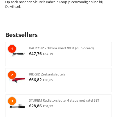
Op zoek naar een Sleutels Bahco ? Koop je eenvoudig online bij
Delville.nl.
Bestsellers
BAHCO 8" - 38mm zwart 9031 (dun-breed)
1
€
47,76
€
57,79
RIDGID Zeskantsleutels
2
€
66,82
€
80,85
STUREM Radiatorsleutel 4 staps met ratel SET
3
€
28,86
€
34,92