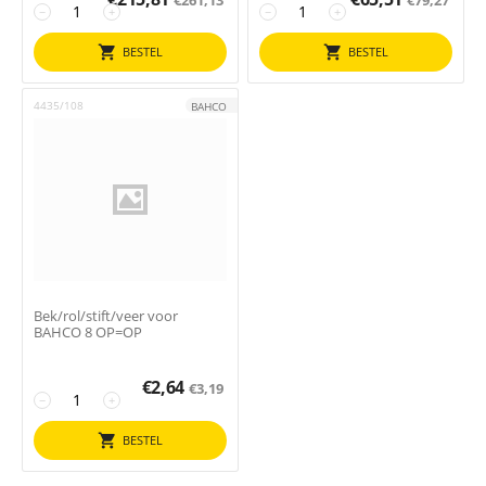
−
+
−
+
BESTEL
BESTEL
4435/108
BAHCO
Bek/rol/stift/veer voor
BAHCO 8 OP=OP
€
2,64
€
3,19
−
+
BESTEL