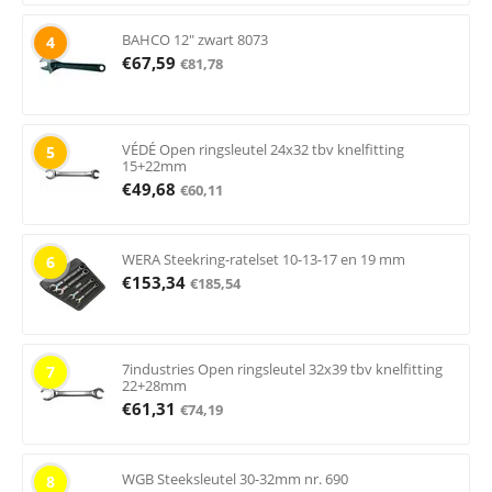
BAHCO 12" zwart 8073
4
€
67,59
€
81,78
VÉDÉ Open ringsleutel 24x32 tbv knelfitting
5
15+22mm
€
49,68
€
60,11
WERA Steekring-ratelset 10-13-17 en 19 mm
6
€
153,34
€
185,54
7industries Open ringsleutel 32x39 tbv knelfitting
7
22+28mm
€
61,31
€
74,19
WGB Steeksleutel 30-32mm nr. 690
8