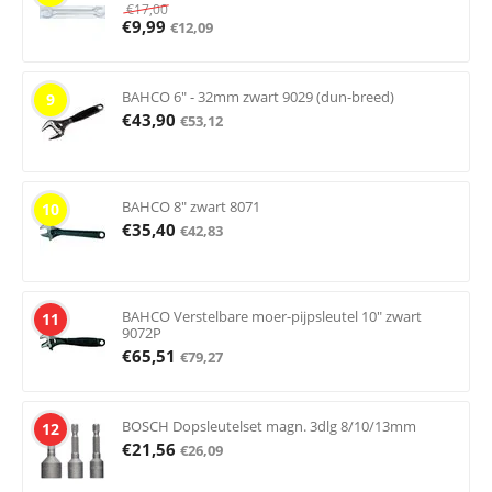
€
17,00
€
9,99
€
12,09
BAHCO 6" - 32mm zwart 9029 (dun-breed)
9
€
43,90
€
53,12
BAHCO 8" zwart 8071
10
€
35,40
€
42,83
BAHCO Verstelbare moer-pijpsleutel 10" zwart
11
9072P
€
65,51
€
79,27
BOSCH Dopsleutelset magn. 3dlg 8/10/13mm
12
€
21,56
€
26,09