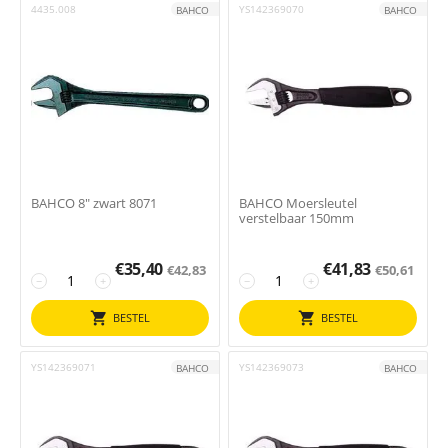
4435.008
YS142369070
BAHCO
BAHCO
BAHCO 8" zwart 8071
BAHCO Moersleutel
verstelbaar 150mm
€
35,40
€
41,83
€
42,83
€
50,61
−
+
−
+
BESTEL
BESTEL
YS142369071
YS142369073
BAHCO
BAHCO