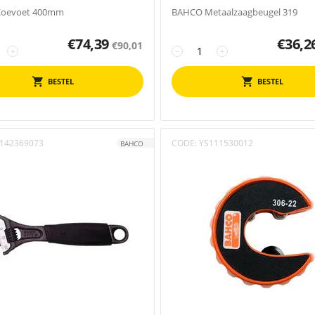
oevoet 400mm
BAHCO Metaalzaagbeugel 319
€
74,39
€
36,2
€
90,01
+
−
+
BESTEL
BESTEL
142369073
CODE:
YS111530012
BAHCO