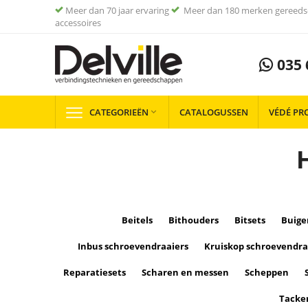
Meer dan 70 jaar ervaring
Meer dan 180 merken gereeds
accessoires
035 
CATEGORIEËN
CATALOGUSSEN
VÉDÉ PR

Beitels
Bithouders
Bitsets
Buige
Inbus schroevendraaiers
Kruiskop schroevendra
Reparatiesets
Scharen en messen
Scheppen
Tacke