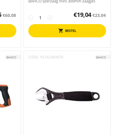
m
BAHCO IJzerzaag mini 300mm zaagjes
5
€
19,04
€
60,08
€
23,04
−
+
BESTEL
CODE:
YS142369070
BAHCO
BAHCO