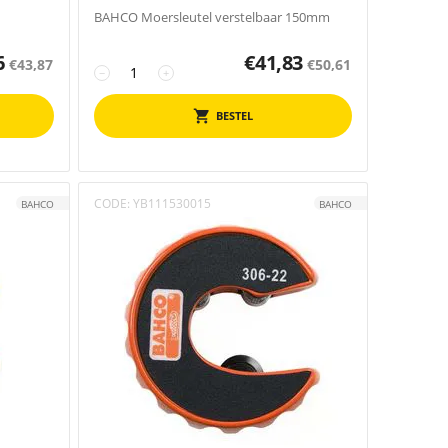
BAHCO Moersleutel verstelbaar 150mm
6
€
41,83
€
43,87
€
50,61
−
+
BESTEL
CODE:
YB111530015
BAHCO
BAHCO