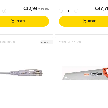
€
32,94
€
47,7
€
39,86
+
−
+
BESTEL
BESTEL
189810000
CODE:
4447.000
BAHCO