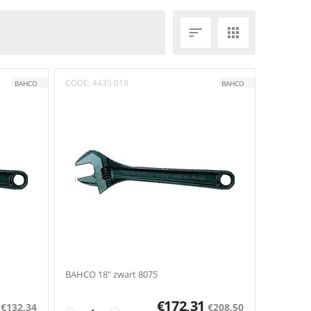


CODE:
4435.018
BAHCO
BAHCO
BAHCO 18" zwart 8075
€
172,31
€
132,34
€
208,50