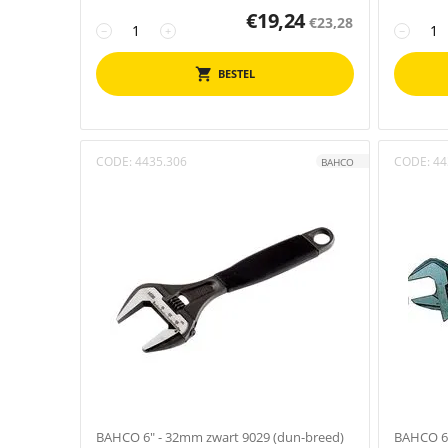
€
19,24
€
23,28
−
+
−
BESTEL
CODE:
4435.306
CODE:
44
BAHCO
BAHCO 6" - 32mm zwart 9029 (dun-breed)
BAHCO 6"