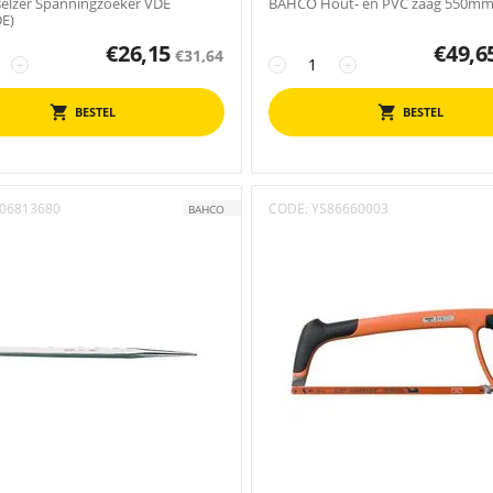
lzer Spanningzoeker VDE
BAHCO Hout- en PVC zaag 550m
E)
€
26,15
€
49,6
€
31,64
+
−
+
BESTEL
BESTEL
06813680
CODE:
YS86660003
BAHCO