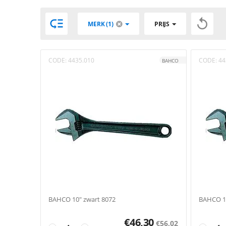


MERK (1)
PRIJS
CODE:
4435.010
CODE:
44
BAHCO
BAHCO 10" zwart 8072
BAHCO 12
€
46,30
€
56,02