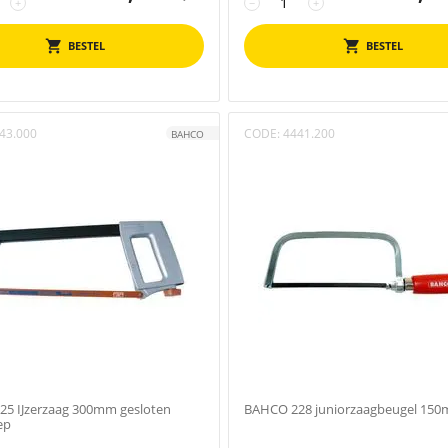
+
−
+
BESTEL
BESTEL
43.000
CODE:
4441.200
BAHCO
5 IJzerzaag 300mm gesloten
BAHCO 228 juniorzaagbeugel 15
ep