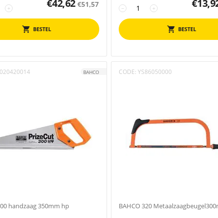
€
42,62
€
13,9
€
51,57
+
−
+
BESTEL
BESTEL
020420014
CODE:
YS86050000
BAHCO
00 handzaag 350mm hp
BAHCO 320 Metaalzaagbeugel30