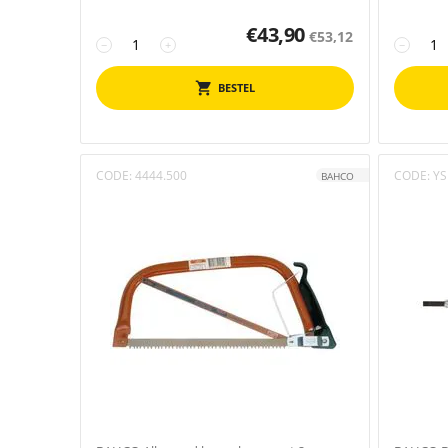
€
43,90
€
53,12
−
+
−
BESTEL
CODE:
4444.500
CODE:
YS
BAHCO