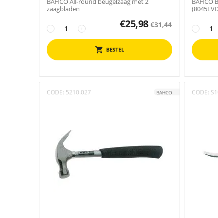
BAHCO All-round beugelzaag met 2
BAHCO Be
zaagbladen
(8045LVD
€
25,98
€
31,44
−
+
−
BESTEL
CODE:
5210.027
CODE:
S1
BAHCO