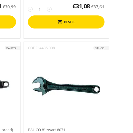
1
€
31,08
€
30,99
€
37,61
−
+
BESTEL
CODE:
4435.008
BAHCO
BAHCO
-breed)
BAHCO 8" zwart 8071