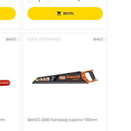
−
+
BESTEL
CODE:
YS020460022
BAHCO
BAHCO
0mm
BAHCO 2600 Handzaag superior 550mm