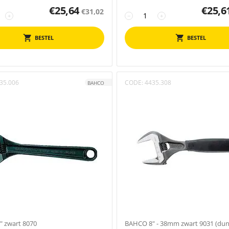
€
25,64
€
25,6
€
31,02
+
−
+
BESTEL
BESTEL
35.006
CODE:
4435.308
BAHCO
 zwart 8070
BAHCO 8" - 38mm zwart 9031 (dun