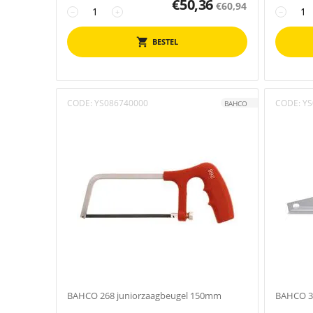
€
50,36
€
60,94
−
+
−
BESTEL
CODE:
YS086740000
CODE:
YS
BAHCO
BAHCO 268 juniorzaagbeugel 150mm
BAHCO 3