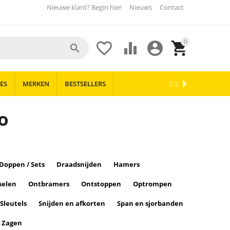
Nieuwe klant? Begin hier
Nieuws
Contact
0





ES
MERKEN
BESTSELLERS
OUTLET
NIEUWS
1/2
o
Doppen / Sets
Draadsnijden
Hamers
selen
Ontbramers
Ontstoppen
Optrompen
Sleutels
Snijden en afkorten
Span en sjorbanden
Zagen