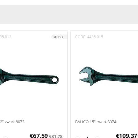
35.012
CODE:
4435.015
BAHCO
" zwart 8073
BAHCO 15" zwart 8074
€
67,59
€
109,37
€
81,78