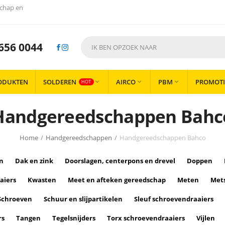
chap en
656 0044
ODUKTEN
SOLDEREN
AIRCO
PBM
PROMOTI



HOT
Handgereedschappen Bahc
Home
/
Handgereedschappen
/
Handgereedschappen Bahco
n
Dak en zink
Doorslagen, centerpons en drevel
Doppen
aiers
Kwasten
Meet en afteken gereedschap
Meten
Met
Schroeven
Schuur en slijpartikelen
Sleuf schroevendraaiers
rs
Tangen
Tegelsnijders
Torx schroevendraaiers
Vijlen