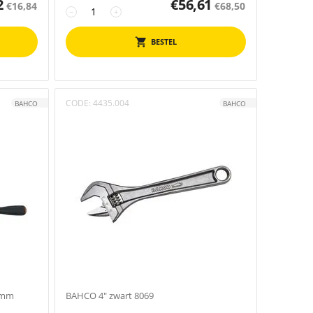
2
€
56,61
€
16,84
€
68,50
−
+
BESTEL
CODE:
4435.004
BAHCO
BAHCO
0mm
BAHCO 4" zwart 8069