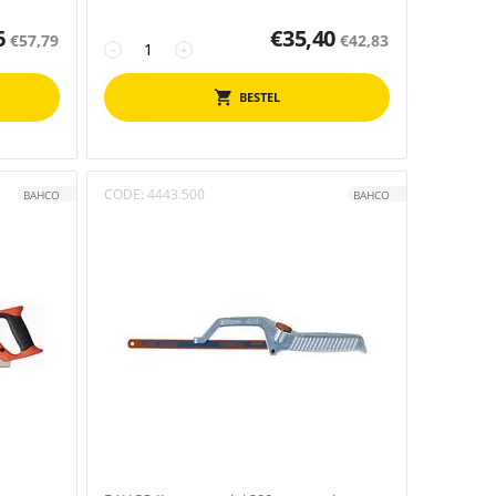
6
€
35,40
€
57,79
€
42,83
−
+
BESTEL
CODE:
4443.500
BAHCO
BAHCO