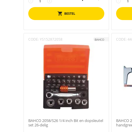
−
+
−
BESTEL
CODE:
YS152872058
CODE:
44
BAHCO
BAHCO 2058/S26 1/4 inch Bit en dopsleutel
BAHCO 22
set 26-delig
handgre