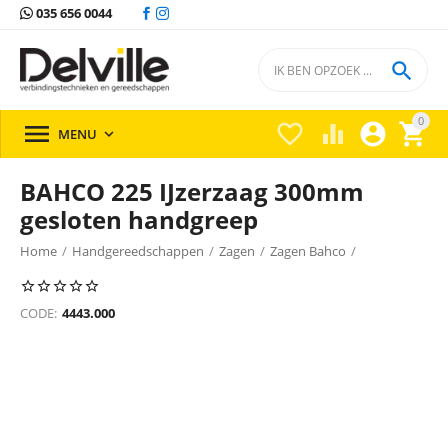
035 656 0044

0





MENU

BAHCO 225 IJzerzaag 300mm
gesloten handgreep
Home
/
Handgereedschappen
/
Zagen
/
Zagen Bahco
/
CODE:
4443.000