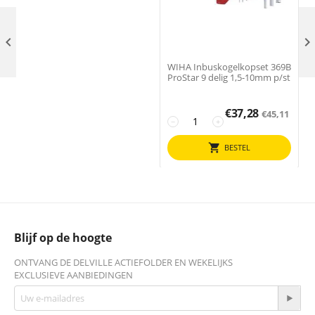

WIHA Inbuskogelkopset 369B
ProStar 9 delig 1,5-10mm p/st
€
37,28
€
45,11
−
+
BESTEL
Blijf op de hoogte
ONTVANG DE DELVILLE ACTIEFOLDER EN WEKELIJKS
EXCLUSIEVE AANBIEDINGEN