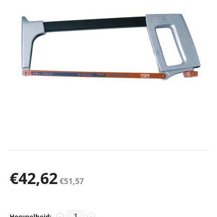
€
42,62
€
51,57
Hoeveelheid:
−
+