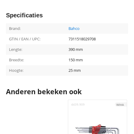
Specificaties
Brand:
Bahco
GTIN / EAN / UPC:
7311518029708
Lengte:
390 mm
Breedte:
150 mm
Hoogte:
25 mm
Anderen bekeken ook
4439.909
4
WIHA