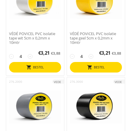
VÉDÉ POVICEL PVC isolatie
VÉDÉ POVICEL PVC isolatie
tape wit 5cm x 0,2mm x
tape geel 5cm x 0,2mm x
10mtr
10mtr
€
3,21
€
3,21
€
3,88
€
3,88
−
+
−
+
BESTEL
BESTEL
276.2000
276.3000
VEDE
VEDE