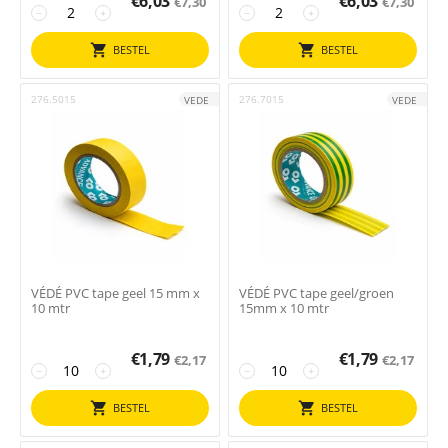
€
6,03
€
6,03
€
7,30
€
7,30
−
+
−
+
BESTEL
BESTEL
276.5015
276.7015
VEDE
VEDE
VÉDÉ PVC tape geel 15 mm x
VÉDÉ PVC tape geel/groen
10 mtr
15mm x 10 mtr
€
1,79
€
1,79
€
2,17
€
2,17
−
+
−
+
BESTEL
BESTEL