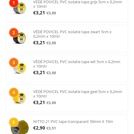
VÉDÉ POVICEL PVC isolatie tape grijs 5cm x 0,2mm
1
x 10mtr
€
3,21
€
3,88
VÉDÉ POVICEL PVC isolatie tape zwart 5cm x
2
0,2mm x 10mtr
€
3,21
€
3,88
VÉDÉ POVICEL PVC isolatie tape wit 5cm x 0,2mm
3
x 10mtr
€
3,21
€
3,88
VÉDÉ POVICEL PVC isolatie tape geel 5cm x 0,2mm
4
x 10mtr
€
3,21
€
3,88
NITTO 21 PVC tape transparant 50mm X 10m
5
€
2,90
€
3,51