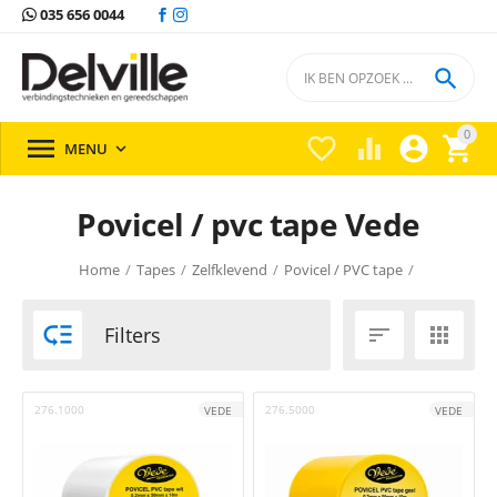
035 656 0044

0





MENU

Povicel / pvc tape Vede
Home
/
Tapes
/
Zelfklevend
/
Povicel / PVC tape
/

Filters


276.1000
276.5000
VEDE
VEDE