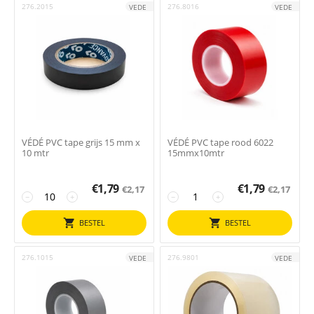
276.2015
276.8016
VEDE
VEDE
VÉDÉ PVC tape grijs 15 mm x
VÉDÉ PVC tape rood 6022
10 mtr
15mmx10mtr
€
1,79
€
1,79
€
2,17
€
2,17
−
+
−
+
BESTEL
BESTEL
276.1015
276.9801
VEDE
VEDE