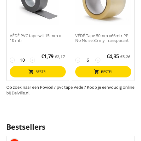
VÉDÉ PVC tape wit 15 mm x
VÉDÉ Tape 50mm x66mtr PP
10 mtr
No Noise 35 my Transparant
€
1,79
€
4,35
€
2,17
€
5,26
−
+
−
+
BESTEL
BESTEL
Op zoek naar een Povicel / pvc tape Vede ? Koop je eenvoudig online
bij Delville.nl.
Bestsellers