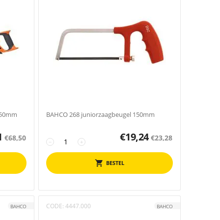
550mm
BAHCO 268 juniorzaagbeugel 150mm
1
€
19,24
€
68,50
€
23,28
−
+
BESTEL
CODE:
4447.000
BAHCO
BAHCO