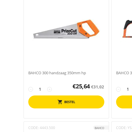
BAHCO 300 handzaag 350mm hp
BAHCO 3
€
25,64
€
31,02
−
+
−
BESTEL
CODE:
4443.500
CODE:
YS
BAHCO