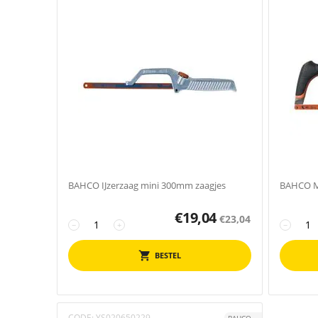
BAHCO IJzerzaag mini 300mm zaagjes
BAHCO M
€
19,04
€
23,04
−
+
−
BESTEL
CODE:
YS020650229