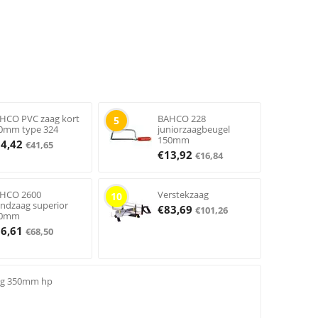
HCO PVC zaag kort
BAHCO 228
5
0mm type 324
juniorzaagbeugel
150mm
34,42
€
41,65
€
13,92
€
16,84
HCO 2600
Verstekzaag
10
ndzaag superior
€
83,69
€
101,26
50mm
56,61
€
68,50
ag 350mm hp