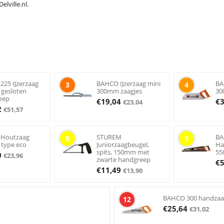
lville.nl.
25 IJzerzaag
BAHCO IJzerzaag mini
BA
3
4
gesloten
300mm zaagjes
30
eep
€
19,04
€
€
23,04
2
€
51,57
Houtzaag
STUREM
BA
8
9
type eco
Juniorzaagbeugel,
Ha
spits, 150mm met
5
0
€
23,96
zwarte handgreep
€
€
11,49
€
13,90
BAHCO 300 handza
12
€
25,64
€
31,02