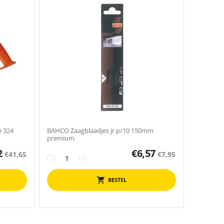
 324
BAHCO Zaagblaadjes jr p/10 150mm
premium
2
€
6,57
€
41,65
€
7,95
−
+
BESTEL