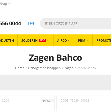
chap en
656 0044
ODUKTEN
SOLDEREN
AIRCO
PBM
PROMOTI



HOT
Zagen Bahco
Home
/
Handgereedschappen
/
Zagen
/
Zagen Bahco
41.200
CODE:
YS020460022
BAHCO