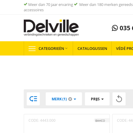
Meer dan 70 jaar ervaring
Meer dan 180 merken gereeds
accessoires
035 
CATEGORIEËN
CATALOGUSSEN
VÉDÉ PR



MERK (1)
PRIJS
CODE:
4443.000
CODE:
44
BAHCO