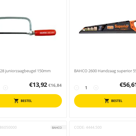
28 juniorzaagbeugel 150mm
BAHCO 2600 Handzaag superior 
€
13,92
€
56,6
€
16,84
+
−
+
BESTEL
BESTEL
86050000
CODE:
4444.500
BAHCO