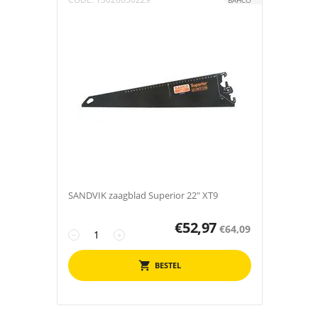
BAHCO
SANDVIK zaagblad Superior 22" XT9
€
52,97
€
64,09
−
+
BESTEL