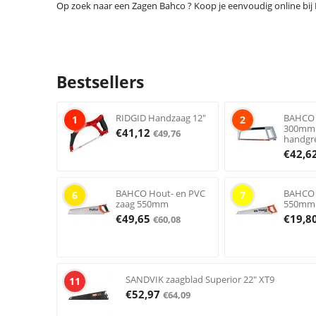
Op zoek naar een Zagen Bahco ? Koop je eenvoudig online bij De
Bestsellers
RIDGID Handzaag 12"
BAHCO 2
1
2
300mm 
€
41,12
€
49,76
handgr
€
42,6
BAHCO Hout- en PVC
BAHCO 
6
7
zaag 550mm
550mm 
€
49,65
€
19,8
€
60,08
SANDVIK zaagblad Superior 22" XT9
11
€
52,97
€
64,09