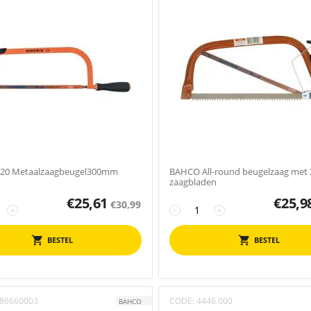
20 Metaalzaagbeugel300mm
BAHCO All-round beugelzaag met 
zaagbladen
€
25,61
€
25,9
€
30,99
+
−
+
BESTEL
BESTEL
86660003
CODE:
4446.000
BAHCO