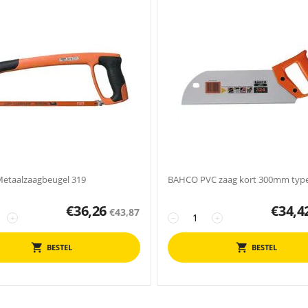
etaalzaagbeugel 319
BAHCO PVC zaag kort 300mm type
€
36,26
€
34,4
€
43,87
+
−
+
BESTEL
BESTEL