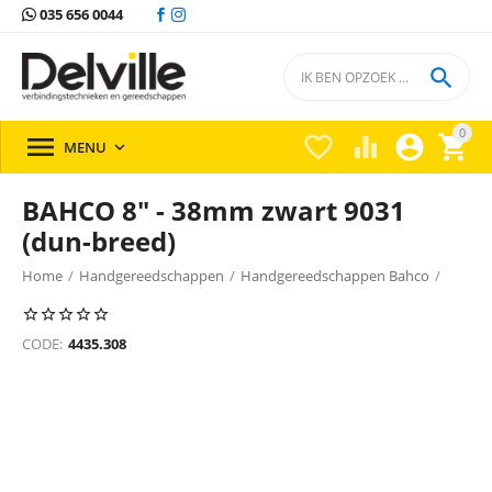
035 656 0044

0





MENU

BAHCO 8" - 38mm zwart 9031
(dun-breed)
Home
/
Handgereedschappen
/
Handgereedschappen Bahco
/
CODE:
4435.308