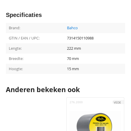
Specificaties
Brand:
Bahco
GTIN / EAN / UPC:
7314150110988
Lengte:
222 mm
Breedte:
70 mm
Hoogte:
15 mm
Anderen bekeken ook
276.2000
2
VEDE