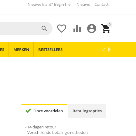
Nieuwe klant? Begin hier
Nieuws
Contact
0





ES
MERKEN
BESTSELLERS
OUTLET
NIEUWS
1/2
Onze voordelen
Betalingsopties
- 14 dagen retour
- Verschillende betalingsmethoden