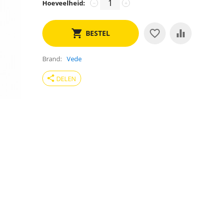
Hoeveelheid:
−
+
BESTEL
Brand
Vede
share
DELEN