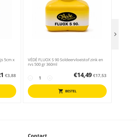

js 5cm x
VÉDÉ FLUOX S 90 Soldeervloeistof zink en
VÉDÉ POVI
rvs 500 gr 360ml
x 0,2mm x
21
€
14,49
€
3,88
€
17,53
−
+
−
BESTEL
Contact