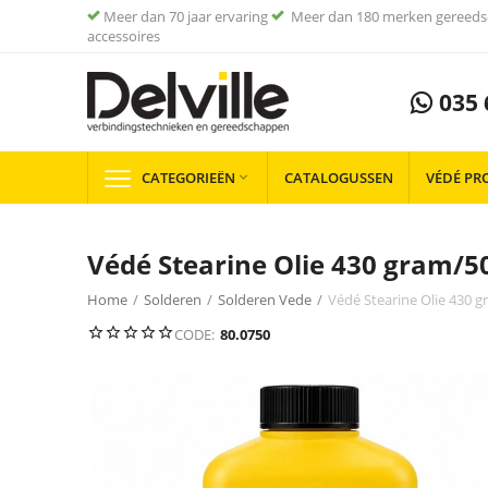
Meer dan 70 jaar ervaring
Meer dan 180 merken gereeds
accessoires
035 
CATEGORIEËN
CATALOGUSSEN
VÉDÉ PR

Védé Stearine Olie 430 gram/5
Home
/
Solderen
/
Solderen Vede
/
Védé Stearine Olie 430 
CODE:
80.0750