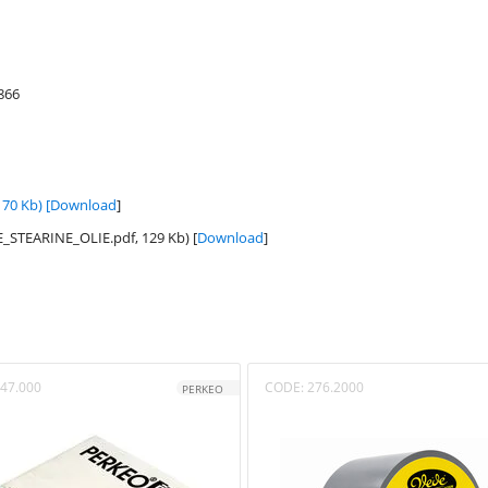
866
70 Kb) [
Download
]
TEARINE_OLIE.pdf, 129 Kb) [
Download
]
47.000
CODE:
276.2000
PERKEO