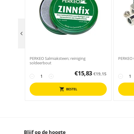

PERKEO Salmiaksteen; reiniging
PERKEO 
soldeerbout
€
15,83
€
19,15
−
+
−
BESTEL
Blijf op de hoogte