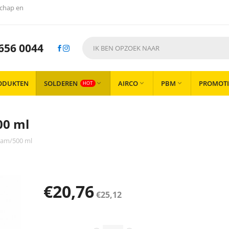
chap en
656 0044
ODUKTEN
SOLDEREN
AIRCO
PBM
PROMOTI



HOT
00 ml
gram/500 ml
€
20,76
€
25,12