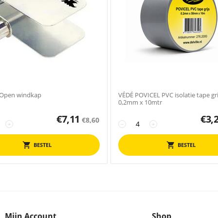
Open windkap
VÉDÉ POVICEL PVC isolatie tape gri
0,2mm x 10mtr
€
7,11
€
3,
€
8,60
+
−
+
BESTEL
BESTEL
Mijn Account
Shop