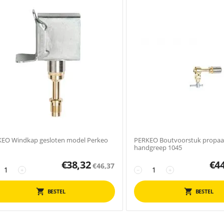
EO Windkap gesloten model Perkeo
PERKEO Boutvoorstuk propaa
handgreep 1045
€
38,32
€
4
€
46,37
+
−
+
BESTEL
BESTEL