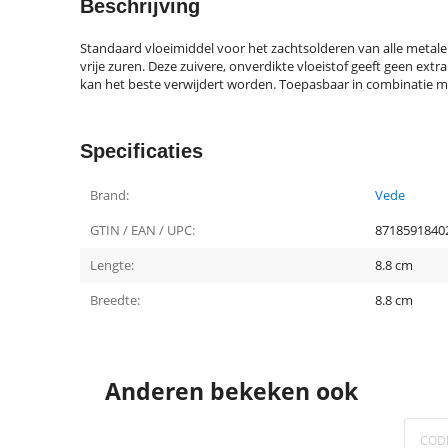
Beschrijving
Standaard vloeimiddel voor het zachtsolderen van alle metale
vrije zuren. Deze zuivere, onverdikte vloeistof geeft geen extr
kan het beste verwijdert worden. Toepasbaar in combinatie m
Specificaties
Brand:
Vede
GTIN / EAN / UPC:
8718591840
Lengte:
8.8 cm
Breedte:
8.8 cm
Anderen bekeken ook
COD