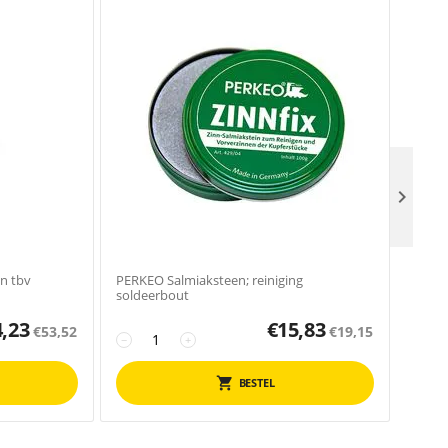

n tbv
PERKEO Salmiaksteen; reiniging
VÉDÉ 
soldeerbout
4,23
€
15,83
€
53,52
€
19,15
−
+
−
BESTEL