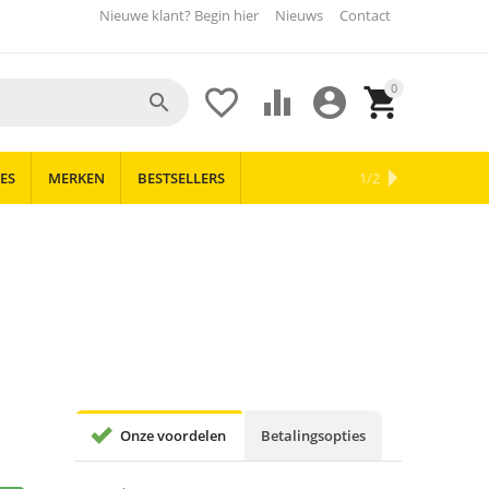
Nieuwe klant? Begin hier
Nieuws
Contact
0





ES
MERKEN
BESTSELLERS
OUTLET
NIEUWS
1/2
Onze voordelen
Betalingsopties