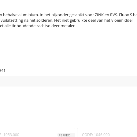
n behalve aluminium. In het bijzonder geschikt voor ZINK en RVS. Fluox S b
a vuilafzetting na het solderen. Het niet gebruikte deel van het vloeimiddel
et alle tinhoudende zachtsoldeer metalen.
241
E:
1053.000
CODE:
1046.000
PERKEO