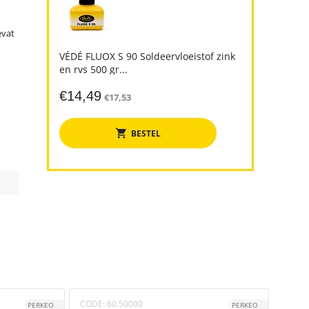
evat
VÉDÉ FLUOX S 90 Soldeervloeistof zink
en rvs 500 gr...
€
14,49
€
17,53
BESTEL
CODE:
60.50000
CODE
PERKEO
PERKEO