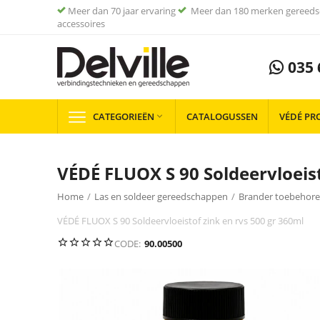
Meer dan 70 jaar ervaring
Meer dan 180 merken gereeds
accessoires
035 
CATEGORIEËN
CATALOGUSSEN
VÉDÉ PR

VÉDÉ FLUOX S 90 Soldeervloeist
Home
/
Las en soldeer gereedschappen
/
Brander toebehor
VÉDÉ FLUOX S 90 Soldeervloeistof zink en rvs 500 gr 360ml
CODE:
90.00500