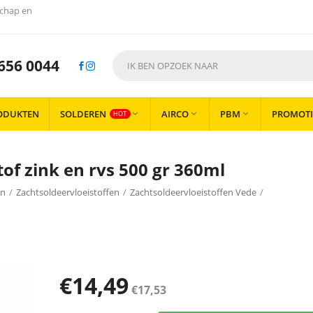
chap en
656 0044
ODUKTEN
SOLDEREN
AIRCO
PBM
PROMOTI



HOT
of zink en rvs 500 gr 360ml
en
/
Zachtsoldeervloeistoffen
/
Zachtsoldeervloeistoffen Vede
/
€
14,49
€
17,53