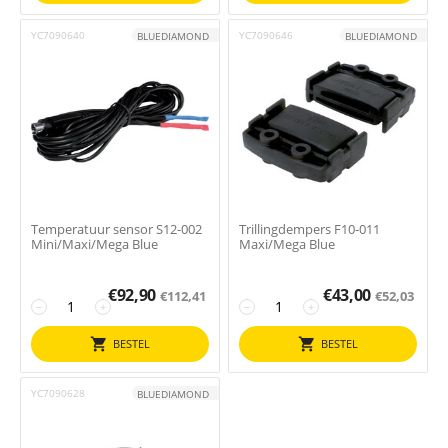
YC7090640
YC7090646
BLUEDIAMOND
BLUEDIAMOND
Temperatuur sensor S12-002
Trillingdempers F10-011
Mini/Maxi/Mega Blue
Maxi/Mega Blue
€
92,90
€
43,00
€
112,41
€
52,03
−
+
−
+
BESTEL
BESTEL
YC7090628
BLUEDIAMOND