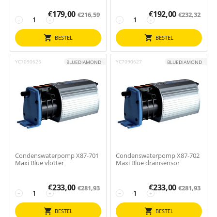
€
179,00
€
192,00
€
216,59
€
232,32
−
+
−
+
BESTEL
BESTEL
YC7090625
YC7090627
BLUEDIAMOND
BLUEDIAMOND
Condenswaterpomp X87-701
Condenswaterpomp X87-702
Maxi Blue vlotter
Maxi Blue drainsensor
€
233,00
€
233,00
€
281,93
€
281,93
−
+
−
+
BESTEL
BESTEL