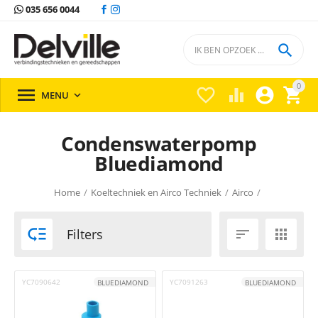
035 656 0044

0





MENU

Condenswaterpomp
Bluediamond
Home
/
Koeltechniek en Airco Techniek
/
Airco
/
Condensafvoerpomp
/
Condenswaterpomp
/

Filters


YC7090642
YC7091263
BLUEDIAMOND
BLUEDIAMOND