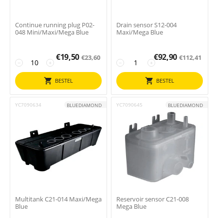
Continue running plug P02-
Drain sensor S12-004
048 Mini/Maxi/Mega Blue
Maxi/Mega Blue
€
19,50
€
92,90
€
23,60
€
112,41
−
+
−
+
BESTEL
BESTEL
YC7090634
YC7090645
BLUEDIAMOND
BLUEDIAMOND
Multitank C21-014 Maxi/Mega
Reservoir sensor C21-008
Blue
Mega Blue