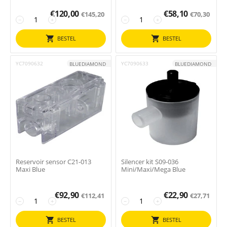
€
120,00
€
58,10
€
145,20
€
70,30
−
+
−
+
BESTEL
BESTEL
YC7090632
YC7090633
BLUEDIAMOND
BLUEDIAMOND
Reservoir sensor C21-013
Silencer kit S09-036
Maxi Blue
Mini/Maxi/Mega Blue
€
92,90
€
22,90
€
112,41
€
27,71
−
+
−
+
BESTEL
BESTEL