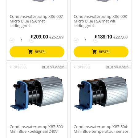
Condenswaterpomp X86-007
Condenswaterpomp X86-008
Micro Blue FSA met
Micro Blue FSA met wit
leidinggoot
leidinggoot
€
209,00
€
188,10
€
252,89
€
227,60
−
+
−
+
BESTEL
BESTEL
YC7090622
YC7090623
BLUEDIAMOND
BLUEDIAMOND
Condenswaterpomp X87-500
Condenswaterpomp X87-504
Mini Blue koelsignaal 240V
Mini Blue temperatuur sensor