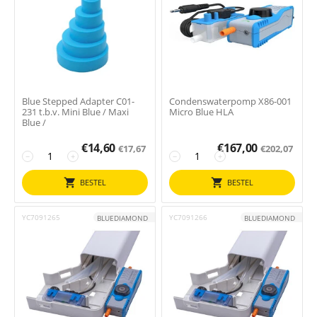
Blue Stepped Adapter C01-
Condenswaterpomp X86-001
231 t.b.v. Mini Blue / Maxi
Micro Blue HLA
Blue /
€
14,60
€
167,00
€
17,67
€
202,07
−
+
−
+
BESTEL
BESTEL
YC7091265
YC7091266
BLUEDIAMOND
BLUEDIAMOND