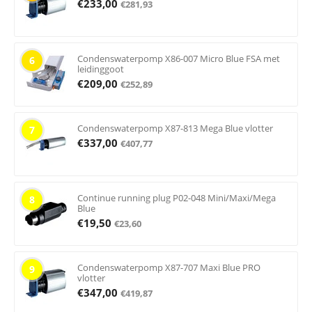
€
233,00
€
281,93
Condenswaterpomp X86-007 Micro Blue FSA met
6
leidinggoot
€
209,00
€
252,89
Condenswaterpomp X87-813 Mega Blue vlotter
7
€
337,00
€
407,77
Continue running plug P02-048 Mini/Maxi/Mega
8
Blue
€
19,50
€
23,60
Condenswaterpomp X87-707 Maxi Blue PRO
9
vlotter
€
347,00
€
419,87