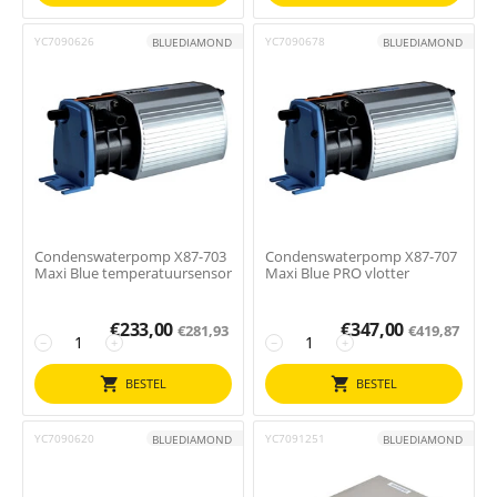
YC7090626
YC7090678
BLUEDIAMOND
BLUEDIAMOND
Condenswaterpomp X87-703
Condenswaterpomp X87-707
Maxi Blue temperatuursensor
Maxi Blue PRO vlotter
€
233,00
€
347,00
€
281,93
€
419,87
−
+
−
+
BESTEL
BESTEL
YC7090620
YC7091251
BLUEDIAMOND
BLUEDIAMOND