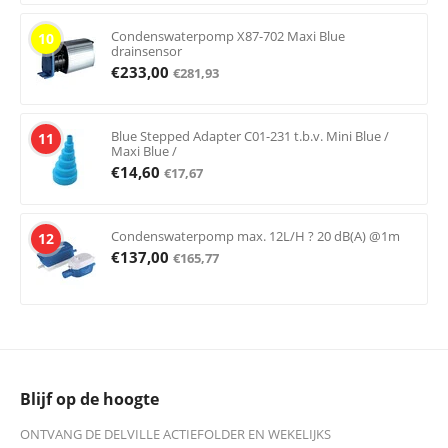
Condenswaterpomp X87-702 Maxi Blue
10
drainsensor
€
233,00
€
281,93
Blue Stepped Adapter C01-231 t.b.v. Mini Blue /
11
Maxi Blue /
€
14,60
€
17,67
Condenswaterpomp max. 12L/H ? 20 dB(A) @1m
12
€
137,00
€
165,77
Blijf op de hoogte
ONTVANG DE DELVILLE ACTIEFOLDER EN WEKELIJKS