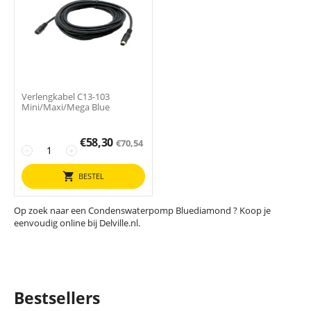
Verlengkabel C13-103
Mini/Maxi/Mega Blue
€
58,30
€
70,54
−
+
BESTEL
Op zoek naar een Condenswaterpomp Bluediamond ? Koop je
eenvoudig online bij Delville.nl.
Bestsellers