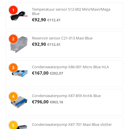
Temperatuur sensor S12-002 Mini/Maxi/Mega
1
Blue
€
92,90
€
112,41
Reservoir sensor C21-013 Maxi Blue
2
€
92,90
€
112,41
Condenswaterpomp X86-001 Micro Blue HLA
3
€
167,00
€
202,07
Condenswaterpomp X87-859 Arctik Blue
4
€
796,00
€
963,16
Condenswaterpomp X87-701 Maxi Blue vlotter
5