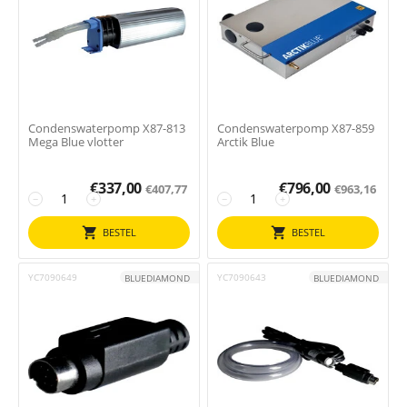
Condenswaterpomp X87-813
Condenswaterpomp X87-859
Mega Blue vlotter
Arctik Blue
€
337,00
€
796,00
€
407,77
€
963,16
−
+
−
+
BESTEL
BESTEL
YC7090649
YC7090643
BLUEDIAMOND
BLUEDIAMOND