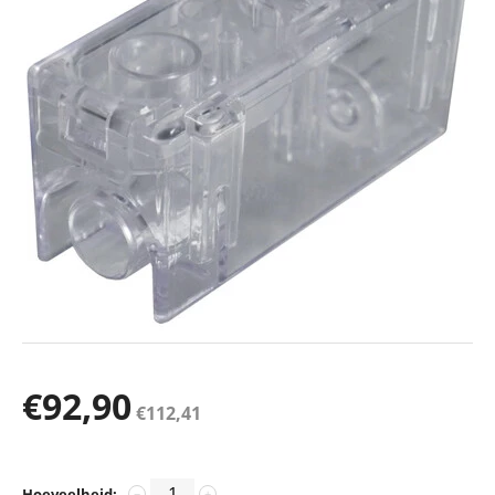
€
92,90
€
112,41
Hoeveelheid:
−
+