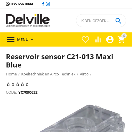
035 656 0044

0





MENU

Reservoir sensor C21-013 Maxi
Blue
Home
/
Koeltechniek en Airco Techniek
/
Airco
/
Condensafvoerpomp
/
Condenswaterpomp
/
CODE:
YC7090632
Condenswaterpomp Bluediamond
/