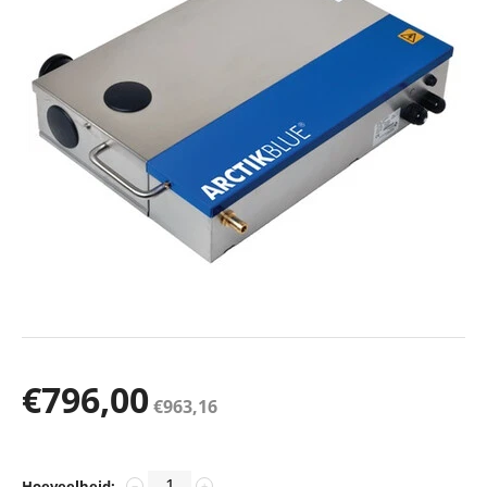
€
796,00
€
963,16
Hoeveelheid:
−
+