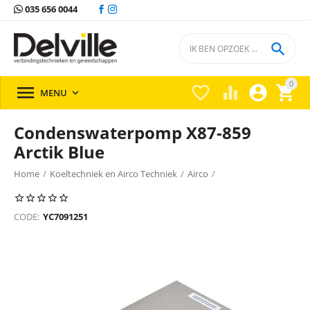
035 656 0044

0





MENU

Condenswaterpomp X87-859
Arctik Blue
Home
/
Koeltechniek en Airco Techniek
/
Airco
/
Condensafvoerpomp
/
Condenswaterpomp
/
CODE:
YC7091251
Condenswaterpomp Bluediamond
/