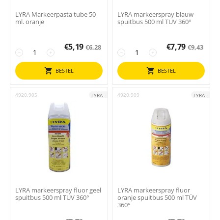
LYRA Markeerpasta tube 50
LYRA markeerspray blauw
ml. oranje
spuitbus 500 ml TÜV 360°
€
5,19
€
7,79
€
6,28
€
9,43
−
+
−
+
BESTEL
BESTEL
4920.905
4920.909
LYRA
LYRA
LYRA markeerspray fluor geel
LYRA markeerspray fluor
spuitbus 500 ml TÜV 360°
oranje spuitbus 500 ml TÜV
360°