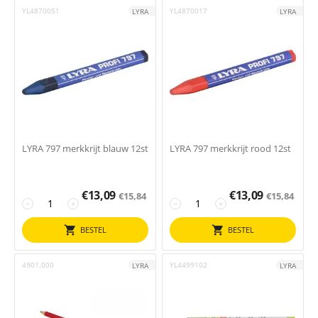
YL4870051
YL4870017
LYRA
LYRA
LYRA 797 merkkrijt blauw 12st
LYRA 797 merkkrijt rood 12st
€
13,09
€
13,09
€
15,84
€
15,84
−
+
−
+
BESTEL
BESTEL
4901.000
YL4499102
LYRA
LYRA