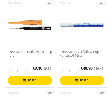
YL4480099
4906.100
LYRA
LYRA
LYRA Markeerstift zwart; deep
LYRA Merk /verfstift wit op
hole
kunststof 10stk
€
8,10
€
40,90
€
9,80
€
49,49
−
+
−
+
BESTEL
BESTEL
4905.900
4905.800
LYRA
LYRA