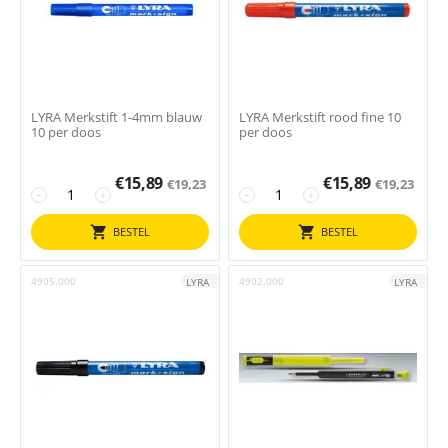
LYRA Merkstift 1-4mm blauw
LYRA Merkstift rood fine 10
10 per doos
per doos
€
15,89
€
15,89
€
19,23
€
19,23
−
+
−
+
BESTEL
BESTEL
4905.000
4902.000
LYRA
LYRA