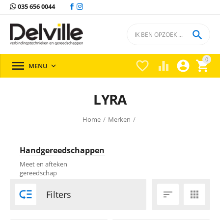
035 656 0044

0





MENU

LYRA
Home
/
Merken
/
Handgereedschappen
Meet en afteken
gereedschap

Filters

