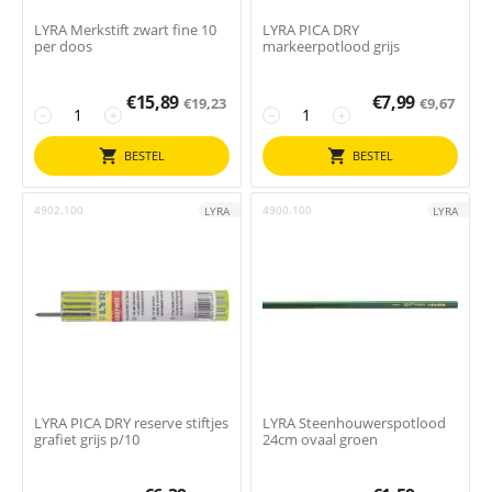
LYRA Merkstift zwart fine 10
LYRA PICA DRY
per doos
markeerpotlood grijs
€
15,89
€
7,99
€
19,23
€
9,67
−
+
−
+
BESTEL
BESTEL
4902.100
4900.100
LYRA
LYRA
LYRA PICA DRY reserve stiftjes
LYRA Steenhouwerspotlood
grafiet grijs p/10
24cm ovaal groen