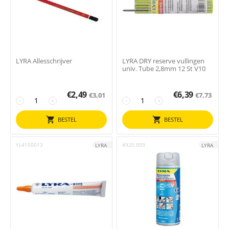
LYRA Allesschrijver
LYRA DRY reserve vullingen
univ. Tube 2,8mm 12 St V10
€
2,49
€
6,39
€
3,01
€
7,73
−
+
−
+
BESTEL
BESTEL
YL4150013
4920.009
LYRA
LYRA