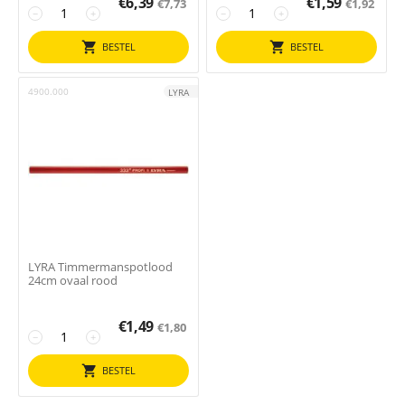
€
6,39
€
1,59
€
7,73
€
1,92
−
+
−
+
BESTEL
BESTEL
4900.000
LYRA
LYRA Timmermanspotlood
24cm ovaal rood
€
1,49
€
1,80
−
+
BESTEL