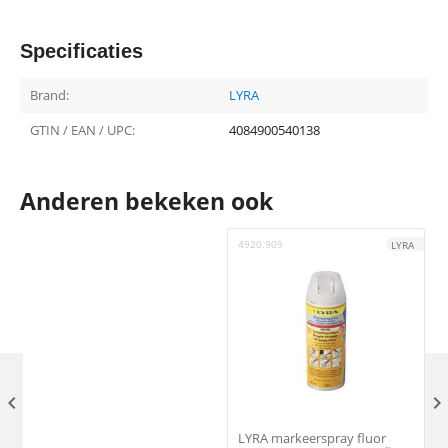
Specificaties
Brand:
LYRA
GTIN / EAN / UPC:
4084900540138
Anderen bekeken ook
4920.909
2
LYRA

LYRA markeerspray fluor