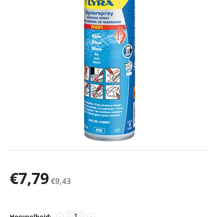
€
7,79
€
9,43
Hoeveelheid:
−
+