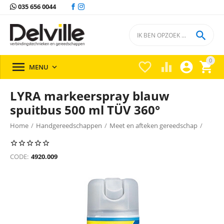
035 656 0044

0





MENU

LYRA markeerspray blauw
spuitbus 500 ml TÜV 360°
Home
/
Handgereedschappen
/
Meet en afteken gereedschap
/
Meet en afteken gereedschap Lyra
/
CODE:
4920.009