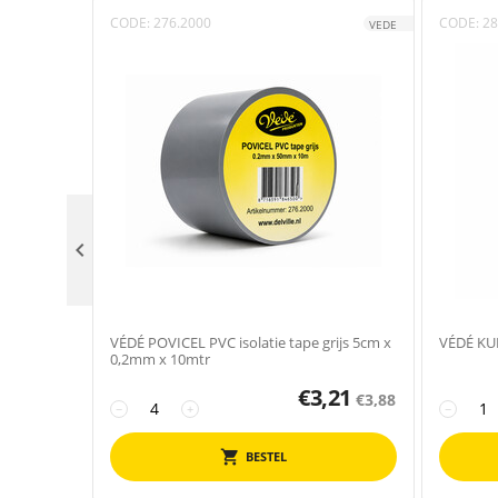
CODE:
276.2000
CODE:
28
VEDE

VÉDÉ POVICEL PVC isolatie tape grijs 5cm x
VÉDÉ KU
0,2mm x 10mtr
€
3,21
€
3,88
−
+
−
BESTEL