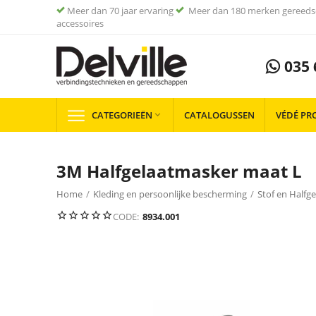
Meer dan 70 jaar ervaring
Meer dan 180 merken gereeds
accessoires
035 
CATEGORIEËN
CATALOGUSSEN
VÉDÉ PR

3M Halfgelaatmasker maat L
Home
/
Kleding en persoonlijke bescherming
/
Stof en Halfg
CODE:
8934.001