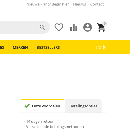
Nieuwe klant? Begin hier
Nieuws
Contact
0





ES
MERKEN
BESTSELLERS
OUTLET
NIEUWS
1/2
Onze voordelen
Betalingsopties
- 14 dagen retour
- Verschillende betalingsmethoden