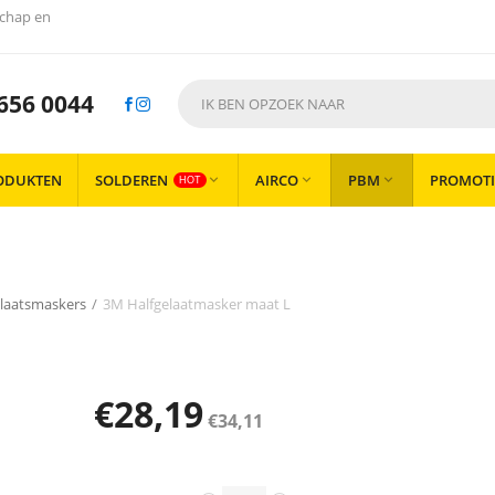
chap en
656 0044
ODUKTEN
SOLDEREN
AIRCO
PBM
PROMOTI



HOT
elaatsmaskers
/
3M Halfgelaatmasker maat L
€
28,19
€
34,11