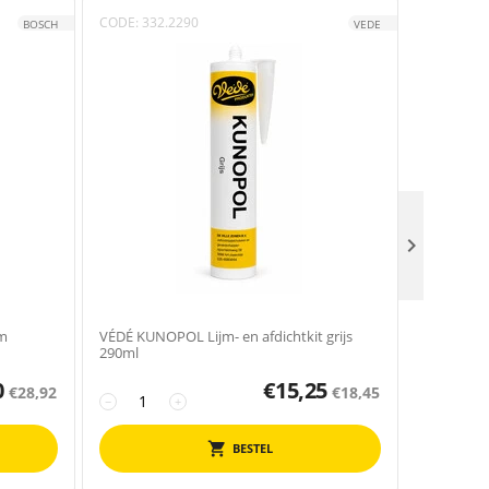
CODE:
332.2290
CODE:
605
BOSCH
VEDE

m
VÉDÉ KUNOPOL Lijm- en afdichtkit grijs
LABOR Bei
290ml
0
€
15,25
€
28,92
€
18,45
−
+
−
BESTEL