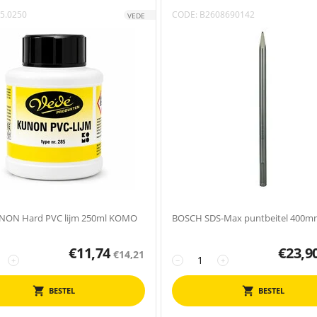
5.0250
CODE:
B2608690142
VEDE
NON Hard PVC lijm 250ml KOMO
BOSCH SDS-Max puntbeitel 400m
€
11,74
€
23,9
€
14,21
+
−
+
BESTEL
BESTEL