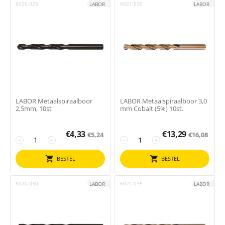
6020.025
6021.030
LABOR
LABOR
LABOR Metaalspiraalboor
LABOR Metaalspiraalboor 3,0
2,5mm, 10st
mm Cobalt (5%) 10st.
€
4,33
€
13,29
€
5,24
€
16,08
−
+
−
+
BESTEL
BESTEL
6020.030
6021.035
LABOR
LABOR