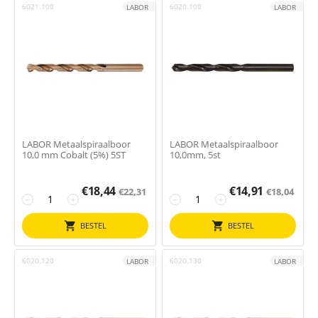
6021.100
6020.100
LABOR
LABOR
LABOR Metaalspiraalboor
LABOR Metaalspiraalboor
10,0 mm Cobalt (5%) 5ST
10,0mm, 5st
€
18,44
€
14,91
€
22,31
€
18,04
−
+
−
+
BESTEL
BESTEL
6020.120
6020.130
LABOR
LABOR