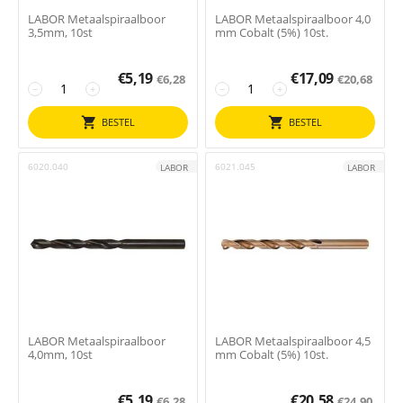
LABOR Metaalspiraalboor
LABOR Metaalspiraalboor 4,0
3,5mm, 10st
mm Cobalt (5%) 10st.
€
5,19
€
17,09
€
6,28
€
20,68
−
+
−
+
BESTEL
BESTEL
6020.040
6021.045
LABOR
LABOR
LABOR Metaalspiraalboor
LABOR Metaalspiraalboor 4,5
4,0mm, 10st
mm Cobalt (5%) 10st.
€
5,19
€
20,58
€
6,28
€
24,90