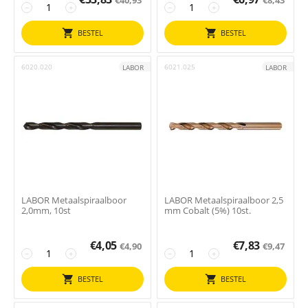
−
+
−
+
BESTEL
BESTEL
6020.020
6021.025
LABOR
LABOR
LABOR Metaalspiraalboor
LABOR Metaalspiraalboor 2,5
2,0mm, 10st
mm Cobalt (5%) 10st.
€
4,05
€
7,83
€
4,90
€
9,47
−
+
−
+
BESTEL
BESTEL