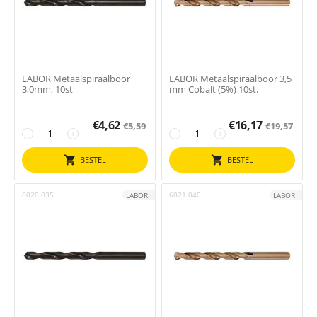
LABOR Metaalspiraalboor
LABOR Metaalspiraalboor 3,5
3,0mm, 10st
mm Cobalt (5%) 10st.
€
4,62
€
16,17
€
5,59
€
19,57
−
+
−
+
BESTEL
BESTEL
6020.035
6021.040
LABOR
LABOR