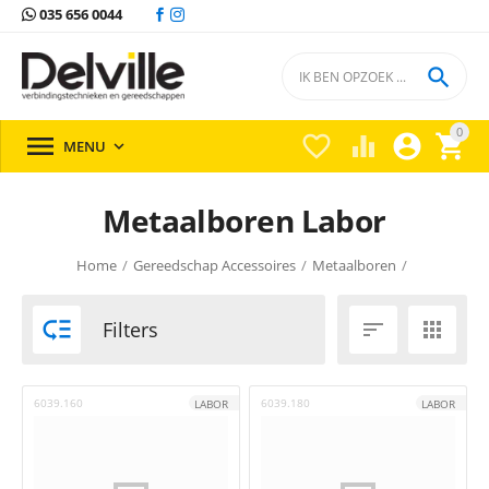
035 656 0044

0





MENU

Metaalboren Labor
Home
/
Gereedschap Accessoires
/
Metaalboren
/

Filters


6039.160
6039.180
LABOR
LABOR