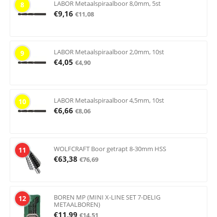
LABOR Metaalspiraalboor 8,0mm, 5st
8
€
9,16
€
11,08
LABOR Metaalspiraalboor 2,0mm, 10st
9
€
4,05
€
4,90
LABOR Metaalspiraalboor 4,5mm, 10st
10
€
6,66
€
8,06
WOLFCRAFT Boor getrapt 8-30mm HSS
11
€
63,38
€
76,69
BOREN MP (MINI X-LINE SET 7-DELIG
12
METAALBOREN)
€
11,99
€
14,51