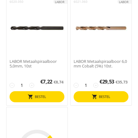
6020.050
6021.060
LABOR
LABOR
LABOR Metaalspiraalboor
LABOR Metaalspiraalboor 6,0
5,0mm, 10st
mm Cobalt (5%) 10st.
€
7,22
€
29,53
€
8,74
€
35,73
−
+
−
+
BESTEL
BESTEL