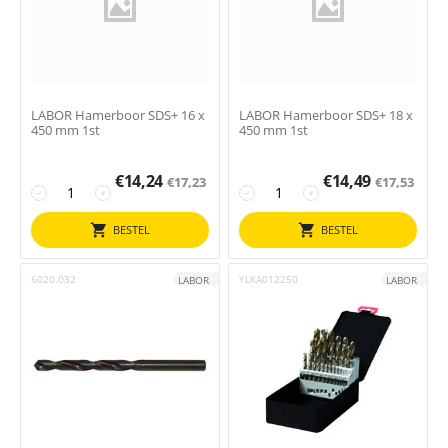
LABOR Hamerboor SDS+ 16 x
LABOR Hamerboor SDS+ 18 x
450 mm 1st
450 mm 1st
€
14,24
€
14,49
€
17,23
€
17,53
−
+
−
+
BESTEL
BESTEL
6020.032
YLKA012250
LABOR
LABOR