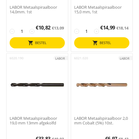
LABOR Metaalspiraalboor
LABOR Metaalspiraalboor
14,0mm. 1st
15,0 mm, 1st
€
10,82
€
14,99
€
13,09
€
18,14
−
+
−
+
BESTEL
BESTEL
6020.190
6021.020
LABOR
LABOR
LABOR Metaalspiraalboor
LABOR Metaalspiraalboor 2,0
19,0 mm 13mm afgekolfd
mm Cobalt (5%) 10st.
€
33,83
€
6,97
€
40,93
€
8,43