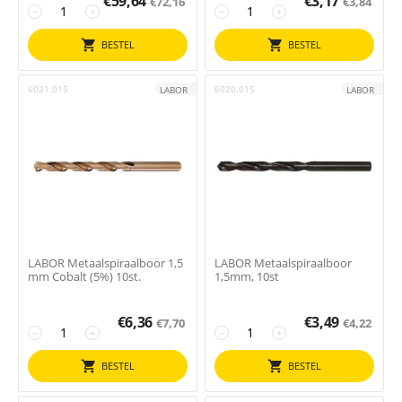
€
59,64
€
3,17
€
72,16
€
3,84
−
+
−
+
BESTEL
BESTEL
6021.015
6020.015
LABOR
LABOR
LABOR Metaalspiraalboor 1,5
LABOR Metaalspiraalboor
mm Cobalt (5%) 10st.
1,5mm, 10st
€
6,36
€
3,49
€
7,70
€
4,22
−
+
−
+
BESTEL
BESTEL