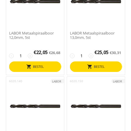
LABOR Metaalspiraalboor
LABOR Metaalspiraalboor
12,0mm, 5st
13,0mm, 5st
€
22,05
€
25,05
€
26,68
€
30,31
−
+
−
+
BESTEL
BESTEL
6020.140
6020.150
LABOR
LABOR