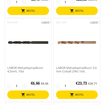
−
+
−
+
BESTEL
BESTEL
6020.045
6021.050
LABOR
LABOR
LABOR Metaalspiraalboor
LABOR Metaalspiraalboor 5,0
4,5mm, 10st
mm Cobalt (5%) 10st.
€
6,66
€
23,73
€
8,06
€
28,71
−
+
−
+
BESTEL
BESTEL