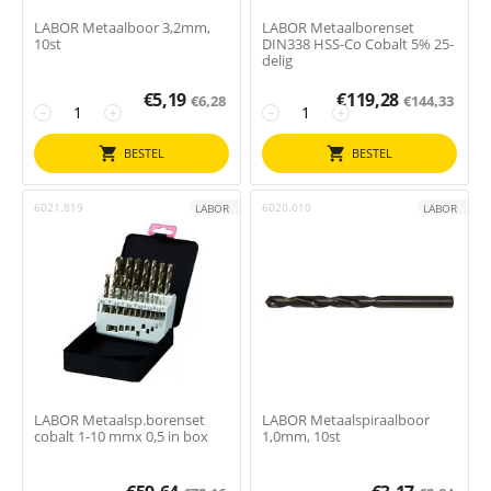
LABOR Metaalboor 3,2mm,
LABOR Metaalborenset
10st
DIN338 HSS-Co Cobalt 5% 25-
delig
€
5,19
€
119,28
€
6,28
€
144,33
−
+
−
+
BESTEL
BESTEL
6021.819
6020.010
LABOR
LABOR
LABOR Metaalsp.borenset
LABOR Metaalspiraalboor
cobalt 1-10 mmx 0,5 in box
1,0mm, 10st