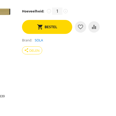
Hoeveelheid:
−
+
BESTEL
Brand
SOLA
share
DELEN
839