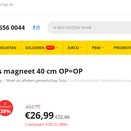
chap en
656 0044
ODUKTEN
SOLDEREN
AIRCO
PBM
PROMOTI



HOT
s magneet 40 cm OP=OP
ap
/
Meet en afteken gereedschap Sola
/
SOLA Aluminium blokwaterpas ma
€
52,76
€
26,99
€
32,66
U bespaart: €
20,10
(
38
%)