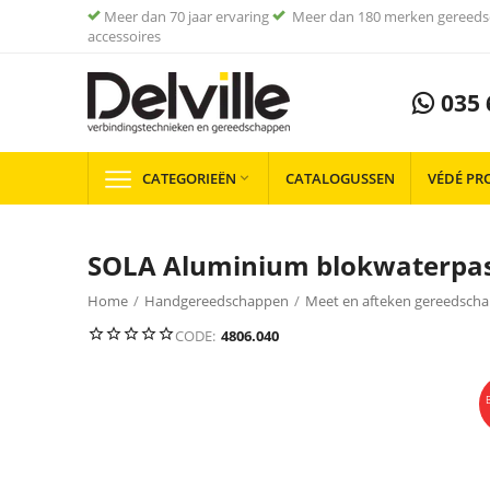
Meer dan 70 jaar ervaring
Meer dan 180 merken gereeds
accessoires
035 
CATEGORIEËN
CATALOGUSSEN
VÉDÉ PR

SOLA Aluminium blokwaterpa
Home
/
Handgereedschappen
/
Meet en afteken gereedsch
JE
BESPAART
38%
CODE:
4806.040