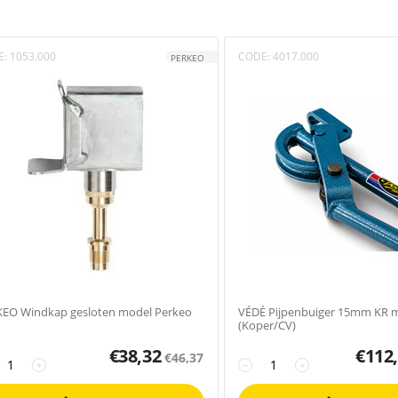
E:
1053.000
CODE:
4017.000
PERKEO
EO Windkap gesloten model Perkeo
VÉDÉ Pijpenbuiger 15mm KR m
(Koper/CV)
€
38,32
€
112
€
46,37
+
−
+