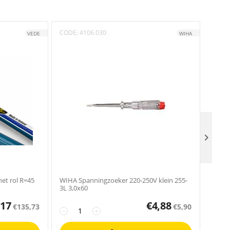
CODE:
4106.030
CODE
VEDE
WIHA

et rol R=45
WIHA Spanningzoeker 220-250V klein 255-
WIHA P
3L 3,0x60
Prof. 
,17
€
4,88
€
135,73
€
5,90
−
+
−