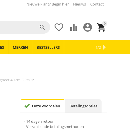
Nieuwe klant? Begin hier
Nieuws
Contact
0





ES
MERKEN
BESTSELLERS
OUTLET
NIEUWS
1/2
gneet 40 cm OP=OP
Onze voordelen
Betalingsopties
- 14 dagen retour
- Verschillende betalingsmethoden