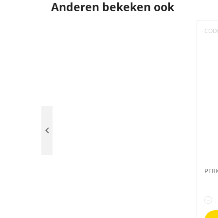
Anderen bekeken ook
COD

PERK
−