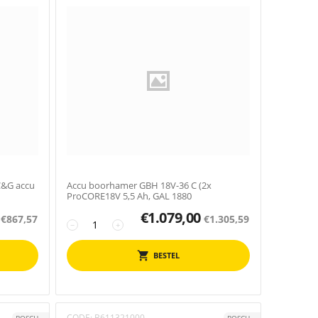
C&G accu
Accu boorhamer GBH 18V-36 C (2x
ProCORE18V 5,5 Ah, GAL 1880
€
1.079,00
€
867,57
€
1.305,59
−
+
BESTEL
CODE:
B611321000