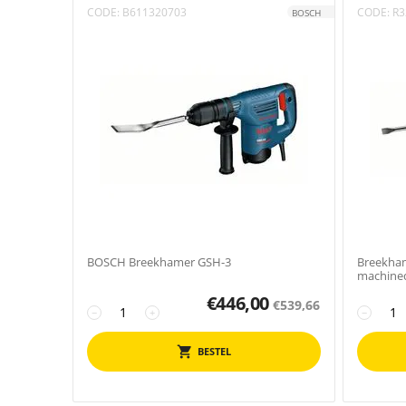
CODE:
B611320703
CODE:
R3
BOSCH
BOSCH Breekhamer GSH-3
Breekham
machined
€
446,00
€
539,66
−
+
−
BESTEL