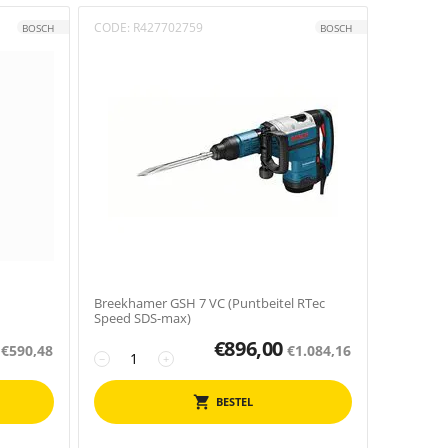
CODE:
R427702759
BOSCH
BOSCH
Breekhamer GSH 7 VC (Puntbeitel RTec
Speed SDS-max)
€
896,00
€
590,48
€
1.084,16
−
+
BESTEL