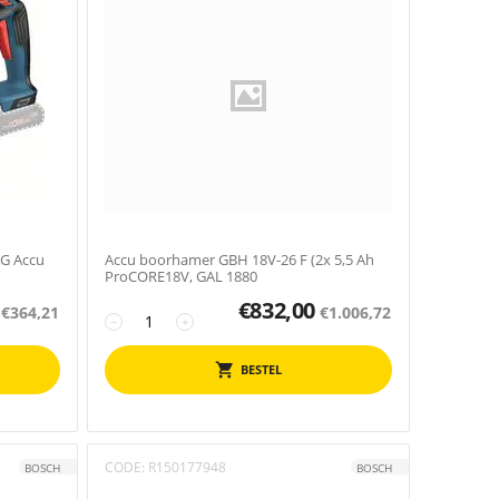
G Accu
Accu boorhamer GBH 18V-26 F (2x 5,5 Ah
ProCORE18V, GAL 1880
€
832,00
€
364,21
€
1.006,72
−
+
BESTEL
CODE:
R150177948
BOSCH
BOSCH