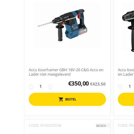
Accu boorhamer GBH 18V-26 C&G Accu en
Accu bo
Lader niet meegeleverd
en Lader
€
350,00
€
423,50
−
+
−
BESTEL
CODE:
R109250538
CODE:
R9
BOSCH