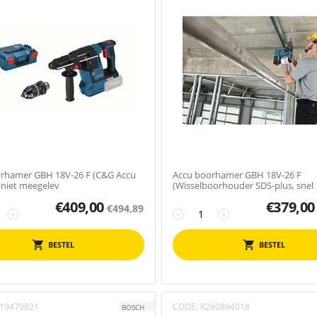
rhamer GBH 18V-26 F (C&G Accu
Accu boorhamer GBH 18V-26 F
 niet meegelev
(Wisselboorhouder SDS-plus, snel
€
409,00
€
379,00
€
494,89
+
−
+
BESTEL
BESTEL
19470821
CODE:
R280894018
BOSCH