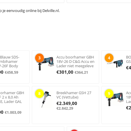
 eenvoudig online bij Delville.nl.
Blauw SDS-
Accu boorhamer GBH
BO
3
4
ombihamer
18V-26 D C&G Accu en
GS
-26F Body
Lader niet meegeleve
€
00
€
301,00
€
458,59
€
364,21
oorhamer GBH
Breekhamer GSH 27
Ac
8
9
F 2 x 8,0 Ah
VC (Vettube)
18
E, Lader GAL
La
€
2.349,00
€
€
2.842,29
00
€
1.003,09