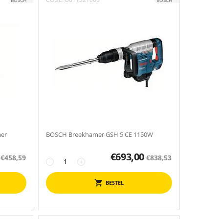
BOSCH
BOSCH
er
BOSCH Breekhamer GSH 5 CE 1150W
€
693,00
€
458,59
€
838,53
−
+
BESTEL