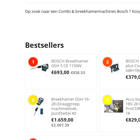
Op zoek naar een Combi & breekhamermachines Bosch ? Koop je
Bestsellers
BOSCH Breekhamer
BOSCH 
1
2
GSH 5 CE 1150W
plus C
GBH18V
€
693,00
€
838,53
€
379,
Breekhamer GSH 16-
Accu b
6
7
28 (Draaggreep,
18V-26 
machinedoek,
ProCOR
puntbeitel 40
18
€
1.659,00
€
829,
€
2.007,39