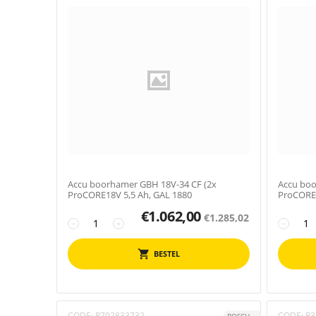
Accu boorhamer GBH 18V-34 CF (2x
Accu boo
ProCORE18V 5,5 Ah, GAL 1880
ProCORE1
€
1.062,00
€
1.285,02
−
+
−
BESTEL
CODE:
R792833732
CODE:
R3