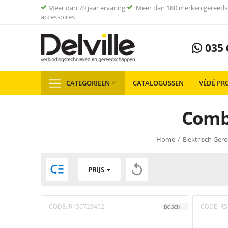
Meer dan 70 jaar ervaring
Meer dan 180 merken gereeds
accessoires
035 
CATEGORIEËN
CATALOGUSSEN
VÉDÉ PR

Comb
Home
/
Elektrisch Ger


PRIJS
CODE:
R156728492
CODE:
R5
BOSCH