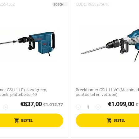
2554552
CODE:
R650275616
BOSCH
er GSH 11 E (Handgreep,
Breekhamer GSH 11 VC (Machined
oek, plattebeitel 40
puntbeitel en vettube)
€
837,00
€
1.099,00
€
1.012,77
€
+
−
+
BESTEL
BESTEL