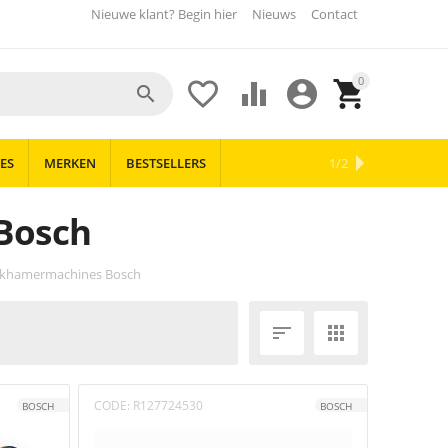
Nieuwe klant? Begin hier
Nieuws
Contact
0





ES
MERKEN
BESTSELLERS
OUTLET
NIEUWS
1/2
Bosch
ekhamermachines Bosch


CODE:
R127724530
BOSCH
BOSCH