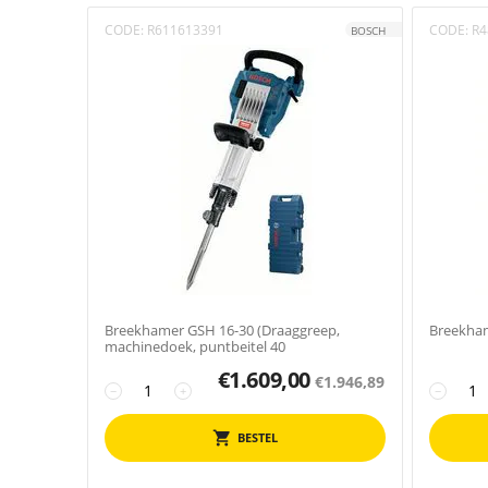
CODE:
R611613391
CODE:
R4
BOSCH
Breekhamer GSH 16-30 (Draaggreep,
Breekham
machinedoek, puntbeitel 40
€
1.609,00
€
1.946,89
−
+
−
BESTEL