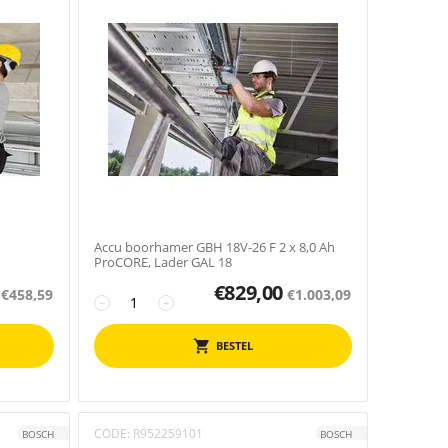
Accu boorhamer GBH 18V-26 F 2 x 8,0 Ah
ProCORE, Lader GAL 18
€
829,00
€
458,59
€
1.003,09
−
+
BESTEL
CODE:
R952259101
BOSCH
BOSCH