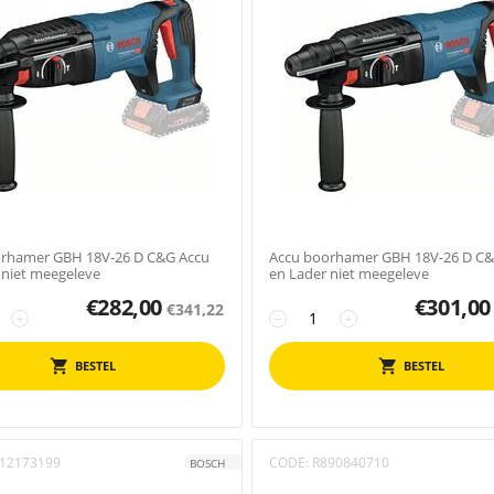
orhamer GBH 18V-26 D C&G Accu
Accu boorhamer GBH 18V-26 D C&
 niet meegeleve
en Lader niet meegeleve
€
282,00
€
301,00
€
341,22
+
−
+
BESTEL
BESTEL
12173199
CODE:
R890840710
BOSCH