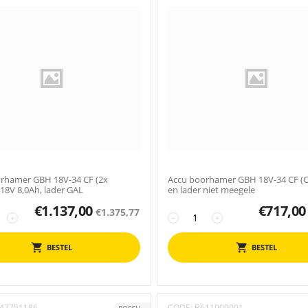
rhamer GBH 18V-34 CF (2x
Accu boorhamer GBH 18V-34 CF (
8V 8,0Ah, lader GAL
en lader niet meegele
€
1.137,00
€
717,00
€
1.375,77
+
−
+
BESTEL
BESTEL
47751186
CODE:
B611909001