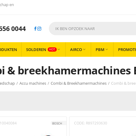
chap en
656 0044
ODUKTEN
SOLDEREN
AIRCO
PBM
PROMOTI



HOT
i & breekhamermachines 
eedschap
/
Accu machines
/
Combi & Breekhamermachines
/
Combi & bre
10040084
CODE:
R897293630
BOSCH