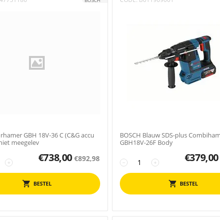
BOSCH
rhamer GBH 18V-36 C (C&G accu
BOSCH Blauw SDS-plus Combiham
 niet meegelev
GBH18V-26F Body
€
738,00
€
379,00
€
892,98
+
−
+
BESTEL
BESTEL