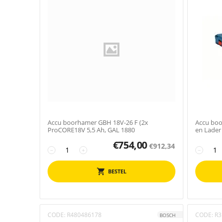
Accu boorhamer GBH 18V-26 F (2x
Accu boo
ProCORE18V 5,5 Ah, GAL 1880
en Lader
€
754,00
€
912,34
−
+
−
BESTEL
CODE:
R480486178
CODE:
R3
BOSCH