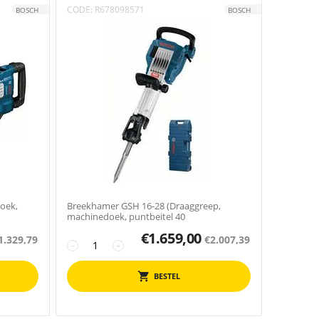
CODE:
R678098571
BOSCH
BOSCH
oek,
Breekhamer GSH 16-28 (Draaggreep,
machinedoek, puntbeitel 40
€
1.659,00
1.329,79
€
2.007,39
−
+
BESTEL