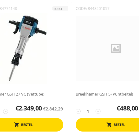
84774148
CODE:
R448201057
BOSCH
er GSH 27 VC (Vettube)
Breekhamer GSH 5 (Puntbeitel)
€
2.349,00
€
488,00
€
2.842,29
+
−
+
BESTEL
BESTEL