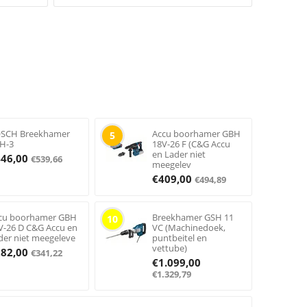
SCH Breekhamer
Accu boorhamer GBH
5
H-3
18V-26 F (C&G Accu
en Lader niet
446,00
€
539,66
meegelev
€
409,00
€
494,89
cu boorhamer GBH
Breekhamer GSH 11
10
V-26 D C&G Accu en
VC (Machinedoek,
der niet meegeleve
puntbeitel en
vettube)
282,00
€
341,22
€
1.099,00
€
1.329,79