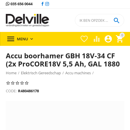
035 656 0044

0





MENU

Accu boorhamer GBH 18V-34 CF
(2x ProCORE18V 5,5 Ah, GAL 1880
Home
/
Elektrisch Gereedschap
/
Accu machines
/
Combi & Breekhamermachines
/
CODE:
R480486178
Combi & breekhamermachines Bosch
/