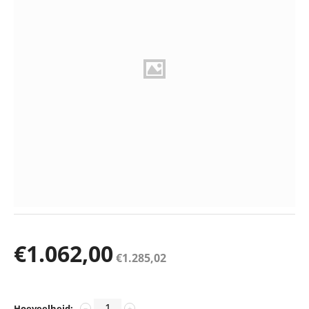
€
1.062,00
€
1.285,02
Hoeveelheid:
−
+