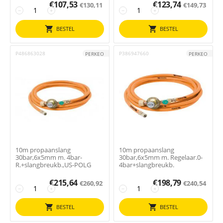
€
107,53
€
123,74
€
130,11
€
149,73
−
+
−
+
BESTEL
BESTEL
P486863028
P386947660
PERKEO
PERKEO
10m propaanslang
10m propaanslang
30bar,6x5mm m. 4bar-
30bar,6x5mm m. Regelaar.0-
R.+slangbreukb.,US-POLG
4bar+slangbreukb.
€
215,64
€
198,79
€
260,92
€
240,54
−
+
−
+
BESTEL
BESTEL