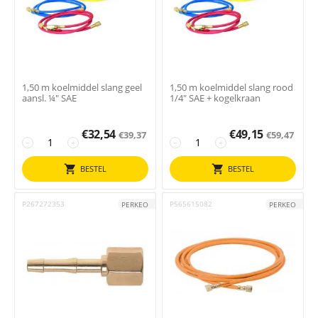
1,50 m koelmiddel slang geel
1,50 m koelmiddel slang rood
aansl. ¼" SAE
1/4" SAE + kogelkraan
€
32,54
€
49,15
€
39,37
€
59,47
−
+
−
+
BESTEL
BESTEL
P267272353
P565615082
PERKEO
PERKEO