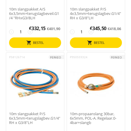
10m slangpakket A/S
10m slangpakket P/S
6x3,5mm+terugslagbeveil.G1
4x3,5mm+terugslagbev.G1/4"
/4 "RHxG3/8LH
RH x G3/8"LH
€
332,15
€
345,50
€
401,90
€
418,06
−
+
−
+
BESTEL
BESTEL
P58126714
P950559324
PERKEO
PERKEO
10m slangpakket P/S
10m-propaanslang 30bar,
6x3,5mm+terugslagbev.G1/4"
6x5mm, POL-A. Regelaar.0-
RH x G3/8"LH
4bar+slangb