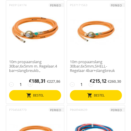
P459124174
P537171563
PERKEO
PERKEO
10m propaanslang
10m propaanslang
30bar,6x5mm m. Regelaar.4
30bar,6x5mm,SHELL-
bar+slangbreukb.,
Regelaar 4bar+slangbreuk
€
188,31
€
215,12
€
227,86
€
260,30
−
+
−
+
BESTEL
BESTEL
P704568773
P868948639
PERKEO
PERKEO