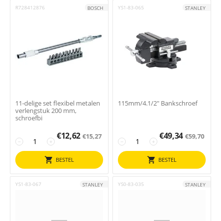
R728412876
YS1-83-065
BOSCH
STANLEY
11-delige set flexibel metalen
115mm/4.1/2" Bankschroef
verlengstuk 200 mm,
schroefbi
€
12,62
€
49,34
€
15,27
€
59,70
−
+
−
+
BESTEL
BESTEL
YS1-83-067
YS0-83-035
STANLEY
STANLEY