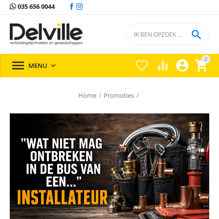
035 656 0044

0





MENU

Home
/
Promoties
/