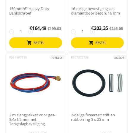
150mm/6" Heavy Duty
16-delige bevestigingsset
Bankschroef
diamantboor beton, 16 mm
€
164,49
€
203,35
€
199,03
€
246,05
−
+
−
+
BESTEL
BESTEL
P361997758
R927372738
PERKEO
BOSCH
2 m slangpakket voor gas-
2-delige fixeerset: stift en
S;4x1,5mm met
rubberring 5 x 25 mm
Terugslagbeveiliging,