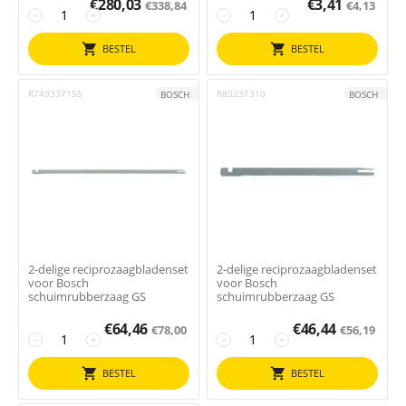
€
280,03
€
3,41
€
338,84
€
4,13
−
+
−
+
BESTEL
BESTEL
R749337155
R80231310
BOSCH
BOSCH
2-delige reciprozaagbladenset
2-delige reciprozaagbladenset
voor Bosch
voor Bosch
schuimrubberzaag GS
schuimrubberzaag GS
€
64,46
€
46,44
€
78,00
€
56,19
−
+
−
+
BESTEL
BESTEL