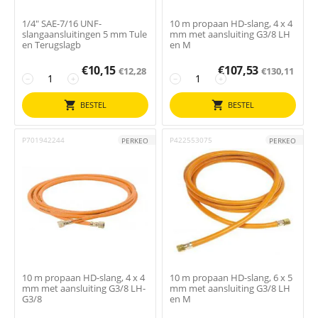
1/4" SAE-7/16 UNF-
10 m propaan HD-slang, 4 x 4
slangaansluitingen 5 mm Tule
mm met aansluiting G3/8 LH
en Terugslagb
en M
€
10,15
€
107,53
€
12,28
€
130,11
−
+
−
+
BESTEL
BESTEL
P701942244
P422553075
PERKEO
PERKEO
10 m propaan HD-slang, 4 x 4
10 m propaan HD-slang, 6 x 5
mm met aansluiting G3/8 LH-
mm met aansluiting G3/8 LH
G3/8
en M