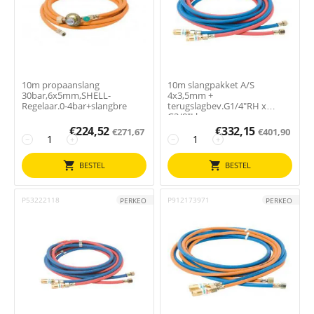
10m propaanslang
10m slangpakket A/S
30bar,6x5mm,SHELL-
4x3,5mm +
Regelaar.0-4bar+slangbre
terugslagbev.G1/4"RH x
G3/8"Lh
€
224,52
€
332,15
€
271,67
€
401,90
−
+
−
+
BESTEL
BESTEL
P53222118
P912173971
PERKEO
PERKEO