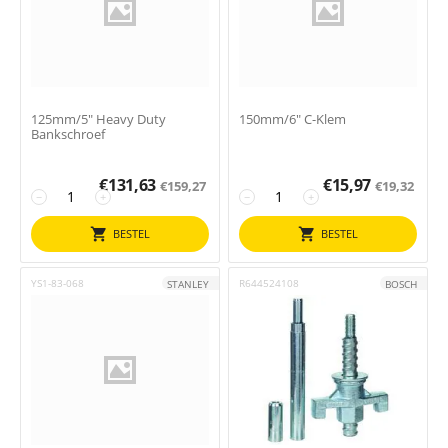
125mm/5" Heavy Duty
150mm/6" C-Klem
Bankschroef
€
131,63
€
15,97
€
159,27
€
19,32
−
+
−
+
BESTEL
BESTEL
YS1-83-068
R644524108
STANLEY
BOSCH