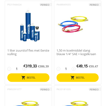
P531944424
P448849555
PERKEO
PERKEO
1 liter zuurstof fles met Eerste
1,50 m koelmiddel slang
vulling
blauw 1/4" SAE + kogelkraan
€
319,33
€
49,15
€
386,39
€
59,47
−
+
−
+
BESTEL
BESTEL
P985391077
P633181035
PERKEO
PERKEO