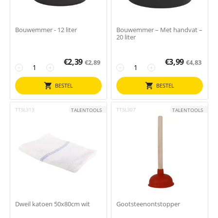
Bouwemmer - 12 liter
Bouwemmer – Met handvat –
20 liter
€
2,39
€
3,99
€
2,89
€
4,83
−
+
−
+
BESTEL
BESTEL
TTSL313
TTSL307
TALENTOOLS
TALENTOOLS
Dweil katoen 50x80cm wit
Gootsteenontstopper