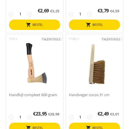
€
2,69
€
3,79
€
3,25
€
4,59
−
+
−
+
BESTEL
BESTEL
TTB15
TTBB13
TALENTOOLS
TALENTOOLS
Handbijl compleet 600 gram
Handveger cocos 31 cm
€
23,95
€
2,49
€
28,98
€
3,01
−
+
−
+
BESTEL
BESTEL