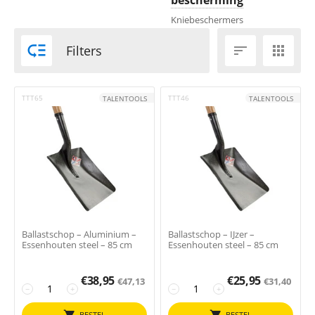
bescherming
Kniebeschermers

Filters


TTT65
TTT46
TALENTOOLS
TALENTOOLS
Ballastschop – Aluminium –
Ballastschop – IJzer –
Essenhouten steel – 85 cm
Essenhouten steel – 85 cm
€
38,95
€
25,95
€
47,13
€
31,40
−
+
−
+
BESTEL
BESTEL