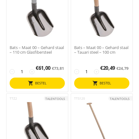
Bats – Maat 00 – Gehard staal
Bats – Maat 00 – Gehard staal
– 110 cm Glasfibersteel
– Tauari steel – 100 cm
€
61,00
€
20,49
€
73,81
€
24,79
−
+
−
+
BESTEL
BESTEL
TTZ2
TTS120
TALENTOOLS
TALENTOOLS