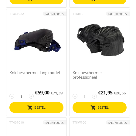
TT461022
TTKB16
TALENTOOLS
TALENTOOLS
Kniebeschermer lang model
Kniebeschermer
professioneel
€
59,00
€
21,95
€
71,39
€
26,56
−
+
−
+
BESTEL
BESTEL
TT401010
TTKW100
TALENTOOLS
TALENTOOLS