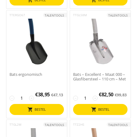
TTERGO67
TTGL58M
TALENTOOLS
TALENTOOLS
Bats ergonomisch
Bats – Excellent – Maat 000 –
Glasfibersteel – 110 cm – Met
€
38,95
€
82,50
€
47,13
€
99,83
−
+
−
+
BESTEL
BESTEL
TTGL2M
TTZ2HS
TALENTOOLS
TALENTOOLS