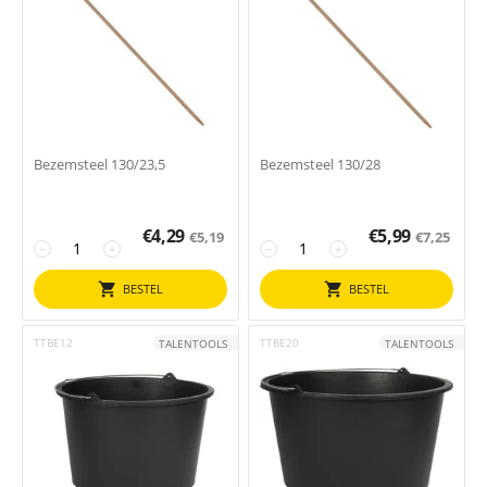
Bezemsteel 130/23,5
Bezemsteel 130/28
€
4,29
€
5,99
€
5,19
€
7,25
−
+
−
+
BESTEL
BESTEL
TTBE12
TTBE20
TALENTOOLS
TALENTOOLS