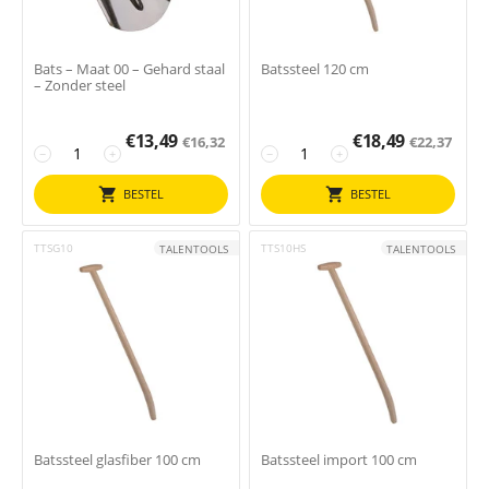
Bats – Maat 00 – Gehard staal
Batssteel 120 cm
– Zonder steel
€
13,49
€
18,49
€
16,32
€
22,37
−
+
−
+
BESTEL
BESTEL
TTSG10
TTS10HS
TALENTOOLS
TALENTOOLS
Batssteel glasfiber 100 cm
Batssteel import 100 cm