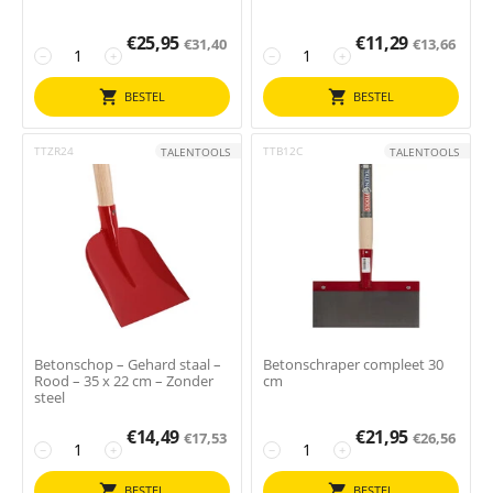
€
25,95
€
11,29
€
31,40
€
13,66
−
+
−
+
BESTEL
BESTEL
TTZR24
TTB12C
TALENTOOLS
TALENTOOLS
Betonschop – Gehard staal –
Betonschraper compleet 30
Rood – 35 x 22 cm – Zonder
cm
steel
€
14,49
€
21,95
€
17,53
€
26,56
−
+
−
+
BESTEL
BESTEL