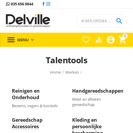
035 656 0044

0





MENU

Talentools
Home
/
Merken
/
Reinigen en
Handgereedschappen
Onderhoud
Meet en afteken
gereedschap
Bezems, vegers & borstels
Gereedschap
Kleding en
Accessoires
persoonlijke