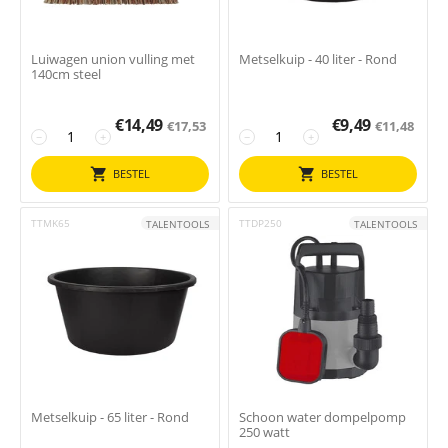
Luiwagen union vulling met
Metselkuip - 40 liter - Rond
140cm steel
€
14,49
€
9,49
€
17,53
€
11,48
−
+
−
+
BESTEL
BESTEL
TTMK65
TTDP250
TALENTOOLS
TALENTOOLS
Metselkuip - 65 liter - Rond
Schoon water dompelpomp
250 watt