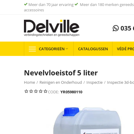
Meer dan 70 jaar ervaring
Meer dan 180 merken gereeds
accessoires
035 
CATEGORIEËN
CATALOGUSSEN
VÉDÉ PR

Nevelvloeistof 5 liter
Home
/
Reinigen en Onderhoud
/
Inspectie
/
Inspectie 3d-b
CODE:
YR05980110