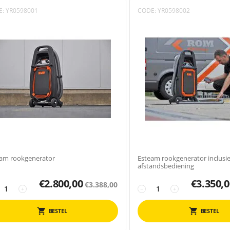
E:
YR0598001
CODE:
YR0598002
am rookgenerator
Esteam rookgenerator inclusie
afstandsbediening
€
2.800,00
€
3.350,0
€
3.388,00
+
−
+
BESTEL
BESTEL