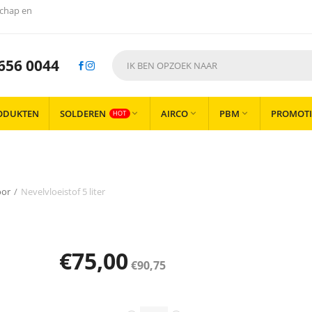
chap en
656 0044
ODUKTEN
SOLDEREN
AIRCO
PBM
PROMOTI



HOT
oor
/
Nevelvloeistof 5 liter
€
75,00
€
90,75