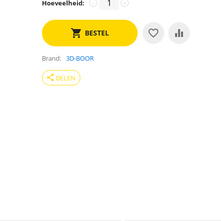
Hoeveelheid:
−
+
BESTEL
Brand
3D-BOOR
share
DELEN