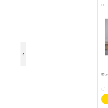
COD

ESte
−