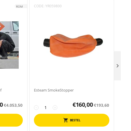
CODE:
YR059800
CODE
ROM

f
Esteam SmokeStopper
ESTEA
0
€
160,00
€
4.053,50
€
193,60
−
+
−
BESTEL