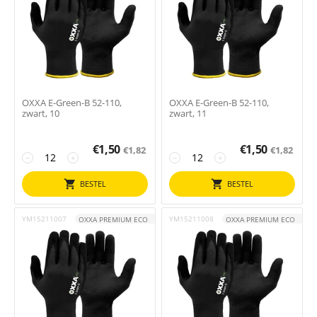
OXXA E-Green-B 52-110,
OXXA E-Green-B 52-110,
zwart, 10
zwart, 11
€
1,50
€
1,50
€
1,82
€
1,82
−
+
−
+
BESTEL
BESTEL
YM15211007
YM15211008
OXXA PREMIUM ECO
OXXA PREMIUM ECO