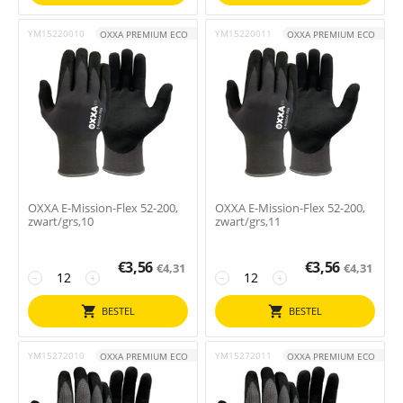
YM15220010
YM15220011
OXXA PREMIUM ECO
OXXA PREMIUM ECO
OXXA E-Mission-Flex 52-200,
OXXA E-Mission-Flex 52-200,
zwart/grs,10
zwart/grs,11
€
3,56
€
3,56
€
4,31
€
4,31
−
+
−
+
BESTEL
BESTEL
YM15272010
YM15272011
OXXA PREMIUM ECO
OXXA PREMIUM ECO