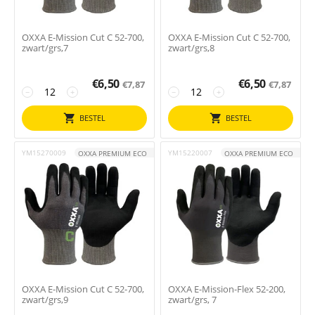
OXXA E-Mission Cut C 52-700,
OXXA E-Mission Cut C 52-700,
zwart/grs,7
zwart/grs,8
€
6,50
€
6,50
€
7,87
€
7,87
−
+
−
+
BESTEL
BESTEL
YM15270009
YM15220007
OXXA PREMIUM ECO
OXXA PREMIUM ECO
OXXA E-Mission Cut C 52-700,
OXXA E-Mission-Flex 52-200,
zwart/grs,9
zwart/grs, 7