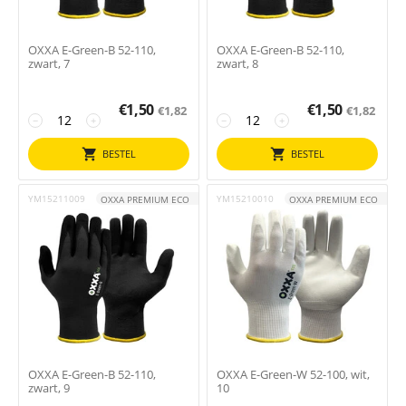
OXXA E-Green-B 52-110,
OXXA E-Green-B 52-110,
zwart, 7
zwart, 8
€
1,50
€
1,50
€
1,82
€
1,82
−
+
−
+
BESTEL
BESTEL
YM15211009
YM15210010
OXXA PREMIUM ECO
OXXA PREMIUM ECO
OXXA E-Green-B 52-110,
OXXA E-Green-W 52-100, wit,
zwart, 9
10