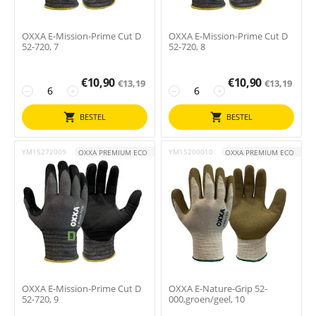
OXXA E-Mission-Prime Cut D
OXXA E-Mission-Prime Cut D
52-720, 7
52-720, 8
€
10,90
€
10,90
€
13,19
€
13,19
−
+
−
+
BESTEL
BESTEL
YM15272009
YM15200010
OXXA PREMIUM ECO
OXXA PREMIUM ECO
OXXA E-Mission-Prime Cut D
OXXA E-Nature-Grip 52-
52-720, 9
000,groen/geel, 10