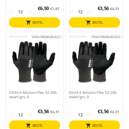
€
6,50
€
3,56
€
7,87
€
4,31
−
+
−
+
BESTEL
BESTEL
YM15220008
YM15220009
OXXA PREMIUM ECO
OXXA PREMIUM ECO
OXXA E-Mission-Flex 52-200,
OXXA E-Mission-Flex 52-200,
zwart/grs, 8
zwart/grs, 9
€
3,56
€
3,56
€
4,31
€
4,31
−
+
−
+
BESTEL
BESTEL