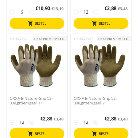
€
10,90
€
2,88
€
13,19
€
3,48
−
+
−
+
BESTEL
BESTEL
YM15200011
YM15200007
OXXA PREMIUM ECO
OXXA PREMIUM ECO
OXXA E-Nature-Grip 52-
OXXA E-Nature-Grip 52-
000,groen/geel, 11
000,groen/geel, 7
€
2,88
€
2,88
€
3,48
€
3,48
−
+
−
+
BESTEL
BESTEL