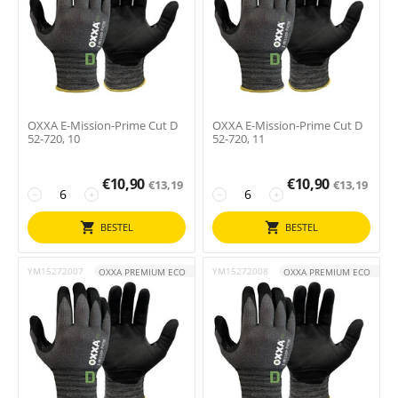
OXXA E-Mission-Prime Cut D
OXXA E-Mission-Prime Cut D
52-720, 10
52-720, 11
€
10,90
€
10,90
€
13,19
€
13,19
−
+
−
+
BESTEL
BESTEL
YM15272007
YM15272008
OXXA PREMIUM ECO
OXXA PREMIUM ECO