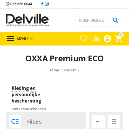
035 656 0044

0





MENU

OXXA Premium ECO
Home
/
Merken
/
Kleding en
persoonlijke
bescherming
Werkhandschoenen

Filters

