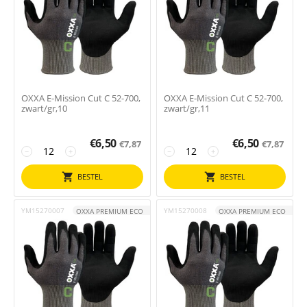
OXXA E-Mission Cut C 52-700,
OXXA E-Mission Cut C 52-700,
zwart/gr,10
zwart/gr,11
€
6,50
€
6,50
€
7,87
€
7,87
−
+
−
+
BESTEL
BESTEL
YM15270007
YM15270008
OXXA PREMIUM ECO
OXXA PREMIUM ECO