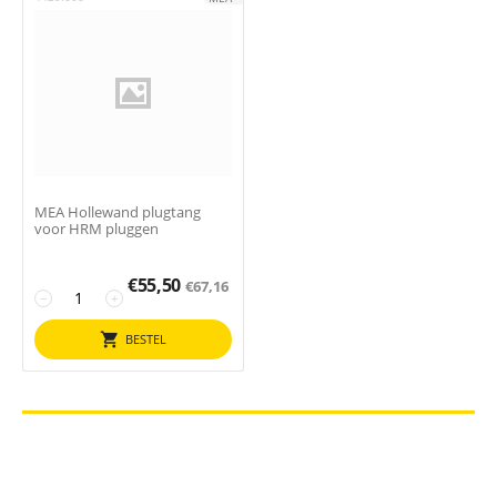
MEA Hollewand plugtang
voor HRM pluggen
€
55,50
€
67,16
−
+
BESTEL