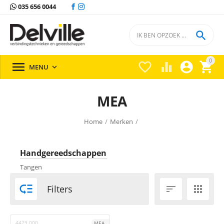
035 656 0044

0





MENU

MEA
Home
/
Merken
/
Handgereedschappen
Tangen

Filters


4429.000
MEA