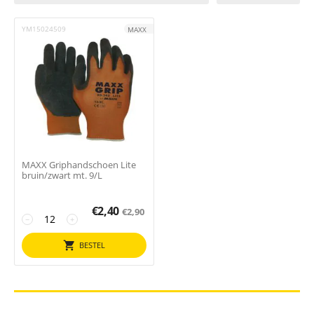
YM15024509
MAXX
MAXX Griphandschoen Lite
bruin/zwart mt. 9/L
€
2,40
€
2,90
−
+
BESTEL