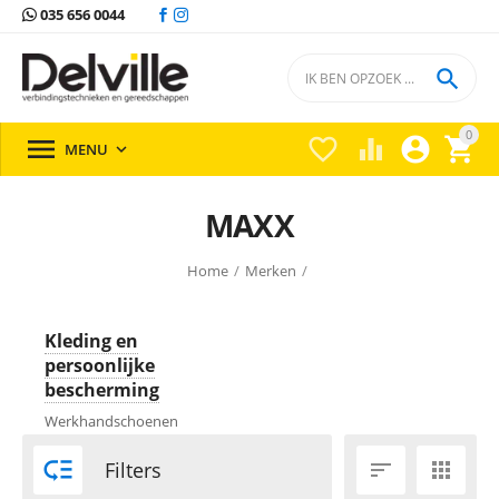
035 656 0044

0





MENU

MAXX
Home
/
Merken
/
Kleding en
persoonlijke
bescherming
Werkhandschoenen

Filters

