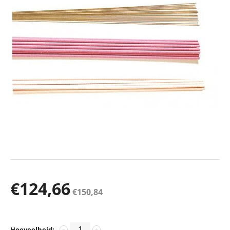
€
124,66
€
150,84
Hoeveelheid:
−
+