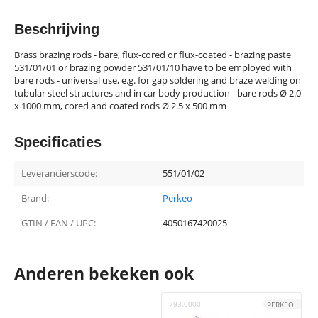
Beschrijving
Brass brazing rods - bare, flux-cored or flux-coated - brazing paste
531/01/01 or brazing powder 531/01/10 have to be employed with
bare rods - universal use, e.g. for gap soldering and braze welding on
tubular steel structures and in car body production - bare rods Ø 2.0
x 1000 mm, cored and coated rods Ø 2.5 x 500 mm
Specificaties
Leverancierscode:
551/01/02
Brand:
Perkeo
GTIN / EAN / UPC:
4050167420025
Anderen bekeken ook
793.0000
Y
PERKEO