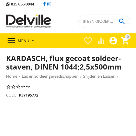
035 656 0044

0





MENU

KARDASCH, flux gecoat soldeer-
staven, DINEN 1044;2,5x500mm
Home
/
Las en soldeer gereedschappen
/
Snijden en Lassen
/
Soldeergereedschap
/
Soldeergereedschap Perkeo
/
CODE:
P37195772