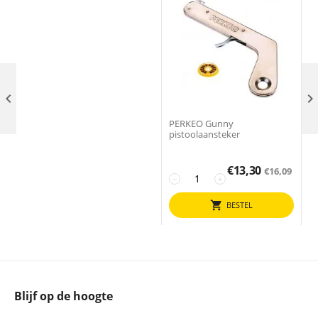

PERKEO Gunny
pistoolaansteker
x
€
13,30
€
16,09
−
+
BESTEL
Blijf op de hoogte