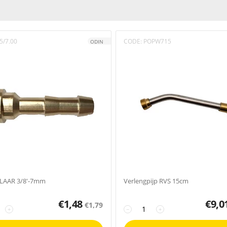
5/7.00
CODE:
POPW715
ODIN
LAAR 3/8'-7mm
Verlengpijp RVS 15cm
€
1,48
€
9,0
€
1,79
+
−
+