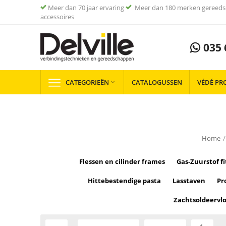
Meer dan 70 jaar ervaring
Meer dan 180 merken gereeds
accessoires
035 
CATEGORIEËN
CATALOGUSSEN
VÉDÉ PR

Home
/
Flessen en cilinder frames
Gas-Zuurstof f
Hittebestendige pasta
Lasstaven
Pr
Zachtsoldeervlo