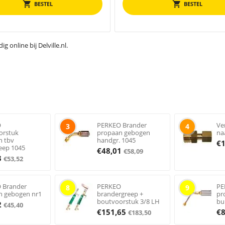
BESTEL
BESTEL
online bij Delville.nl.
O
PERKEO Brander
Ve
3
4
orstuk
propaan gebogen
na
n tbv
handgr. 1045
€
eep 1045
€
48,01
€
58,09
3
€
53,52
 Brander
PERKEO
PE
8
9
n gebogen nr1
brandergreep +
pr
boutvoorstuk 3/8 LH
bu
2
€
45,40
€
151,65
€
€
183,50