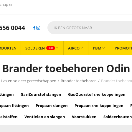
chap en
656 0044
ODUKTEN
SOLDEREN
AIRCO
PBM
PROMOTI



HOT
Brander toebehoren Odin
Las en soldeer gereedschappen
/
Brander toebehoren
/
Brander toebeho
ittingen
Gas-Zuurstof slangen
Gas-Zuurstof snelkoppelingen
opaan fittingen
Propaan slangen
Propaan snelkoppelingen
eistoffen
Ventielen en slangen
Voorstukken
Soldeerbouten