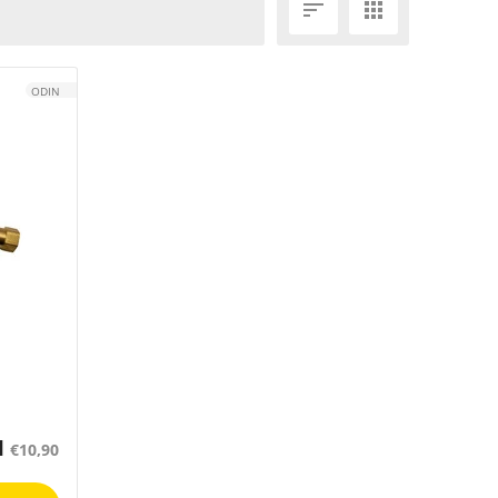


ODIN
1
€
10,90