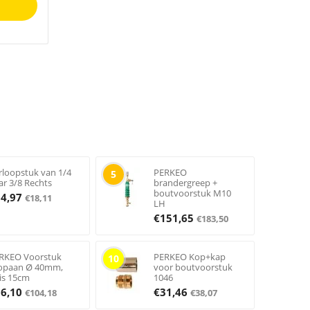
rloopstuk van 1/4
PERKEO
5
ar 3/8 Rechts
brandergreep +
boutvoorstuk M10
14,97
€
18,11
LH
€
151,65
€
183,50
RKEO Voorstuk
PERKEO Kop+kap
10
opaan Ø 40mm,
voor boutvoorstuk
is 15cm
1046
86,10
€
31,46
€
104,18
€
38,07