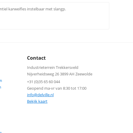
iel karweifles instelbaar met slangp.
Contact
Industrieterrein Trekkersveld
Nijverheidsweg 26 3899 AH Zeewolde
n
+31 (0)35 65 60 044
n
Geopend ma-vr van 8:30 tot 17:00
info@delville.nl
Bekijk kaart
g