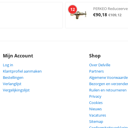
PERKEO Reduceervent
12
€
90,18
€
109,12
Mijn Account
Shop
Log in
Over Delville
Klantprofiel aanmaken
Partners
Bestellingen
Algemene Voorwaarde
Verlanglijst
Bezorgen en verzende
Vergelijkingslijst
Ruilen en retourneren
Privacy
Cookies
Nieuws
Vacatures
Sitemap
Conformiteitsverklarin