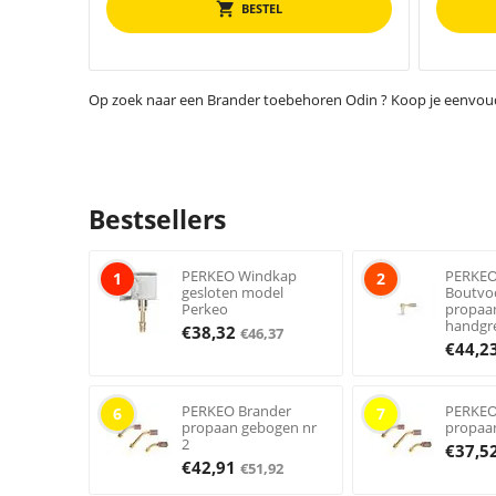
BESTEL
Op zoek naar een Brander toebehoren Odin ? Koop je eenvoudig 
Bestsellers
PERKEO Windkap
PERKE
1
2
gesloten model
Boutvo
Perkeo
propaa
handgr
€
38,32
€
46,37
€
44,2
PERKEO Brander
PERKEO
6
7
propaan gebogen nr
propaa
2
€
37,5
€
42,91
€
51,92