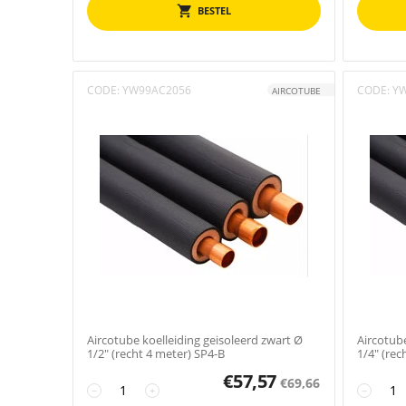
BESTEL
CODE:
YW99AC2056
CODE:
Y
AIRCOTUBE
Aircotube koelleiding geisoleerd zwart Ø
Aircotube
1/2" (recht 4 meter) SP4-B
1/4" (rec
€
57,57
€
69,66
−
+
−