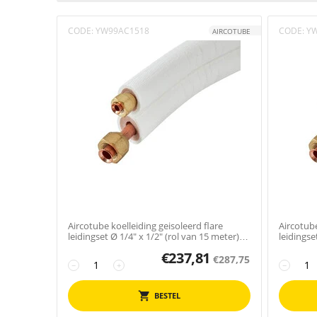
CODE:
YW99AC1518
CODE:
Y
AIRCOTUBE
Aircotube koelleiding geisoleerd flare
Aircotube
leidingset Ø 1/4" x 1/2" (rol van 15 meter)
leidingse
FS2415
FS2403
€
237,81
€
287,75
−
+
−
BESTEL