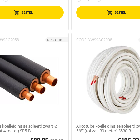
BESTEL
BESTEL
W99AC2058
CODE:
YW99AC2008
AIRCOTUBE
 koelleiding geisoleerd zwart Ø
Aircotube koelleiding geisoleerd z
ht 4 meter) SP5-B
5/8" (rol van 30 meter) S530-B