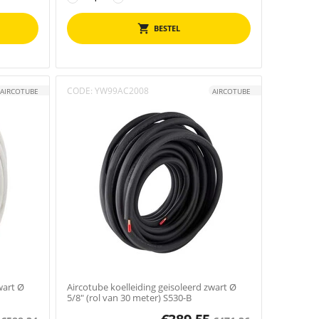
BESTEL
CODE:
YW99AC2008
AIRCOTUBE
AIRCOTUBE
wart Ø
Aircotube koelleiding geisoleerd zwart Ø
5/8" (rol van 30 meter) S530-B