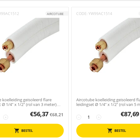
W99AC1512
CODE:
YW99AC1514
AIRCOTUBE
 koelleiding geisoleerd flare
Aircotube koelleiding geisoleerd fl
t Ø 1/4" x 1/2" (rol van 3 meter)
leidingset Ø 1/4" x 1/2" (rol van 5 
FS2405
€
56,37
€
87,69
€
68,21
+
−
+
BESTEL
BESTEL