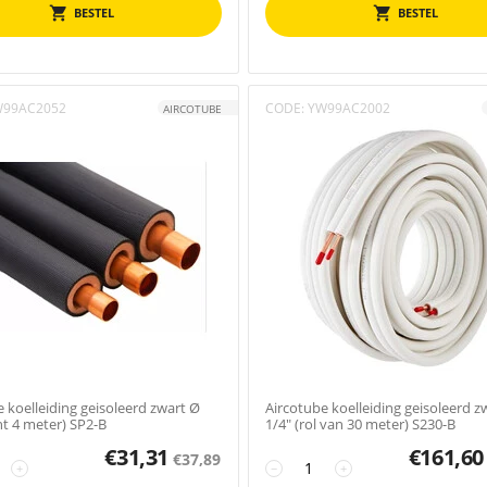
BESTEL
BESTEL
W99AC2052
CODE:
YW99AC2002
AIRCOTUBE
 koelleiding geisoleerd zwart Ø
Aircotube koelleiding geisoleerd z
ht 4 meter) SP2-B
1/4" (rol van 30 meter) S230-B
€
31,31
€
161,60
€
37,89
+
−
+