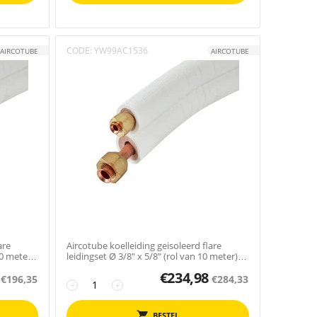
CODE:
YW99AC1536
AIRCOTUBE
AIRCOTUBE
are
Aircotube koelleiding geisoleerd flare
10 meter)
leidingset Ø 3/8" x 5/8" (rol van 10 meter)
FS3510
€
234,98
€
196,35
€
284,33
−
+
BESTEL