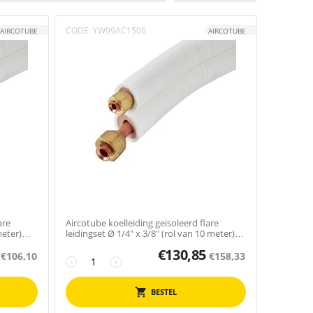
CODE:
YW99AC1506
AIRCOTUBE
AIRCOTUBE
are
Aircotube koelleiding geisoleerd flare
meter)
leidingset Ø 1/4" x 3/8" (rol van 10 meter)
FS2310
€
130,85
€
106,10
€
158,33
−
+
BESTEL