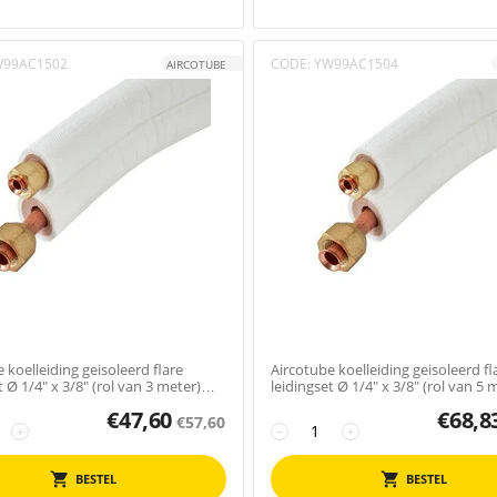
W99AC1502
CODE:
YW99AC1504
AIRCOTUBE
 koelleiding geisoleerd flare
Aircotube koelleiding geisoleerd fl
t Ø 1/4" x 3/8" (rol van 3 meter)
leidingset Ø 1/4" x 3/8" (rol van 5 
FS2305
€
47,60
€
68,8
€
57,60
+
−
+
BESTEL
BESTEL