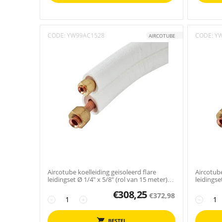
CODE:
YW99AC1528
CODE:
Y
AIRCOTUBE
Aircotube koelleiding geisoleerd flare
Aircotube
leidingset Ø 1/4" x 5/8" (rol van 15 meter)
leidingse
FS2515
FS2505
€
308,25
€
372,98
−
+
−
BESTEL