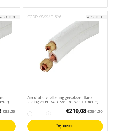
CODE:
YW99AC1526
AIRCOTUBE
AIRCOTUBE
are
Aircotube koelleiding geisoleerd flare
meter)
leidingset Ø 1/4" x 5/8" (rol van 10 meter)
FS2510
3
€
210,08
€
83,28
€
254,20
−
+
BESTEL