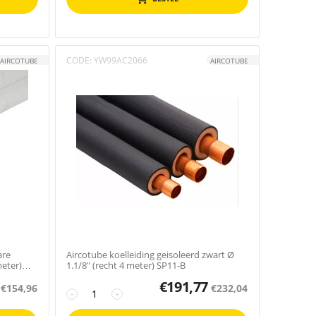
CODE:
YW99AC2066
AIRCOTUBE
AIRCOTUBE
are
Aircotube koelleiding geisoleerd zwart Ø
meter)
1.1/8" (recht 4 meter) SP11-B
€
191,77
€
154,96
€
232,04
−
+