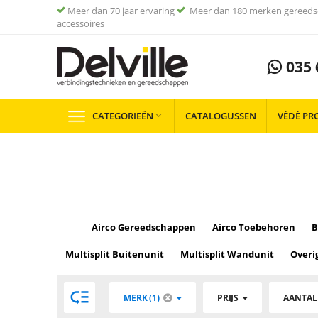
Meer dan 70 jaar ervaring
Meer dan 180 merken gereeds
accessoires
035 
CATEGORIEËN
CATALOGUSSEN
VÉDÉ PR

Airco Gereedschappen
Airco Toebehoren
B
Multisplit Buitenunit
Multisplit Wandunit
Overi

MERK (1)
PRIJS
AANTAL