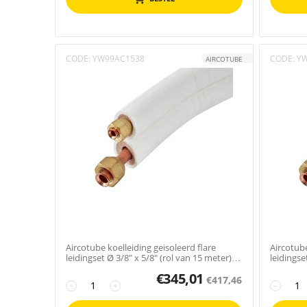
CODE:
YW99AC1538
CODE:
Y
AIRCOTUBE
Aircotube koelleiding geisoleerd flare
Aircotube
leidingset Ø 3/8" x 5/8" (rol van 15 meter)
leidingse
FS3515
FS3503
€
345,01
€
417,46
−
+
−