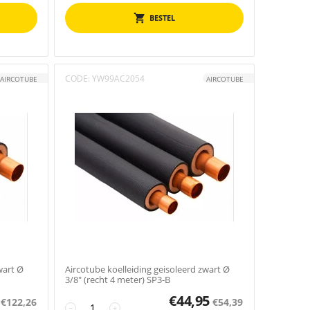
BESTEL
CODE:
YW99AC2054
AIRCOTUBE
AIRCOTUBE
wart Ø
Aircotube koelleiding geisoleerd zwart Ø
3/8" (recht 4 meter) SP3-B
€
44,95
€
122,26
€
54,39
−
+