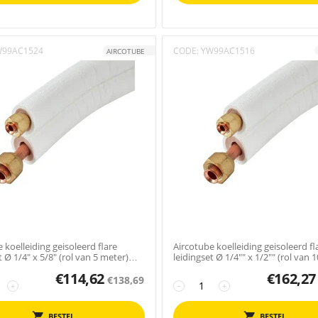
W99AC1524
CODE:
YW99AC1516
AIRCOTUBE
 koelleiding geisoleerd flare
Aircotube koelleiding geisoleerd fl
t Ø 1/4" x 5/8" (rol van 5 meter)
leidingset Ø 1/4"" x 1/2"" (rol van 
FS...
€
114,62
€
162,27
€
138,69
+
−
+
BESTEL
BESTEL