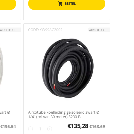
BESTEL
CODE:
YW99AC2002
AIRCOTUBE
AIRCOTUBE
wart Ø
Aircotube koelleiding geisoleerd zwart Ø
1/4" (rol van 30 meter) S230-B
€
135,28
€
195,54
€
163,69
−
+