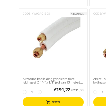
CODE:
YW99AC1508
CODE:
Y
AIRCOTUBE
Aircotube koelleiding geisoleerd flare
Aircotube
leidingset Ø 1/4" x 3/8" (rol van 15 meter)
leidingse
FS2315
FS2303
€
191,22
€
231,38
−
+
−
BESTEL