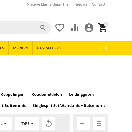
Nieuwe klant? Begin hier
Nieuws
Contact
0





ES
MERKEN
BESTSELLERS
OUTLET
NIEUWS
1/2
n Koppelingen
Koudemiddelen
Leidinggoten
lit Buitenunit
Singlesplit Set Wandunit + Buitenunit



EL
TYPE