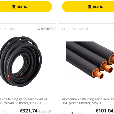
BESTEL
BESTEL
W99AC2042
CODE:
YW99AC2060
AIRCOTUBE
 koelleiding geisoleerd zwart Ø
Aircotube koelleiding geisoleerd z
8" (rol van 30 meter) P2330-B
3/4" (recht 4 meter) SP6-B
€
321,74
€
101,04
€
389,31
+
−
+