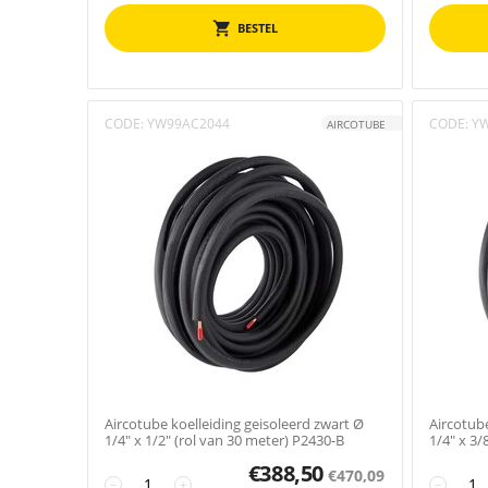
BESTEL
CODE:
YW99AC2044
CODE:
Y
AIRCOTUBE
Aircotube koelleiding geisoleerd zwart Ø
Aircotube
1/4" x 1/2" (rol van 30 meter) P2430-B
1/4" x 3/
€
388,50
€
470,09
−
+
−