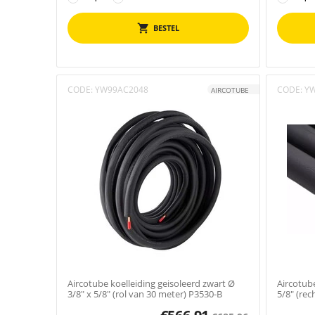
BESTEL
CODE:
YW99AC2048
CODE:
Y
AIRCOTUBE
Aircotube koelleiding geisoleerd zwart Ø
Aircotube
3/8" x 5/8" (rol van 30 meter) P3530-B
5/8" (rec