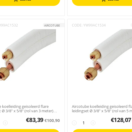
W99AC1532
CODE:
YW99AC1534
AIRCOTUBE
 koelleiding geisoleerd flare
Aircotube koelleiding geisoleerd fl
t Ø 3/8" x 5/8" (rol van 3 meter)
leidingset Ø 3/8" x 5/8" (rol van 5 
FS3505
€
83,39
€
128,07
€
100,90
+
−
+