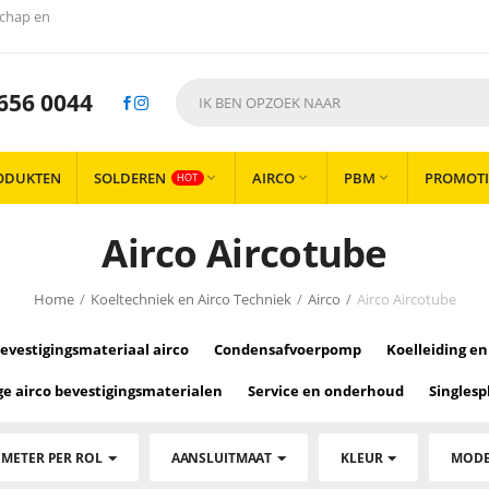
chap en
656 0044
ODUKTEN
SOLDEREN
AIRCO
PBM
PROMOTI



HOT
Airco Aircotube
Home
/
Koeltechniek en Airco Techniek
/
Airco
/
Airco Aircotube
evestigingsmateriaal airco
Condensafvoerpomp
Koelleiding e
ge airco bevestigingsmaterialen
Service en onderhoud
Singlesp
 METER PER ROL
AANSLUITMAAT
KLEUR
MOD