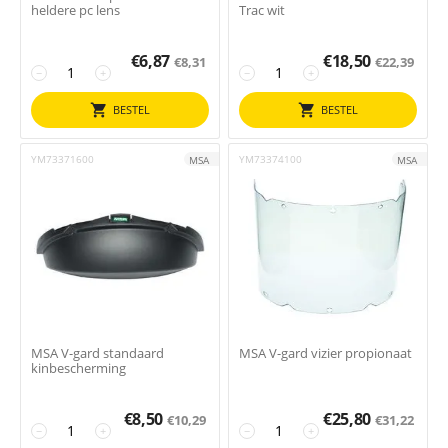
heldere pc lens
Trac wit
€
6,87
€
18,50
€
8,31
€
22,39
−
+
−
+
BESTEL
BESTEL
YM73371600
YM73374100
MSA
MSA
MSA V-gard standaard
MSA V-gard vizier propionaat
kinbescherming
€
8,50
€
25,80
€
10,29
€
31,22
−
+
−
+