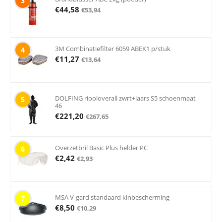
3
€
44,58
€
53,94
3M Combinatiefilter 6059 ABEK1 p/stuk
4
€
11,27
€
13,64
DOLFING riooloverall zwrt+laars S5 schoenmaat
5
46
€
221,20
€
267,65
Overzetbril Basic Plus helder PC
6
€
2,42
€
2,93
MSA V-gard standaard kinbescherming
7
€
8,50
€
10,29