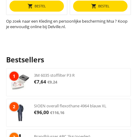
BESTEL
BESTEL
Op zoek naar een Kleding en persoonlijke bescherming Msa ? Koop
je eenvoudig online bij Delville.nl.
Bestsellers
3M 6035 stoffilter P3 R
1
€
7,64
€
9,24
SIOEN overall flexothane 4964 blauw XL
2
€
96,00
€
116,16
Brandblusser ABC 2kg (poeder)