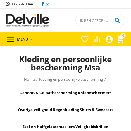
035 656 0044

0





MENU

Kleding en persoonlijke
bescherming Msa
Home
/
Kleding en persoonlijke bescherming
/
Gehoor- & Gelaatbescherming
Kniebeschermers
Overige veiligheid
Regenkleding
Shirts & Sweaters
Stof en Halfgelaatsmaskers
Veiligheidsbrillen