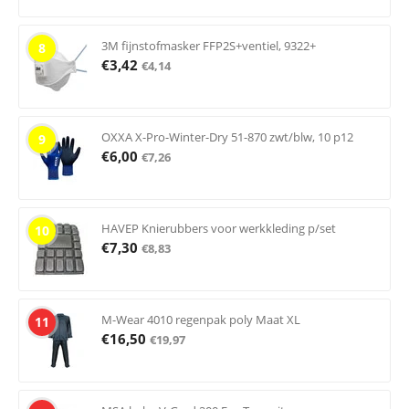
3M fijnstofmasker FFP2S+ventiel, 9322+
8
€
3,42
€
4,14
OXXA X-Pro-Winter-Dry 51-870 zwt/blw, 10 p12
9
€
6,00
€
7,26
HAVEP Knierubbers voor werkkleding p/set
10
€
7,30
€
8,83
M-Wear 4010 regenpak poly Maat XL
11
€
16,50
€
19,97