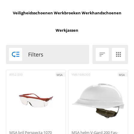
Veiligheidsschoenen
Werkbroeken
Werkhandschoenen
Werkjassen

Filters


8952.000
YM61686300
MSA
MSA
MSA bril Perspecta 1070
MSA helm V-Gard 200 Fas-