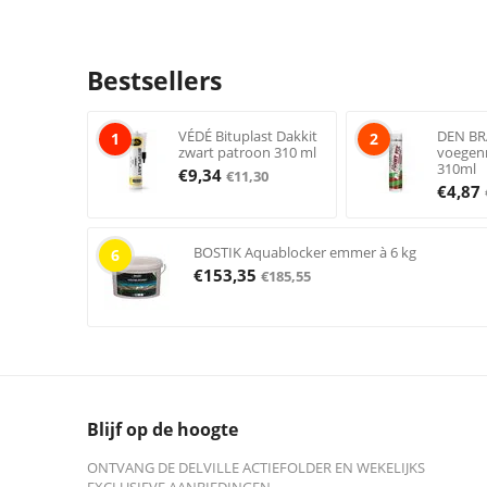
Bestsellers
VÉDÉ Bituplast Dakkit
DEN BRA
1
2
zwart patroon 310 ml
voegen
310ml
€
9,34
€
11,30
€
4,87
BOSTIK Aquablocker emmer à 6 kg
6
€
153,35
€
185,55
Blijf op de hoogte
ONTVANG DE DELVILLE ACTIEFOLDER EN WEKELIJKS