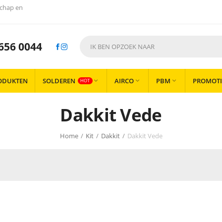
chap en
656 0044
ODUKTEN
SOLDEREN
AIRCO
PBM
PROMOTI



HOT
Dakkit Vede
Home
/
Kit
/
Dakkit
/
Dakkit Vede