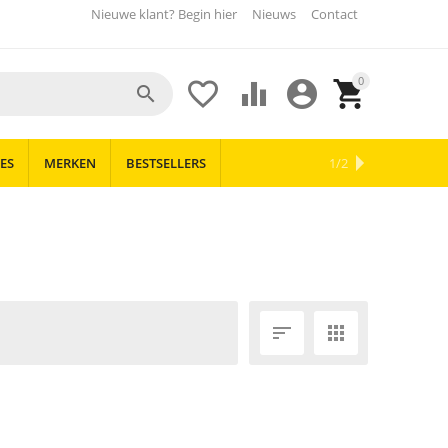
Nieuwe klant? Begin hier
Nieuws
Contact
0





ES
MERKEN
BESTSELLERS
OUTLET
NIEUWS
1/2

