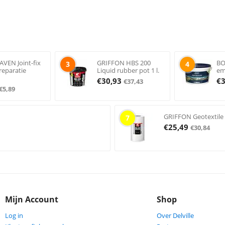
VEN Joint-fix
GRIFFON HBS 200
BO
3
4
reparatie
Liquid rubber pot 1 l.
em
€
30,93
€
€
37,43
€
5,89
GRIFFON Geotextile
7
€
25,49
€
30,84
Mijn Account
Shop
Log in
Over Delville