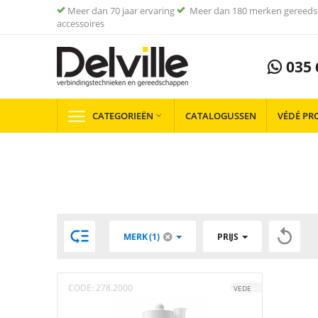
Meer dan 70 jaar ervaring
Meer dan 180 merken gereeds
accessoires
035 
CATEGORIEËN
CATALOGUSSEN
VÉDÉ PR



MERK (1)
PRIJS
CODE:
278.2000
VEDE