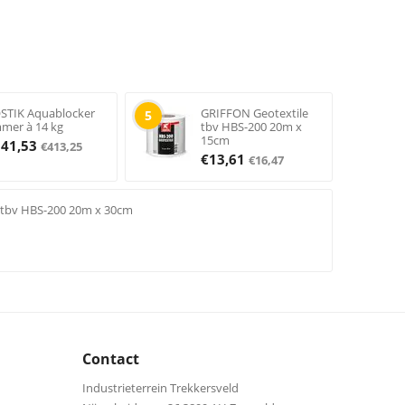
STIK Aquablocker
GRIFFON Geotextile
5
mer à 14 kg
tbv HBS-200 20m x
15cm
341,53
€
413,25
€
13,61
€
16,47
 tbv HBS-200 20m x 30cm
Contact
Industrieterrein Trekkersveld