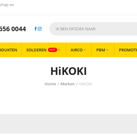
chap en
656 0044
ODUKTEN
SOLDEREN
AIRCO
PBM
PROMOTI



HOT
HiKOKI
Home
/
Merken
/
HiKOKI