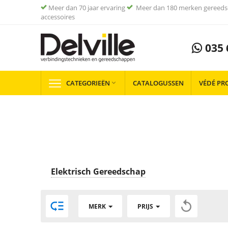
Meer dan 70 jaar ervaring
Meer dan 180 merken gereeds
accessoires
035 
CATEGORIEËN
CATALOGUSSEN
VÉDÉ PR

Elektrisch Gereedschap


MERK
PRIJS