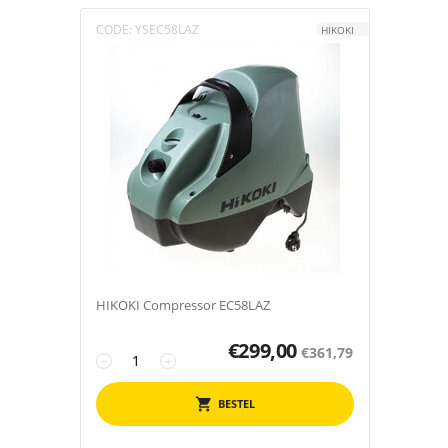
CODE:
YSEC58LAZ
HIKOKI
HIKOKI Compressor EC58LAZ
€
299,00
€
361,79
−
+
BESTEL