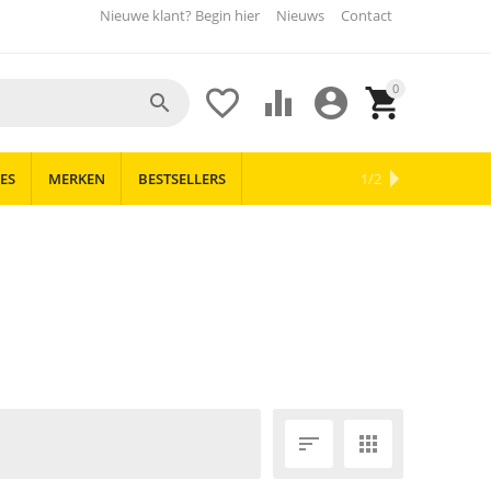
Nieuwe klant? Begin hier
Nieuws
Contact
0





ES
MERKEN
BESTSELLERS
OUTLET
NIEUWS
1/2

