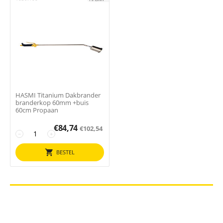
HASMI Titanium Dakbrander
branderkop 60mm +buis
60cm Propaan
€
84,74
€
102,54
−
+
BESTEL