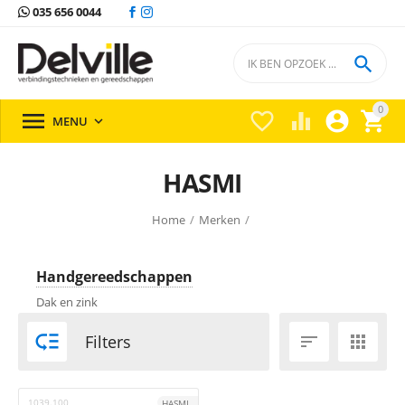
035 656 0044

0





MENU

HASMI
Home
/
Merken
/
Handgereedschappen
Dak en zink

Filters


1039.100
HASMI