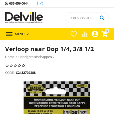
035 656 0044

0





MENU

Verloop naar Dop 1/4, 3/8 1/2
Home
/
Handgereedschappen
/
Handgereedschappen Benson tools
/
CODE:
C2432702288