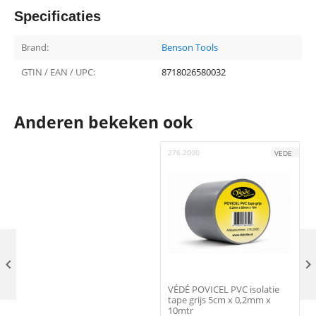
Specificaties
Brand:
Benson Tools
GTIN / EAN / UPC:
8718026580032
Anderen bekeken ook
276.2000
7
VEDE

VÉDÉ POVICEL PVC isolatie
tape grijs 5cm x 0,2mm x
10mtr