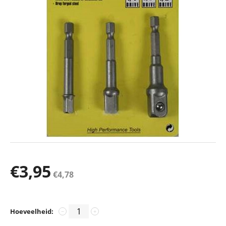
€
3,95
€
4,78
Hoeveelheid:
−
+