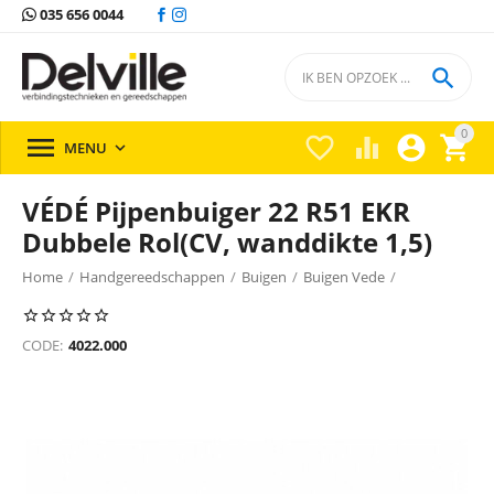
035 656 0044

0





MENU

VÉDÉ Pijpenbuiger 22 R51 EKR
Dubbele Rol(CV, wanddikte 1,5)
Home
/
Handgereedschappen
/
Buigen
/
Buigen Vede
/
CODE:
4022.000