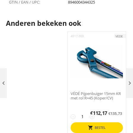
GTIN / EAN / UPC:
8946004344325
Anderen bekeken ook
4017.000
2
VEDE

VÉDÉ Pijpenbuiger 15mm KR
met rol R=45 (Koper/CV)
€
112,17
€
135,73
−
+
BESTEL