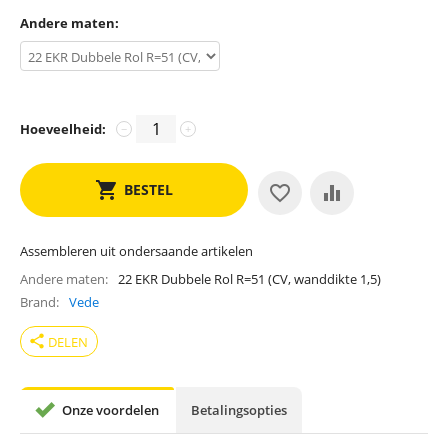
Andere maten:
Hoeveelheid:
−
+
BESTEL
Assembleren uit ondersaande artikelen
Andere maten
22 EKR Dubbele Rol R=51 (CV, wanddikte 1,5)
Brand
Vede
share
DELEN
Onze voordelen
Betalingsopties