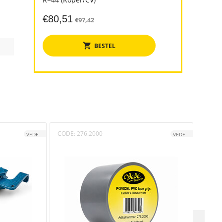
€
80,51
€
97,42
BESTEL
CODE:
276.2000
CODE
VEDE
VEDE