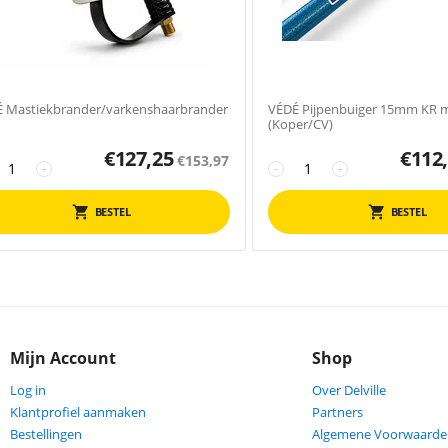
 Mastiekbrander/varkenshaarbrander
VÉDÉ Pijpenbuiger 15mm KR m
(Koper/CV)
€
127,25
€
112
€
153,97
+
−
+
BESTEL
BESTEL
Mijn Account
Shop
Log in
Over Delville
Klantprofiel aanmaken
Partners
Bestellingen
Algemene Voorwaarde