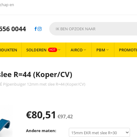
chap en
656 0044
ODUKTEN
SOLDEREN
AIRCO
PBM
PROMOTI



HOT
lee R=44 (Koper/CV)
É Pijpenbuiger 12mm met slee R=44 (Koper/CV)
€
80,51
€
97,42
Andere maten: