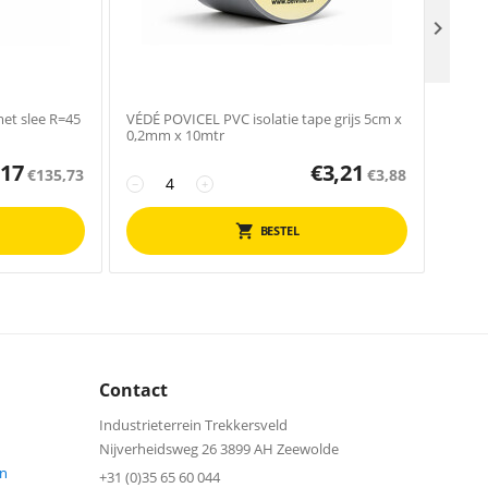

et slee R=45
VÉDÉ POVICEL PVC isolatie tape grijs 5cm x
VÉDÉ 
0,2mm x 10mtr
(Kope
,17
€
3,21
€
135,73
€
3,88
−
+
−
BESTEL
Contact
Industrieterrein Trekkersveld
Nijverheidsweg 26 3899 AH Zeewolde
n
+31 (0)35 65 60 044