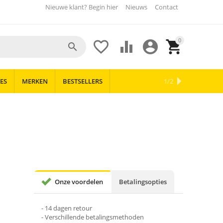
Nieuwe klant? Begin hier
Nieuws
Contact
0





ES
MERKEN
BESTSELLERS
OUTLET
NIEUWS
1/2
Onze voordelen
Betalingsopties
- 14 dagen retour
- Verschillende betalingsmethoden