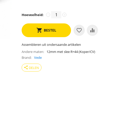
Hoeveelheid:
−
+
BESTEL
Assembleren uit ondersaande artikelen
Andere maten
12mm met slee R=44 (Koper/CV)
Brand
Vede
share
DELEN