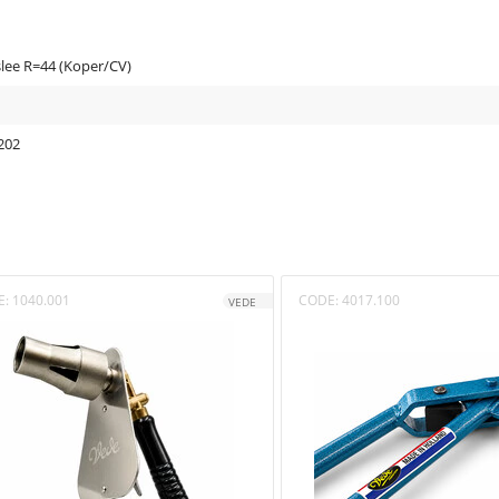
ee R=44 (Koper/CV)
202
E:
1040.001
CODE:
4017.100
VEDE