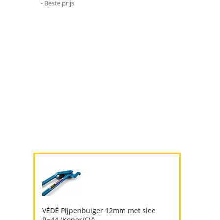
- Beste prijs
VÉDÉ Pijpenbuiger 12mm met slee
R=44 (Koper/CV)