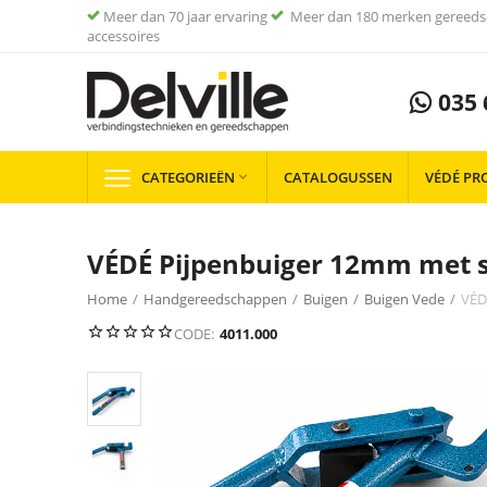
Meer dan 70 jaar ervaring
Meer dan 180 merken gereeds
accessoires
035 
CATEGORIEËN
CATALOGUSSEN
VÉDÉ PR

VÉDÉ Pijpenbuiger 12mm met s
Home
/
Handgereedschappen
/
Buigen
/
Buigen Vede
/
VÉD
CODE:
4011.000